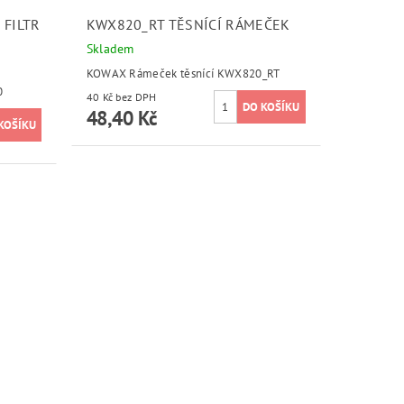
FILTR
KWX820_RT TĚSNÍCÍ RÁMEČEK
Skladem
KOWAX Rámeček těsnící KWX820_RT
0
40 Kč bez DPH
48,40 Kč