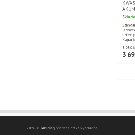
KWXS
AKUM
Sklad
Standar
jednot
určen p
Kapacit
3 69
2026 ©
iWelding
, všechna práva vyhrazena