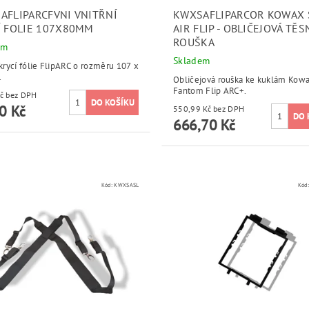
AFLIPARCFVNI VNITŘNÍ
KWXSAFLIPARCOR KOWAX 
Í FOLIE 107X80MM
AIR FLIP - OBLIČEJOVÁ TĚS
ROUŠKA
em
Skladem
 krycí fólie FlipARC o rozměru 107 x
.
Obličejová rouška ke kuklám Kow
Fantom Flip ARC+.
67,52 Kč bez DPH
0 Kč
550,99 Kč bez DPH
666,70 Kč
Kód:
KWXSASL
Kód