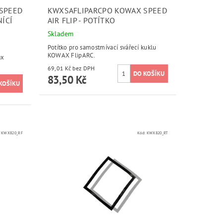
SPEED
KWXSAFLIPARCPO KOWAX SPEED
NÍCÍ
AIR FLIP - POTÍTKO
Skladem
Potítko pro samostmívací svářecí kuklu
KOWAX FlipARC.
ax
69,01 Kč bez DPH
83,50 Kč
:
KWX820_RF
Kód:
KWX820_RT