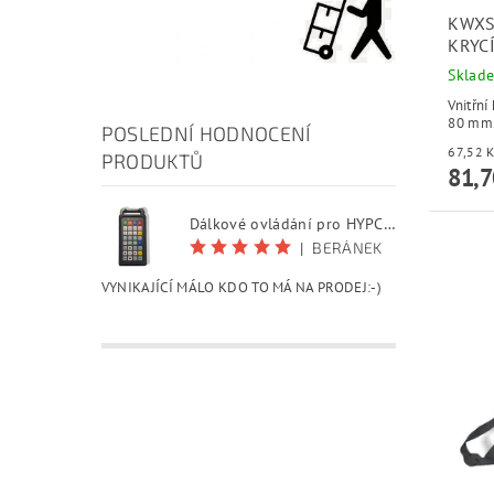
KWXS
KRYC
Sklad
Vnitřní
80 mm
POSLEDNÍ HODNOCENÍ
PRODUKTŮ
81,7
Dálkové ovládání pro HYPCUT software
|
BERÁNEK
VYNIKAJÍCÍ MÁLO KDO TO MÁ NA PRODEJ:-)