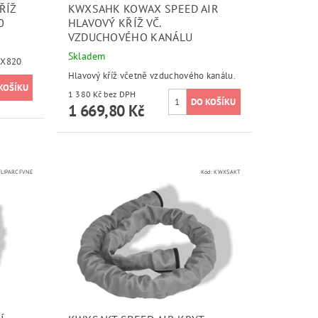
ŘÍŽ
KWXSAHK KOWAX SPEED AIR
0
HLAVOVÝ KŘÍŽ VČ.
VZDUCHOVÉHO KANÁLU
Skladem
WX820
Hlavový kříž včetně vzduchového kanálu.
1 380 Kč bez DPH
1 669,80 Kč
LIPARCFVNE
Kód:
KWXSAKT