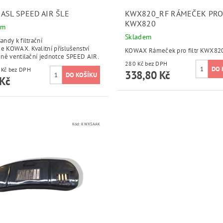
ASL SPEED AIR ŠLE
KWX820_RF RÁMEČEK PRO 
KWX820
em
Skladem
šandy k filtrační
e KOWAX. Kvalitní příslušenství
KOWAX Rámeček pro filtr KWX82
ačně ventilační jednotce SPEED AIR.
280 Kč bez DPH
295,04 Kč bez DPH
338,80 Kč
Kč
Kód:
KWXSAAK