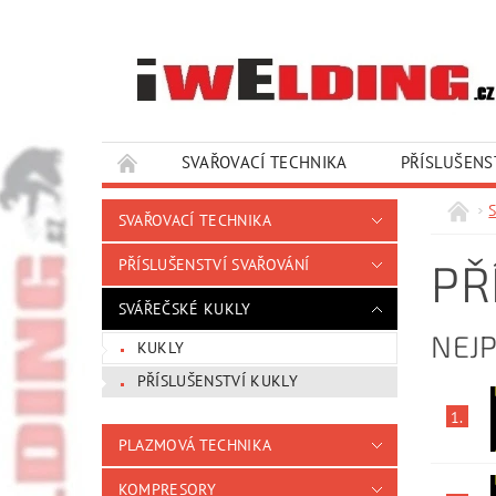
SVAŘOVACÍ TECHNIKA
PŘÍSLUŠENS
SLUŽBY A SERVIS
KONTAKTY
SVAŘOVACÍ TECHNIKA
PŘ
PŘÍSLUŠENSTVÍ SVAŘOVÁNÍ
SVÁŘEČSKÉ KUKLY
NEJ
KUKLY
PŘÍSLUŠENSTVÍ KUKLY
1.
PLAZMOVÁ TECHNIKA
KOMPRESORY