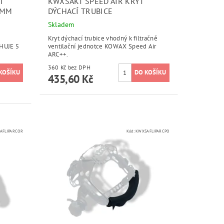
Í
KWXSAKT SPEED AIR KRYT
3MM
DÝCHACÍ TRUBICE
Skladem
Kryt dýchací trubice vhodný k filtračně
HUJE 5
ventilační jednotce KOWAX Speed Air
ARC++.
360 Kč bez DPH
435,60 Kč
AFLIPARCOR
Kód:
KWXSAFLIPARCPO