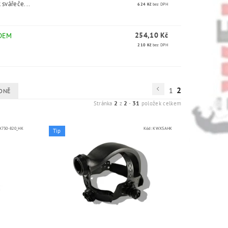
 svářeče...
624 Kč
bez DPH
254,10 Kč
DEM
210 Kč
bez DPH
2
1
DNĚ
2
2
31
Stránka
z
-
položek celkem
730-820_HK
Kód:
KWXSAHK
Tip