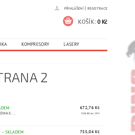
|
PŘIHLÁŠENÍ
REGISTRACE
KOŠÍK:
0 Kč
IKA
KOMPRESORY
LASERY
STRANA 2
672,76 Kč
ADEM
KOWAX....
556 Kč
bez DPH
755,04 Kč
)
–
SKLADEM