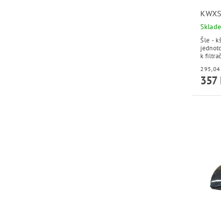
KWXS
Sklad
Šle - k
jednotc
k filtr
357 