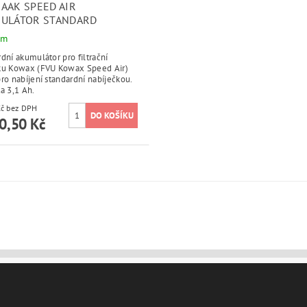
AAK SPEED AIR
ULÁTOR STANDARD
em
dní akumulátor pro filtrační
ku Kowax (FVU Kowax Speed Air)
ro nabíjení standardní nabíječkou.
a 3,1 Ah.
3 050 Kč bez DPH
0,50 Kč