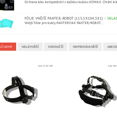
Ochrana krku kompatibilní s každou kuklou KOWAX. Chrání krk
FÓLIE VNĚJŠÍ PANTER, ROBOT (115,5X104,5X1)
–
SKLA
Vnější fólie pro kukly PANTERMAX PANTER/ROBOT....
UČUJEME
NEJLEVNĚJŠÍ
NEJDRAŽŠÍ
NEJPRODÁVANĚJŠÍ
ABECE
Kód:
15-01-340
Kód:
KWX