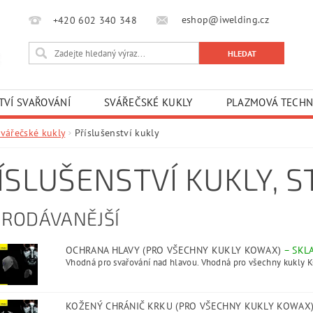
eshop@iwelding.cz
+420 602 340 348‎‎
TVÍ SVAŘOVÁNÍ
SVÁŘEČSKÉ KUKLY
PLAZMOVÁ TECHN
Svářečské kukly
Příslušenství kukly
ÍSLUŠENSTVÍ KUKLY
, 
PRODÁVANĚJŠÍ
OCHRANA HLAVY (PRO VŠECHNY KUKLY KOWAX)
–
SKL
Vhodná pro svařování nad hlavou. Vhodná pro všechny kukly 
KOŽENÝ CHRÁNIČ KRKU (PRO VŠECHNY KUKLY KOWAX