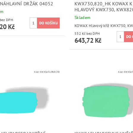
 NÁHLAVNÍ DRŽÁK 04052
KWX730,820_HK KOWAX K
HLAVOVÝ KWX730, KWX82
em
Skladem
220 Kč bez DPH
20 Kč
KOWAX Hlavový kříž KWX730, K
532 Kč bez DPH
643,72 Kč
Kód:
KWXSAFLIPARCFB
Kód:
KWXSAF