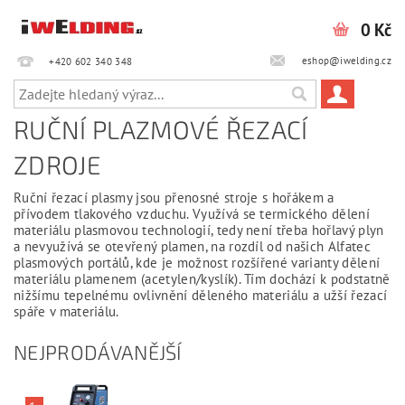
0 Kč
eshop@iwelding.cz
+420 602 340 348‎‎
RUČNÍ PLAZMOVÉ ŘEZACÍ
ZDROJE
Ruční řezací plasmy jsou přenosné stroje s hořákem a
přívodem tlakového vzduchu. Využívá se termického dělení
materiálu plasmovou technologií, tedy není třeba hořlavý plyn
a nevyužívá se otevřený plamen, na rozdíl od našich Alfatec
plasmových portálů, kde je možnost rozšířené varianty dělení
materiálu plamenem (acetylen/kyslík). Tím dochází k podstatně
nižšímu tepelnému ovlivnění děleného materiálu a užší řezací
spáře v materiálu.
NEJPRODÁVANĚJŠÍ