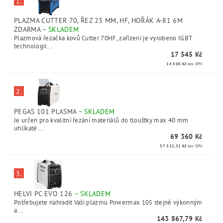
1.
PLAZMA CUTTER 70, ŘEZ 23 MM, HF, HOŘÁK A-81 6M
ZDARMA
–
SKLADEM
Plazmová řezačka kovů Cutter 70HF, zařízení je vyrobeno IGBT
technologii...
17 545 Kč
14 500 Kč
bez DPH
2.
PEGAS 101 PLASMA
–
SKLADEM
Je určen pro kvalitní řezání materiálů do tloušťky max.40 mm
uhlíkaté...
69 360 Kč
57 322,31 Kč
bez DPH
3.
HELVI PC EVO 126
–
SKLADEM
Potřebujete nahradit Vaši plazmu Powermax 105 stejně výkonným
a...
143 867,79 Kč