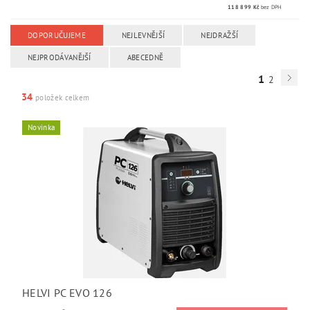
118 899 Kč
bez DPH
DOPORUČUJEME
NEJLEVNĚJŠÍ
NEJDRAŽŠÍ
NEJPRODÁVANĚJŠÍ
ABECEDNĚ
1
2
34
položek celkem
Novinka
HELVI PC EVO 126