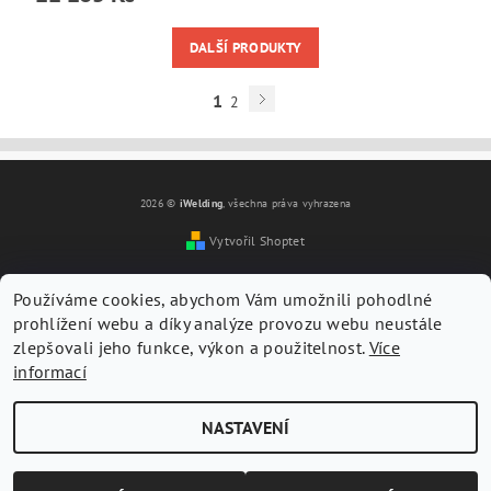
DALŠÍ PRODUKTY
1
2
2026 ©
iWelding
, všechna práva vyhrazena
Vytvořil Shoptet
Používáme cookies, abychom Vám umožnili pohodlné
prohlížení webu a díky analýze provozu webu neustále
zlepšovali jeho funkce, výkon a použitelnost.
Více
informací
NASTAVENÍ