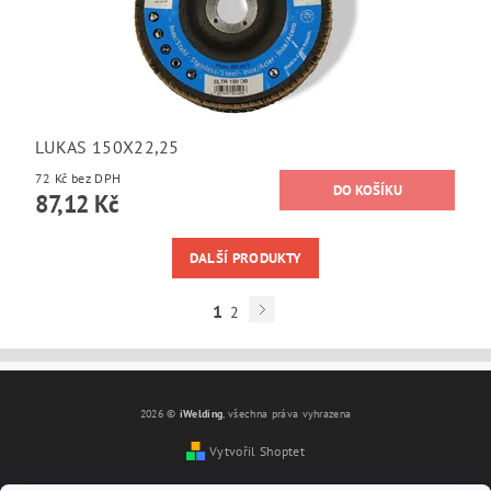
LUKAS 150X22,25
72 Kč bez DPH
87,12 Kč
DALŠÍ PRODUKTY
1
2
2026 ©
iWelding
, všechna práva vyhrazena
Vytvořil Shoptet