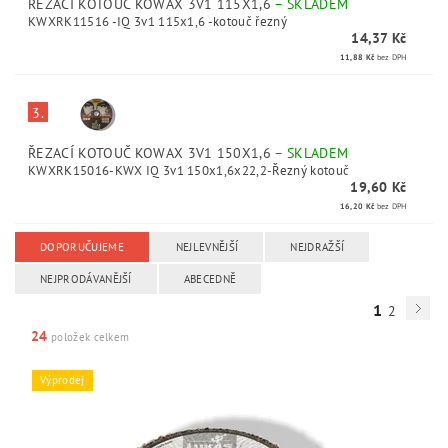
ŘEZACÍ KOTOUČ KOWAX 3V1 115X1,6
–
SKLADEM
KWXRK11516 -IQ 3v1 115x1,6 -kotouč řezný
14,37 Kč
11,88 Kč
bez DPH
3.
ŘEZACÍ KOTOUČ KOWAX 3V1 150X1,6
–
SKLADEM
KWXRK15016-KWX IQ 3v1 150x1,6x22,2-Řezný kotouč
19,60 Kč
16,20 Kč
bez DPH
DOPORUČUJEME
NEJLEVNĚJŠÍ
NEJDRAŽŠÍ
NEJPRODÁVANĚJŠÍ
ABECEDNĚ
1
2
24
položek celkem
Výprodej