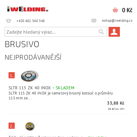
0 Kč
eshop@iwelding.cz
+420 602 340 348‎‎
BRUSIVO
NEJPRODÁVANĚJŠÍ
1.
SLTR 115 ZK 40 INOX
–
SKLADEM
SLTR 115 ZK 40 INOX je lamelový brusný kotouč o průměru
115 mm se...
33,88 Kč
28 Kč
bez DPH
2.