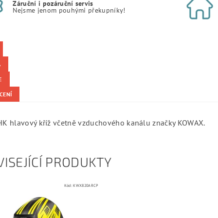
Záruční i pozáruční servis
Nejsme jenom pouhými překupníky!
A
E
CENÍ
 hlavový kříž včetně vzduchového kanálu značky KOWAX.
ISEJÍCÍ PRODUKTY
Kód:
KWX820ARCP