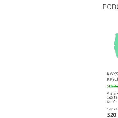
POD
KWXS
KRYC
Sklad
Vnější 
160,3
KUSŮ.
520 