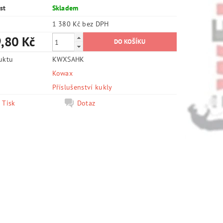
st
Skladem
1 380 Kč bez DPH
,80 Kč
uktu
KWXSAHK
Kowax
e
Příslušenství kukly
Tisk
Dotaz