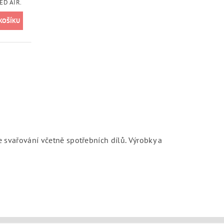
EED AIR.
e svařování včetně spotřebních dílů.
Výrobky a