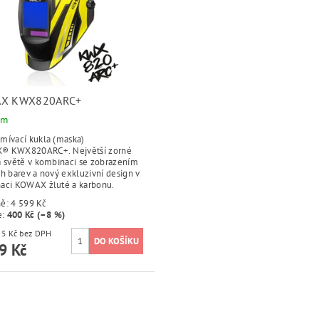
X KWX820ARC+
em
mívací kukla (maska)
 KWX820ARC+. Největší zorné
a světě v kombinaci se zobrazením
h barev a nový exkluzivní design v
aci KOWAX žluté a karbonu.
ně:
4 599 Kč
e
:
400 Kč (–8 %)
3 470,25 Kč bez DPH
9 Kč