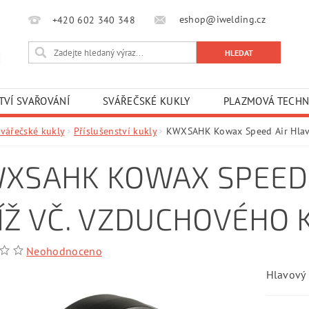
eshop@iwelding.cz
+420 602 340 348‎‎
TVÍ SVAŘOVÁNÍ
SVÁŘEČSKÉ KUKLY
PLAZMOVÁ TECHN
Svářečské kukly
Příslušenství kukly
KWXSAHK Kowax Speed Air Hlavo
XSAHK KOWAX SPEED 
ÍŽ VČ. VZDUCHOVÉHO
Neohodnoceno
Hlavový 