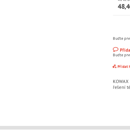
48,4
Buďte prvn
Přid
Buďte prvn
Přidat
KOWAX na
řešení 