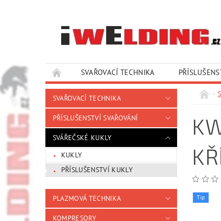
SVAŘOVACÍ TECHNIKA
PŘÍSLUŠENS
SLUŽBY A SERVIS
KONTAKTY
SVAŘOVACÍ TECHNIKA
KW
PŘÍSLUŠENSTVÍ SVAŘOVÁNÍ
SVÁŘEČSKÉ KUKLY
KŘ
KUKLY
PŘÍSLUŠENSTVÍ KUKLY
Tip
PLAZMOVÁ TECHNIKA
KOMPRESORY