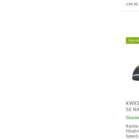
104 Kč 
Novin
KWXS
SE N
Sklad
Rychle 
filtra
Speed A