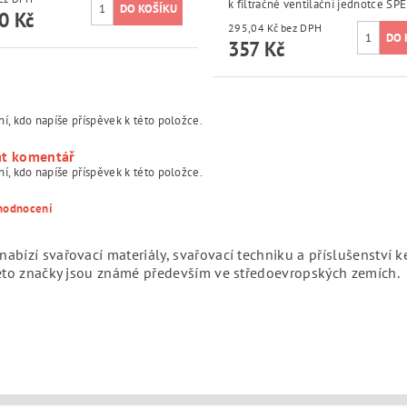
k filtračně ventilační jednotce SP
0 Kč
295,04 Kč bez DPH
357 Kč
í, kdo napíše příspěvek k této položce.
at komentář
í, kdo napíše příspěvek k této položce.
 hodnocení
bízí svařovací materiály, svařovací techniku a příslušenství k
této značky jsou známé především ve středoevropských zemích.