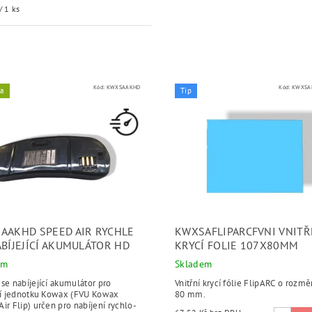
/ 1 ks
Kód:
KWXSAAKHD
Kód:
KWXSAF
ka
Tip
AAKHD SPEED AIR RYCHLE
KWXSAFLIPARCFVNI VNITŘ
ABÍJEJÍCÍ AKUMULÁTOR HD
KRYCÍ FOLIE 107X80MM
em
Skladem
se nabíjející akumulátor pro
Vnitřní krycí fólie FlipARC o rozm
ční jednotku Kowax (FVU Kowax
80 mm.
ir Flip) určen pro nabíjení rychlo-