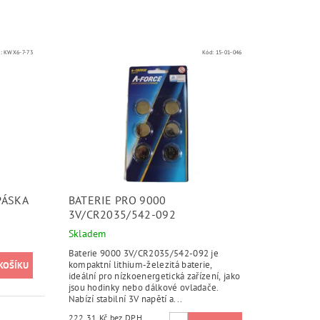
d:
KWX6-7-73
Kód:
15-01-046
PÁSKA
BATERIE PRO 9000
3V/CR2035/542-092
Skladem
Baterie 9000 3V/CR2035/542-092 je
kompaktní lithium-železitá baterie,
ideální pro nízkoenergetická zařízení, jako
jsou hodinky nebo dálkové ovladače.
Nabízí stabilní 3V napětí a...
222,31 Kč bez DPH