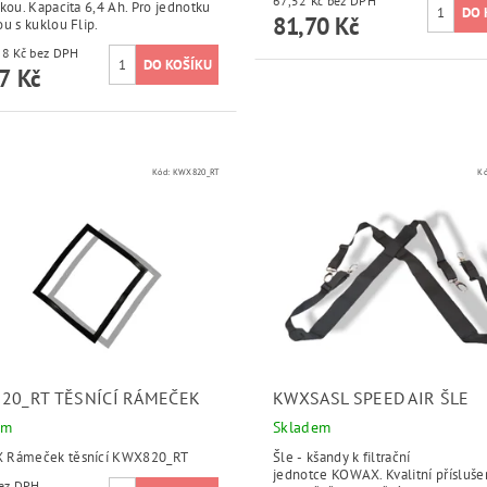
67,52 Kč bez DPH
kou. Kapacita 6,4 Ah. Pro jednotku
81,70 Kč
u s kuklou Flip.
4 633,88 Kč bez DPH
7 Kč
Kód:
KWX820_RT
K
20_RT TĚSNÍCÍ RÁMEČEK
KWXSASL SPEED AIR ŠLE
em
Skladem
 Rámeček těsnící KWX820_RT
Šle - kšandy k filtrační
jednotce KOWAX. Kvalitní přísluše
 Kč bez DPH