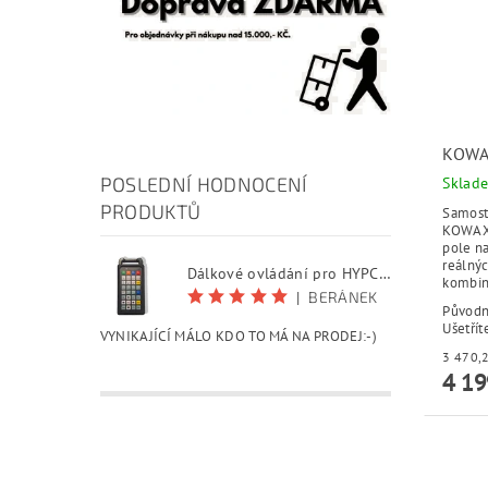
KOWA
POSLEDNÍ HODNOCENÍ
Sklad
PRODUKTŮ
Samost
KOWAX®
pole n
reálnýc
Dálkové ovládání pro HYPCUT software
kombin
|
BERÁNEK
Původ
Ušetřít
VYNIKAJÍCÍ MÁLO KDO TO MÁ NA PRODEJ:-)
4 19