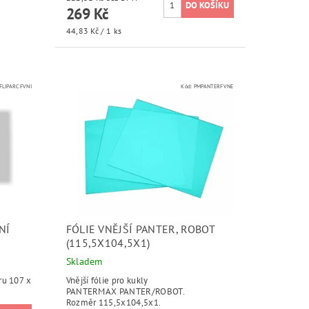
269 Kč
44,83 Kč / 1 ks
LIPARCFVNI
Kód:
PMPANTERFVNE
NÍ
FÓLIE VNĚJŠÍ PANTER, ROBOT
(115,5X104,5X1)
Skladem
ěru 107 x
Vnější fólie pro kukly
PANTERMAX PANTER/ROBOT.
Rozměr 115,5x104,5x1.