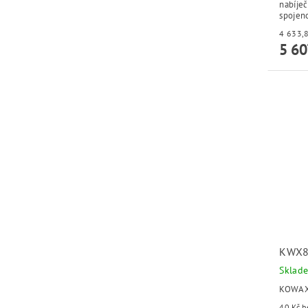
nabíječ
spojeno
5 60
KWX8
Sklad
KOWAX
40