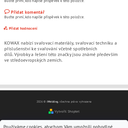
Buďte první, kdo napíše příspěvek k této položce.
Přidat komentář
Buďte první, kdo napíše příspěvek k této položce.
Přidat hodnocení
KOWAX nabízí svařovací materiály, svařovací techniku a
příslušenství ke svařování včetně spotřebních
dílů.
Výrobky a řešení této značky jsou známé především
ve středoevropských zemích.
2026 ©
iWelding
, všechna práva vyhrazena
Vytvořil Shoptet
Vložením hodnocení souhlasíte s
podmínkami ochrany
osobních údajů
Používáme cookies, abychom Vám umožnili pohodlné