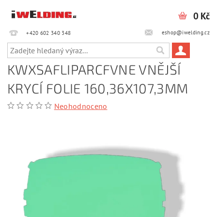
0 Kč
eshop@iwelding.cz
+420 602 340 348‎‎
KWXSAFLIPARCFVNE VNĚJŠÍ
KRYCÍ FOLIE 160,36X107,3MM
Neohodnoceno