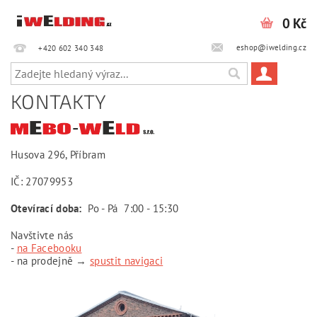
0 Kč
eshop@iwelding.cz
+420 602 340 348‎‎
KONTAKTY
Husova 296, Příbram
IČ: 27079953
Otevírací doba:
Po - Pá 7:00 - 15:30
Navštivte nás
-
na Facebooku
- na prodejně →
spustit navigaci