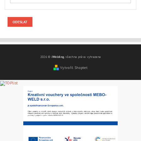
2026 ©
iWelding
, všechna práva vyhrazena
Vytvořil Shoptet