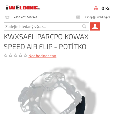
0 Kč
eshop@iwelding.cz
+420 602 340 348‎‎
KWXSAFLIPARCPO KOWAX
SPEED AIR FLIP - POTÍTKO
Neohodnoceno