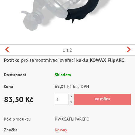
1
z 2
Potítko
pro samostmívací svářecí
kuklu KOWAX FlipARC.
Dostupnost
Skladem
Cena
69,01 Kč bez DPH
83,50 Kč
Kód produktu
KWXSAFLIPARCPO
Značka
Kowax