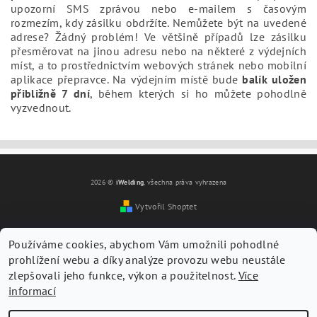
upozorní SMS zprávou nebo e-mailem s časovým
rozmezím, kdy zásilku obdržíte. Nemůžete být na uvedené
adrese? Žádný problém! Ve většině případů lze zásilku
přesměrovat na jinou adresu nebo na některé z výdejních
míst, a to prostřednictvím webových stránek nebo mobilní
aplikace přepravce. Na výdejním místě bude
balík uložen
přibližně 7 dní
, během kterých si ho můžete pohodlně
vyzvednout.
2026 ©
iWelding
, všechna práva vyhrazena
Vytvořil Shoptet
Používáme cookies, abychom Vám umožnili pohodlné
prohlížení webu a díky analýze provozu webu neustále
zlepšovali jeho funkce, výkon a použitelnost.
Více
informací