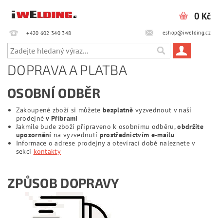
0 Kč
eshop@iwelding.cz
+420 602 340 348‎‎
DOPRAVA A PLATBA
OSOBNÍ ODBĚR
Zakoupené zboží si můžete
bezplatně
vyzvednout v naší
prodejně
v Příbrami
Jakmile bude zboží připraveno k osobnímu odběru,
obdržíte
upozornění
na vyzvednutí
prostřednictvím e-mailu
Informace o adrese prodejny a otevírací době naleznete v
sekci
kontakty
ZPŮSOB DOPRAVY