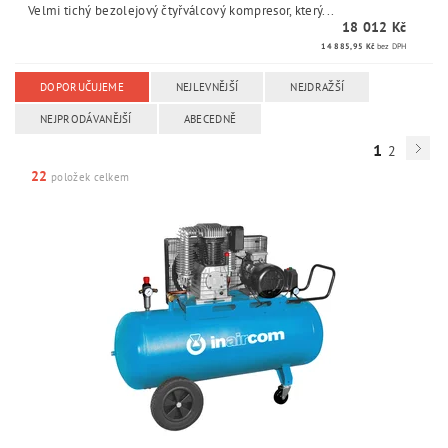
Velmi tichý bezolejový čtyřválcový kompresor, který...
18 012 Kč
14 885,95 Kč
bez DPH
DOPORUČUJEME
NEJLEVNĚJŠÍ
NEJDRAŽŠÍ
NEJPRODÁVANĚJŠÍ
ABECEDNĚ
1
2
22
položek celkem