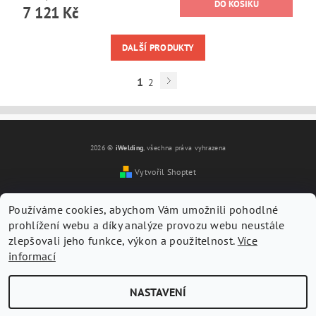
7 121 Kč
DALŠÍ PRODUKTY
1
2
2026 ©
iWelding
, všechna práva vyhrazena
Vytvořil Shoptet
Používáme cookies, abychom Vám umožnili pohodlné
prohlížení webu a díky analýze provozu webu neustále
zlepšovali jeho funkce, výkon a použitelnost.
Více
informací
NASTAVENÍ