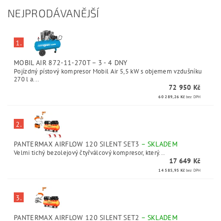
NEJPRODÁVANĚJŠÍ
1.
MOBIL AIR 872-11-270T
–
3 - 4 DNY
Pojízdný pístový kompresor Mobil Air 5,5 kW s objemem vzdušníku
270 l a...
72 950 Kč
60 289,26 Kč
bez DPH
2.
PANTERMAX AIRFLOW 120 SILENT SET3
–
SKLADEM
Velmi tichý bezolejový čtyřválcový kompresor, který...
17 649 Kč
14 585,95 Kč
bez DPH
3.
PANTERMAX AIRFLOW 120 SILENT SET2
–
SKLADEM