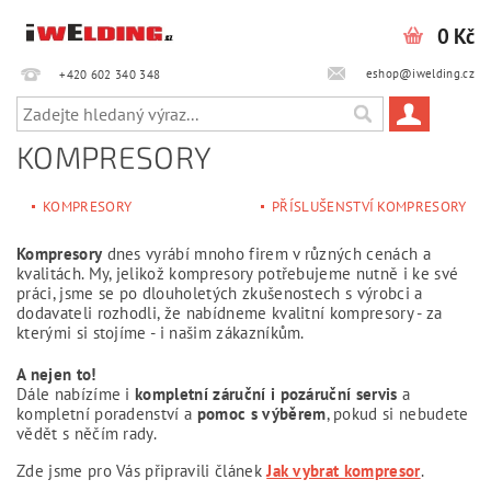
0 Kč
eshop@iwelding.cz
+420 602 340 348‎‎
KOMPRESORY
KOMPRESORY
PŘÍSLUŠENSTVÍ KOMPRESORY
Kompresory
dnes vyrábí mnoho firem v různých cenách a
kvalitách.
My, jelikož kompresory potřebujeme nutně i ke své
práci, jsme se po dlouholetých zkušenostech s výrobci a
dodavateli rozhodli, že nabídneme kvalitní kompresory - za
kterými si stojíme - i našim zákazníkům.
A nejen to!
Dále nabízíme i
kompletní záruční i pozáruční servis
a
kompletní poradenství a
pomoc s výběrem
, pokud si nebudete
vědět s něčím rady.
Zde jsme pro Vás připravili článek
Jak vybrat kompresor
.