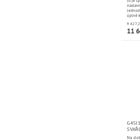
to je s
nastav
Jednod
úplně k
11 6
G4SI1
SVAŘ
Na do