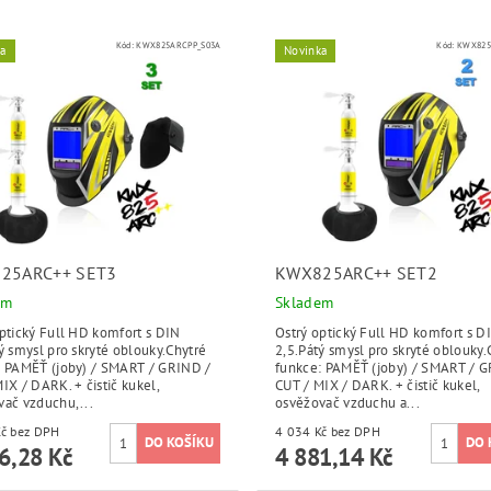
Kód:
KWX825ARCPP_S03A
Kód:
KWX825
ka
Novinka
25ARC++ SET3
KWX825ARC++ SET2
em
Skladem
ptický Full HD komfort s DIN
Ostrý optický Full HD komfort s D
ý smysl pro skryté oblouky.Chytré
2,5.Pátý smysl pro skryté oblouky.
: PAMĚŤ (joby) / SMART / GRIND /
funkce: PAMĚŤ (joby) / SMART / 
IX / DARK. + čistič kukel,
CUT / MIX / DARK. + čistič kukel,
vač vzduchu,...
osvěžovač vzduchu a...
4 468 Kč bez DPH
4 034 Kč bez DPH
6,28 Kč
4 881,14 Kč