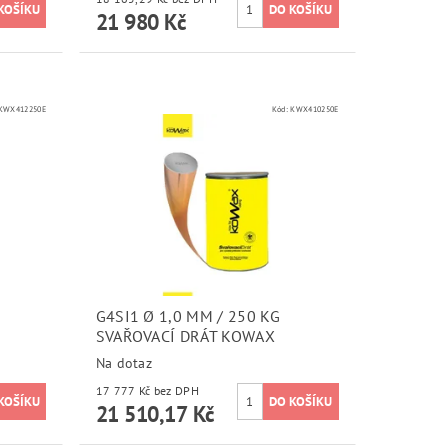
21 980 Kč
KWX412250E
Kód:
KWX410250E
G4SI1 Ø 1,0 MM / 250 KG
SVAŘOVACÍ DRÁT KOWAX
Na dotaz
17 777 Kč bez DPH
21 510,17 Kč