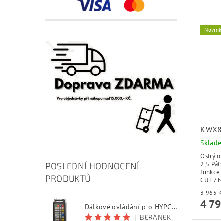
Novin
KWX8
Sklad
Ostrý o
2,5.Pát
POSLEDNÍ HODNOCENÍ
funkce
PRODUKTŮ
CUT / 
4 79
Dálkové ovládání pro HYPCUT software
|
BERÁNEK