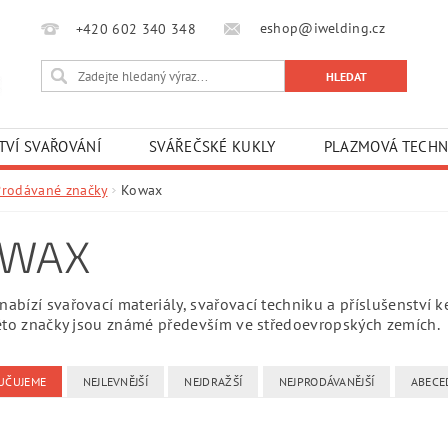
eshop@iwelding.cz
+420 602 340 348‎‎
TVÍ SVAŘOVÁNÍ
SVÁŘEČSKÉ KUKLY
PLAZMOVÁ TECHN
Prodávané značky
Kowax
OWAX
bízí svařovací materiály, svařovací techniku a příslušenství k
této značky jsou známé především ve středoevropských zemích.
UČUJEME
NEJLEVNĚJŠÍ
NEJDRAŽŠÍ
NEJPRODÁVANĚJŠÍ
ABECE