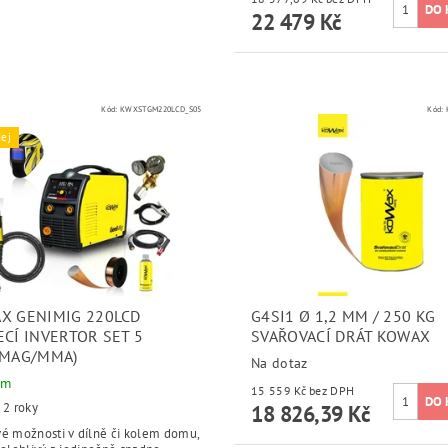
22 479 Kč
Kód:
KWXSTGM220LCD_S05
Kód:
ej
X GENIMIG 220LCD
G4SI1 Ø 1,2 MM / 250 KG
ECÍ INVERTOR SET 5
SVAŘOVACÍ DRÁT KOWAX
/MAG/MMA)
Na dotaz
em
15 559 Kč bez DPH
 2 roky
18 826,39 Kč
vé možnosti v dílně či kolem domu,