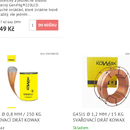
polehlivý a jedinečně snadno
itelný GeniMig®220LCD.
uché ovládání, které zvládne hravě
aždý, vše jedním...
9 627,27 Kč bez DPH
49 Kč
Kód:
KWX408250
Kód
 Ø 0,8 MM / 250 KG
G4SI1 Ø 1,2 MM / 15 KG
OVACÍ DRÁT KOWAX
SVAŘOVACÍ DRÁT KOWAX
taz
Skladem