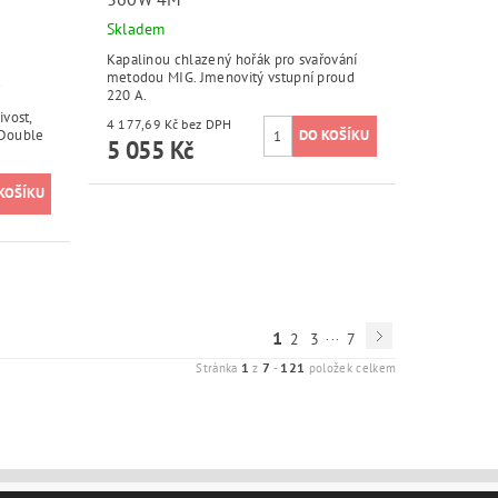
Skladem
Kapalinou chlazený hořák pro svařování
metodou MIG. Jmenovitý vstupní proud
u
220 A.
ivost,
4 177,69 Kč bez DPH
í Double
5 055 Kč
...
1
2
3
7
1
7
121
Stránka
z
-
položek celkem