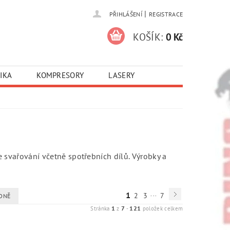
|
PŘIHLÁŠENÍ
REGISTRACE
KOŠÍK:
0 Kč
IKA
KOMPRESORY
LASERY
e svařování včetně spotřebních dílů.
Výrobky a
...
1
2
3
7
DNĚ
1
7
121
Stránka
z
-
položek celkem