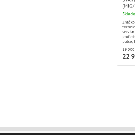
(MIG
Sklad
Značko
techni
servisn
profesi
pulse, 
22 9