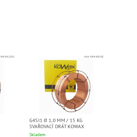
:
KWX41215E
Kód:
KWX41015E
G4SI1 Ø 1,0 MM / 15 KG
SVAŘOVACÍ DRÁT KOWAX
Skladem