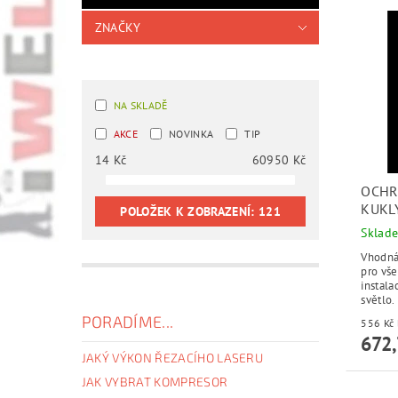
ZNAČKY
NA SKLADĚ
AKCE
NOVINKA
TIP
14
Kč
60950
Kč
OCHR
KUKL
POLOŽEK K ZOBRAZENÍ:
121
Sklad
Vhodná p
pro všech
instalace do
světlo.
PORADÍME...
672,
JAKÝ VÝKON ŘEZACÍHO LASERU
JAK VYBRAT KOMPRESOR