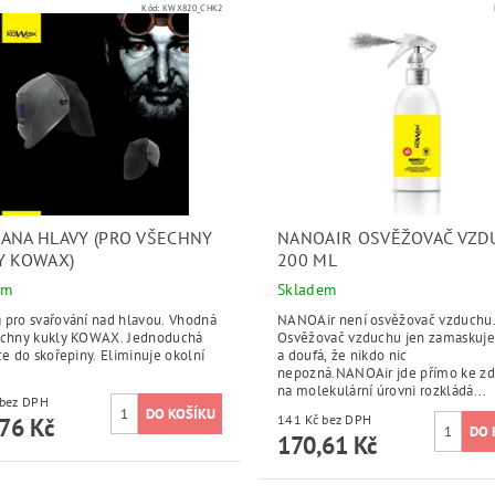
Kód:
KWX820_CHK2
ANA HLAVY (PRO VŠECHNY
NANOAIR OSVĚŽOVAČ VZD
Y KOWAX)
200 ML
em
Skladem
ro svařování nad hlavou. Vhodná
NANOAir není osvěžovač vzduchu
ny kukly KOWAX. Jednoduchá
Osvěžovač vzduchu jen zamaskuje 
 skořepiny. Eliminuje okolní
a doufá, že nikdo nic
nepozná.NANOAir jde přímo ke zd
na molekulární úrovni rozkládá...
556 Kč bez DPH
141 Kč bez DPH
76 Kč
170,61 Kč