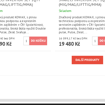
/MAG/LIFTTIG/MMA)
(MIG/MAG/LIFTTIG/MMA)
em
Skladem
vý produkt KOWAX, s plnou
Značkový produkt KOWAX, s plno
ckou podporou a expresním
technickou podporou a expresním
ím zajištěním v ČR! Spolehlivost,
servisním zajištěním v ČR! Spolehl
onalita, široká škála využití Double
profesionalita, široká škála využit
Pulse, Zkrat. Svařuje...
pulse, Pulse, Zkrat....
19 000 Kč bez DPH
16 099,17 Kč bez DPH
90 Kč
19 480 Kč
DALŠÍ PRODUKTY