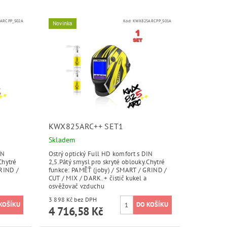
ARCPP_S02A
Kód:
KWX825ARCPP_S01A
Novinka
KWX825ARC++ SET1
Skladem
IN
Ostrý optický Full HD komfort s DIN
Chytré
2,5.Pátý smysl pro skryté oblouky.Chytré
GRIND /
funkce: PAMĚŤ (joby) / SMART / GRIND /
CUT / MIX / DARK. + čistič kukel a
osvěžovač vzduchu
3 898 Kč bez DPH
4 716,58 Kč