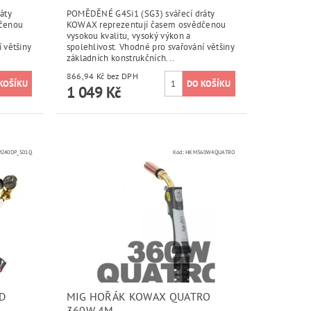
áty
POMĚDĚNÉ G4Si1 (SG3) svářecí dráty
dčenou
KOWAX reprezentují časem osvědčenou
vysokou kvalitu, vysoký výkon a
 většiny
spolehlivost. Vhodné pro svařování většiny
základních konstrukčních...
866,94 Kč bez DPH
1 049 Kč
240DP_S01Q
Kód:
HKM360W4QUATRO
D
MIG HOŘÁK KOWAX QUATRO
360W 4M