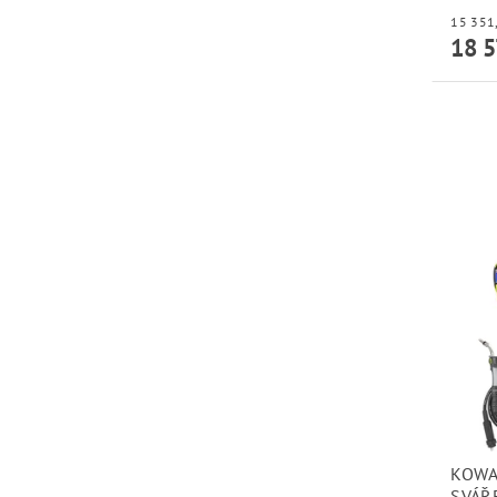
18 5
KOWA
SVÁŘ