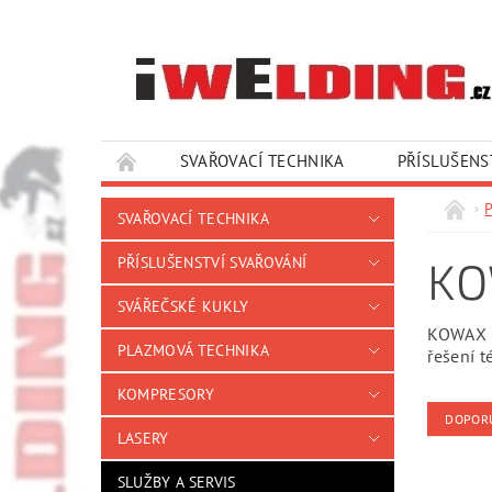
SVAŘOVACÍ TECHNIKA
PŘÍSLUŠENS
SLUŽBY A SERVIS
KONTAKTY
SVAŘOVACÍ TECHNIKA
K
PŘÍSLUŠENSTVÍ SVAŘOVÁNÍ
SVÁŘEČSKÉ KUKLY
KOWAX na
PLAZMOVÁ TECHNIKA
řešení 
KOMPRESORY
DOPOR
LASERY
SLUŽBY A SERVIS