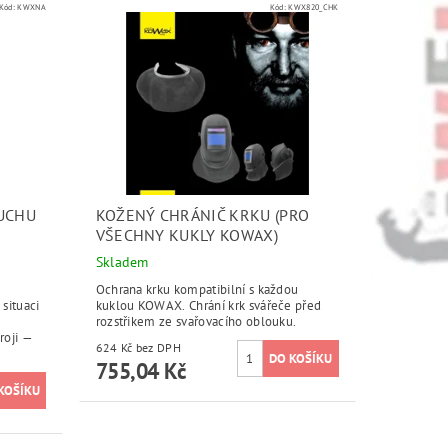
Kód:
KWXNA
Kód:
KWX820_CHK
UCHU
KOŽENÝ CHRÁNIČ KRKU (PRO
VŠECHNY KUKLY KOWAX)
Skladem
.
Ochrana krku kompatibilní s každou
situaci
kuklou KOWAX. Chrání krk svářeče před
rozstřikem ze svařovacího oblouku.
roji —
624 Kč bez DPH
755,04 Kč