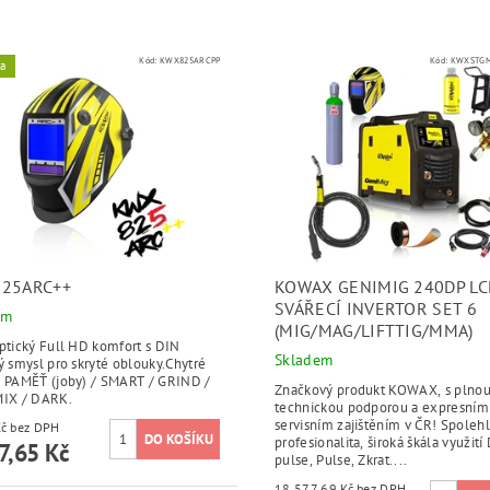
Kód:
KWX825ARCPP
Kód:
KWXSTGM
ka
25ARC++
KOWAX GENIMIG 240DP LC
SVÁŘECÍ INVERTOR SET 6
em
(MIG/MAG/LIFTTIG/MMA)
ptický Full HD komfort s DIN
Skladem
ý smysl pro skryté oblouky.Chytré
: PAMĚŤ (joby) / SMART / GRIND /
Značkový produkt KOWAX, s plno
MIX / DARK.
technickou podporou a expresním
servisním zajištěním v ČR! Spolehl
3 965 Kč bez DPH
profesionalita, široká škála využit
7,65 Kč
pulse, Pulse, Zkrat....
18 577,69 Kč bez DPH