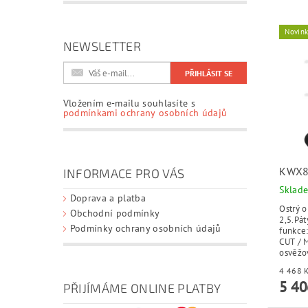
Novin
NEWSLETTER
Vložením e-mailu souhlasíte s
podmínkami ochrany osobních údajů
KWX8
INFORMACE PRO VÁS
Sklad
Doprava a platba
Ostrý o
Obchodní podmínky
2,5.Pát
Podmínky ochrany osobních údajů
funkce
CUT / M
osvěžo
5 40
PŘIJÍMÁME ONLINE PLATBY