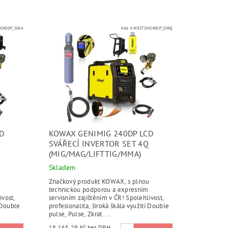
240DP_S06A
Kód:
KWXSTGM240DP_S04Q
D
KOWAX GENIMIG 240DP LCD
SVÁŘECÍ INVERTOR SET 4Q
(MIG/MAG/LIFTTIG/MMA)
Skladem
u
Značkový produkt KOWAX, s plnou
technickou podporou a expresním
ivost,
servisním zajištěním v ČR! Spolehlivost,
í Double
profesionalita, široká škála využití Double
pulse, Pulse, Zkrat....
18 165,29 Kč bez DPH