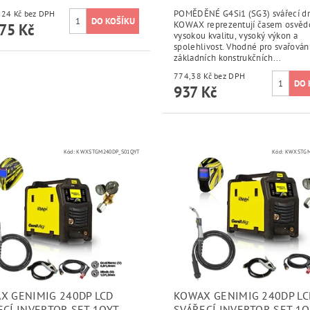
POMĚDĚNÉ G4Si1 (SG3) svářecí dr
15 351,24 Kč bez DPH
KOWAX reprezentují časem osvě
75 Kč
vysokou kvalitu, vysoký výkon a
spolehlivost. Vhodné pro svařování
základních konstrukčních...
774,38 Kč bez DPH
937 Kč
Kód:
KWXSTGM240DP_S01QYT
Kód:
KWXSTGM
X GENIMIG 240DP LCD
KOWAX GENIMIG 240DP LC
ECÍ INVERTOR SET 1QYT
SVÁŘECÍ INVERTOR SET 1Q