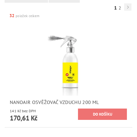
1
2
32
položek celkem
NANOAIR OSVĚŽOVAČ VZDUCHU 200 ML
141 Kč bez DPH
170,61 Kč