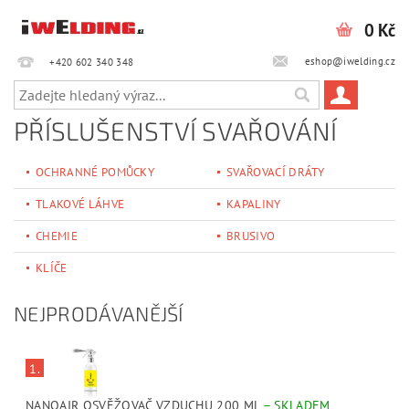
0 Kč
eshop@iwelding.cz
+420 602 340 348‎‎
PŘÍSLUŠENSTVÍ SVAŘOVÁNÍ
OCHRANNÉ POMŮCKY
SVAŘOVACÍ DRÁTY
TLAKOVÉ LÁHVE
KAPALINY
CHEMIE
BRUSIVO
KLÍČE
NEJPRODÁVANĚJŠÍ
1.
NANOAIR OSVĚŽOVAČ VZDUCHU 200 ML
–
SKLADEM