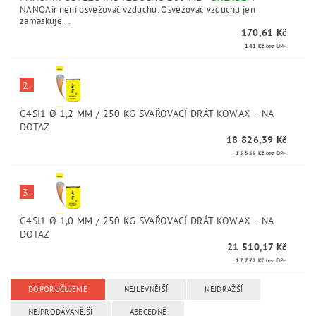
NANOAir není osvěžovač vzduchu. Osvěžovač vzduchu jen
zamaskuje...
170,61 Kč
141 Kč
bez DPH
2.
G4SI1 Ø 1,2 MM / 250 KG SVAŘOVACÍ DRÁT KOWAX
–
NA
DOTAZ
18 826,39 Kč
15 559 Kč
bez DPH
3.
G4SI1 Ø 1,0 MM / 250 KG SVAŘOVACÍ DRÁT KOWAX
–
NA
DOTAZ
21 510,17 Kč
17 777 Kč
bez DPH
DOPORUČUJEME
NEJLEVNĚJŠÍ
NEJDRAŽŠÍ
NEJPRODÁVANĚJŠÍ
ABECEDNĚ