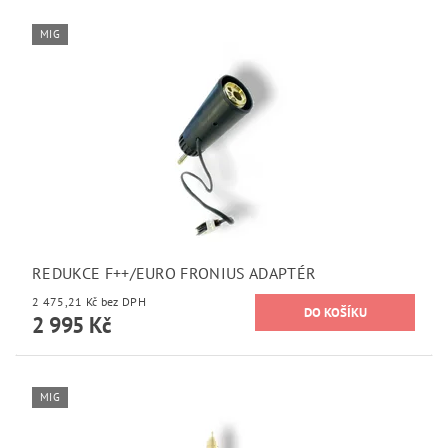
MIG
REDUKCE F++/EURO FRONIUS ADAPTÉR
2 475,21 Kč bez DPH
2 995 Kč
MIG