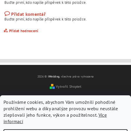
Buďte první, kdo napíše příspěvek k této položce.
Přidat komentář
Buďte první, kdo napíše příspěvek k této položce.
Přidat hodnocení
2026 ©
iWelding
, všechna práva vyhrazena
Vytvořil Shoptet
Používáme cookies, abychom Vám umožnili pohodlné
prohlížení webu a díky analýze provozu webu neustále
zlepšovali jeho funkce, výkon a použitelnost.
Více
informací
Vložením hodnocení souhlasíte s
podmínkami ochrany
osobních údajů