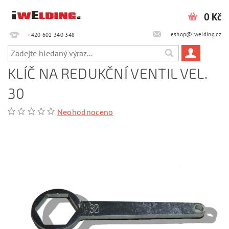
0 Kč
eshop@iwelding.cz
+420 602 340 348‎‎
KLÍČ NA REDUKČNÍ VENTIL VEL.
30
Neohodnoceno