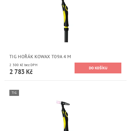
TIG HOŘÁK KOWAX T09A 4 M
2 300 Kč bez DPH
2 783 Kč
TIG