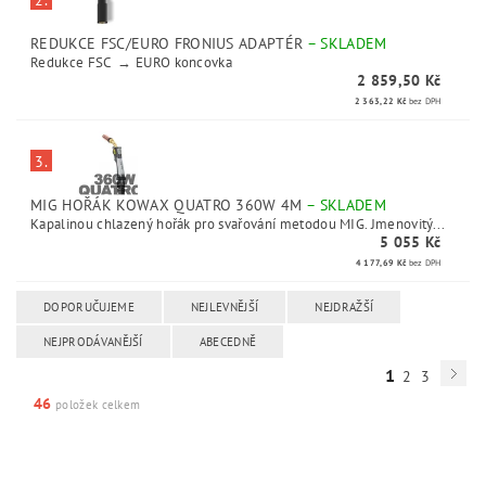
2.
REDUKCE FSC/EURO FRONIUS ADAPTÉR
–
SKLADEM
Redukce FSC → EURO koncovka
2 859,50 Kč
2 363,22 Kč
bez DPH
3.
MIG HOŘÁK KOWAX QUATRO 360W 4M
–
SKLADEM
Kapalinou chlazený hořák pro svařování metodou MIG. Jmenovitý...
5 055 Kč
4 177,69 Kč
bez DPH
DOPORUČUJEME
NEJLEVNĚJŠÍ
NEJDRAŽŠÍ
NEJPRODÁVANĚJŠÍ
ABECEDNĚ
1
2
3
46
položek celkem