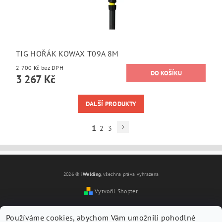
TIG HOŘÁK KOWAX T09A 8M
2 700 Kč bez DPH
3 267 Kč
DALŠÍ PRODUKTY
1
2
3
2026 ©
iWelding
, všechna práva vyhrazena
Vytvořil Shoptet
Používáme cookies, abychom Vám umožnili pohodlné