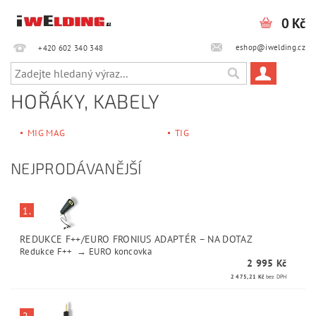
0 Kč
eshop@iwelding.cz
+420 602 340 348‎‎
HOŘÁKY, KABELY
MIG MAG
TIG
NEJPRODÁVANĚJŠÍ
1.
REDUKCE F++/EURO FRONIUS ADAPTÉR
–
NA DOTAZ
Redukce F++ → EURO koncovka
2 995 Kč
2 475,21 Kč
bez DPH