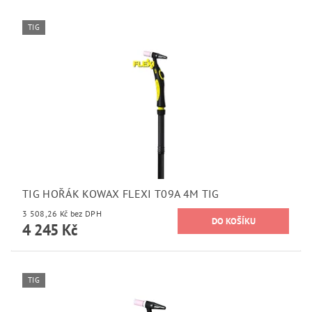
TIG
TIG HOŘÁK KOWAX FLEXI T09A 4M TIG
3 508,26 Kč bez DPH
4 245 Kč
TIG