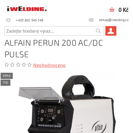
0 Kč
eshop@iwelding.cz
+420 602 340 348‎‎
ALFAIN PERUN 200 AC/DC
PULSE
Neohodnoceno
MMA
TIG