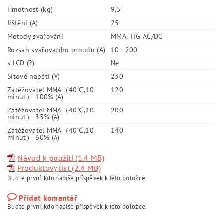
Hmotnost (kg)
9,5
Jištění (A)
25
Metody svařování
MMA, TIG AC/DC
Rozsah svařovacího proudu (A)
10 - 200
s LCD (?)
Ne
Síťové napětí (V)
230
Zatěžovatel MMA（40℃,10
120
minut） 100% (A)
Zatěžovatel MMA（40℃,10
200
minut） 35% (A)
Zatěžovatel MMA（40℃,10
140
minut） 60% (A)
Návod k použití (1.4 MB)
Produktový list (2.4 MB)
Buďte první, kdo napíše příspěvek k této položce.
Přidat komentář
Buďte první, kdo napíše příspěvek k této položce.