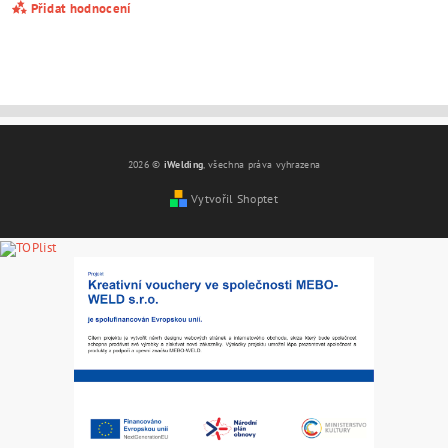
Přidat hodnocení
2026 ©
iWelding
, všechna práva vyhrazena
Vytvořil Shoptet
Vložením hodnocení souhlasíte s
podmínkami ochrany
osobních údajů