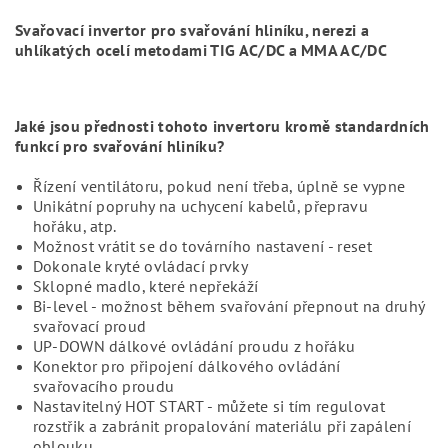
Svařovací invertor pro svařování hliníku, nerezi a
uhlíkatých ocelí metodami TIG AC/DC a MMA AC/DC
Jaké jsou přednosti tohoto invertoru kromě standardních
funkcí pro svařování hliníku?
Řízení ventilátoru, pokud není třeba, úplně se vypne
Unikátní popruhy na uchycení kabelů, přepravu
hořáku, atp.
Možnost vrátit se do továrního nastavení - reset
Dokonale kryté ovládací prvky
Sklopné madlo, které nepřekáží
Bi-level - možnost během svařování přepnout na druhý
svařovací proud
UP-DOWN dálkové ovládání proudu z hořáku
Konektor pro připojení dálkového ovládání
svařovacího proudu
Nastavitelný HOT START - můžete si tím regulovat
rozstřik a zabránit propalování materiálu při zapálení
oblouku