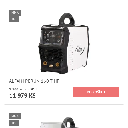
MMA
TIG
ALFAIN PERUN 160 T HF
9 900 Kč bez DPH
11 979 Kč
MMA
TIG