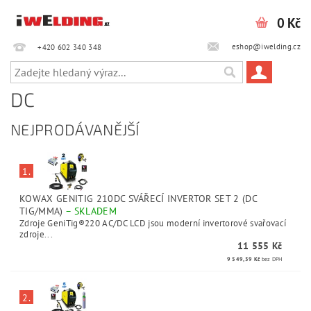
0 Kč
eshop@iwelding.cz
+420 602 340 348‎‎
DC
NEJPRODÁVANĚJŠÍ
1.
KOWAX GENITIG 210DC SVÁŘECÍ INVERTOR SET 2 (DC
TIG/MMA)
–
SKLADEM
Zdroje GeniTig®220 AC/DC LCD jsou moderní invertorové svařovací
zdroje...
11 555 Kč
9 549,59 Kč
bez DPH
2.