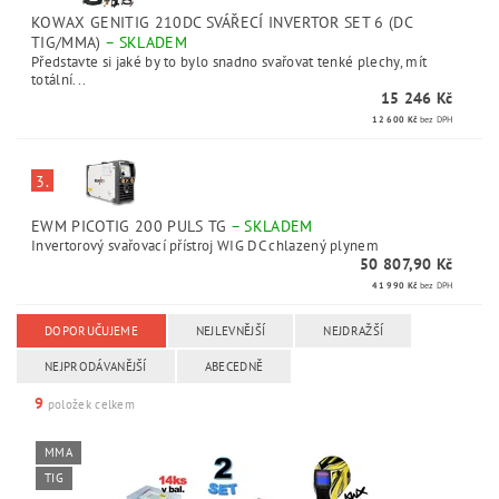
KOWAX GENITIG 210DC SVÁŘECÍ INVERTOR SET 6 (DC
TIG/MMA)
–
SKLADEM
Představte si jaké by to bylo snadno svařovat tenké plechy, mít
totální...
15 246 Kč
12 600 Kč
bez DPH
3.
EWM PICOTIG 200 PULS TG
–
SKLADEM
Invertorový svařovací přístroj WIG DC chlazený plynem
50 807,90 Kč
41 990 Kč
bez DPH
DOPORUČUJEME
NEJLEVNĚJŠÍ
NEJDRAŽŠÍ
NEJPRODÁVANĚJŠÍ
ABECEDNĚ
9
položek celkem
MMA
TIG