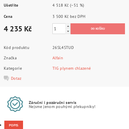
Ušetříte
4 518 Kč
(–51 %)
Cena
3 500 Kč bez DPH
4 235 Kč
Kód produktu
26SL4STUD
Značka
Alfain
Kategorie
TIG plynem chlazené
Dotaz
Záruční i pozáruční servis
Nejsme jenom pouhými překupníky!
POPIS