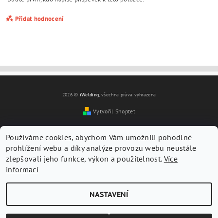
Přidat hodnocení
2026 ©
iWelding
, všechna práva vyhrazena
Vytvořil Shoptet
Používáme cookies, abychom Vám umožnili pohodlné
prohlížení webu a díky analýze provozu webu neustále
zlepšovali jeho funkce, výkon a použitelnost.
Více
informací
Vložením hodnocení souhlasíte s
podmínkami ochrany
osobních údajů
NASTAVENÍ