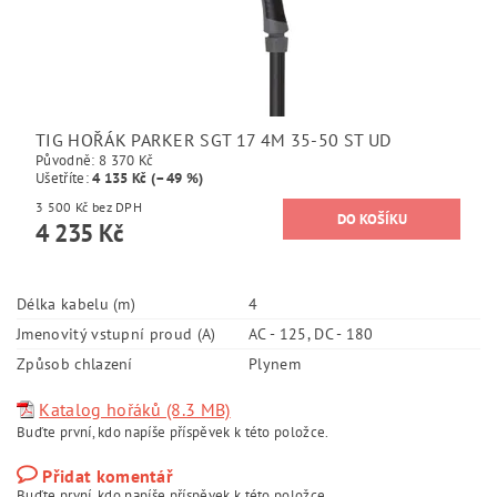
TIG HOŘÁK PARKER SGT 17 4M 35-50 ST UD
Původně:
8 370 Kč
Ušetříte
:
4 135 Kč (–49 %)
3 500 Kč bez DPH
4 235 Kč
Délka kabelu (m)
4
Jmenovitý vstupní proud (A)
AC - 125, DC - 180
Způsob chlazení
Plynem
Katalog hořáků (8.3 MB)
Buďte první, kdo napíše příspěvek k této položce.
Přidat komentář
Buďte první, kdo napíše příspěvek k této položce.