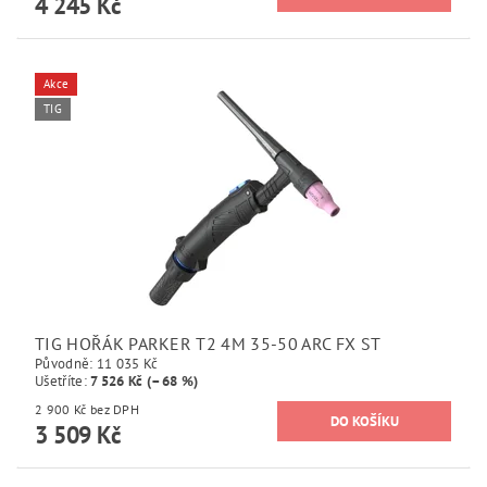
4 245 Kč
Akce
TIG
TIG HOŘÁK PARKER T2 4M 35-50 ARC FX ST
Původně:
11 035 Kč
Ušetříte
:
7 526 Kč (–68 %)
2 900 Kč bez DPH
3 509 Kč