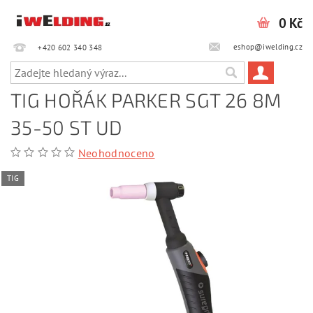
0 Kč
eshop@iwelding.cz
+420 602 340 348‎‎
TIG HOŘÁK PARKER SGT 26 8M
35-50 ST UD
Neohodnoceno
TIG