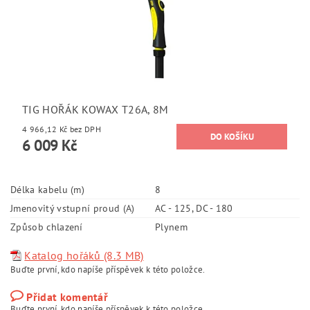
TIG HOŘÁK KOWAX T26A, 8M
4 966,12 Kč bez DPH
6 009 Kč
Délka kabelu (m)
8
Jmenovitý vstupní proud (A)
AC - 125, DC - 180
Způsob chlazení
Plynem
Katalog hořáků (8.3 MB)
Buďte první, kdo napíše příspěvek k této položce.
Přidat komentář
Buďte první, kdo napíše příspěvek k této položce.