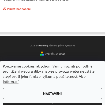
Přidat hodnocení
2026 ©
iWelding
, všechna práva vyhrazena
Vytvořil Shoptet
Používáme cookies, abychom Vám umožnili pohodlné
prohlížení webu a díky analýze provozu webu neustále
zlepšovali jeho funkce, výkon a použitelnost.
Více
informací
Vložením hodnocení souhlasíte s
podmínkami ochrany
osobních údajů
NASTAVENÍ