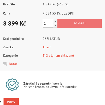
Ušetříte
1 847 Kč
(–17 %)
Cena
7 354,55 Kč bez DPH
8 899 Kč
Kód produktu
26SL8STUD
Značka
Alfain
Kategorie
TIG plynem chlazené
Dotaz
Záruční i pozáruční servis
Nejsme jenom pouhými překupníky!
POPIS