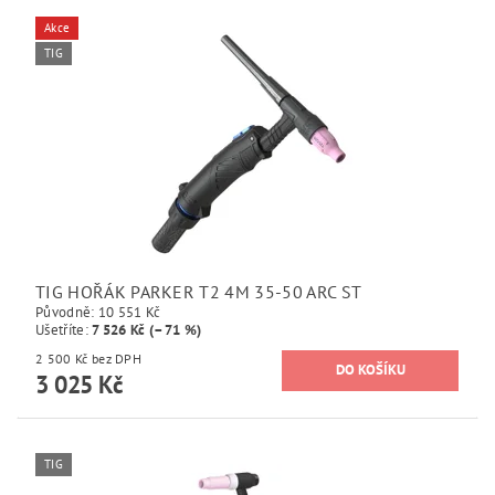
Akce
TIG
TIG HOŘÁK PARKER T2 4M 35-50 ARC ST
Původně:
10 551 Kč
Ušetříte
:
7 526 Kč (–71 %)
2 500 Kč bez DPH
3 025 Kč
TIG