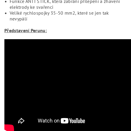
Funkce ANTI STICK, která zabrání přilepení a žhavení
elektrody ke svařenci
Veliké rychlospojky 35-50 mm2, které se jen tak
nevypálí
Představení Perunu: