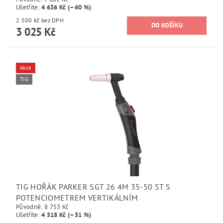
Ušetříte
:
4 636 Kč (–60 %)
2 500 Kč bez DPH
3 025 Kč
Akce
TIG
TIG HOŘÁK PARKER SGT 26 4M 35-50 ST S
POTENCIOMETREM VERTIKÁLNÍM
Původně:
8 753 Kč
Ušetříte
:
4 518 Kč (–51 %)