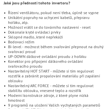
Jaké jsou přednosti tohoto invertoru?
Řízení ventilátoru, pokud není třeba, úplně se vypne
Unikátní popruhy na uchycení kabelů, přepravu
hořáku, atp.
Možnost vrátit se do továrního nastavení - reset
Dokonale kryté ovládací prvky
Sklopné madlo, které nepřekáží
Bodovací režim
Bi-level - možnost během svařování přepnout na druhý
svařovací proud
UP-DOWN dálkové ovládání proudu z hořáku
Konektor pro připojení dálkového ovládání
svařovacího proudu
Nastavitelný HOT START - můžete si tím regulovat
rozstřik a zabránit propalování materiálu při zapálení
oblouku
Nastavitelný ARC FORCE - můžete si tím regulovat
stabilitu oblouku, vnesené teplo a rozstřik
Moderní konstrukce zdroje, z které plyne nízká
hmotnost
9 programů na uložení Vašich vychytaných parametrů