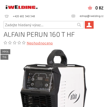
0 Kč
eshop@iwelding.cz
+420 602 340 348‎‎
ALFAIN PERUN 160 T HF
Neohodnoceno
MMA
TIG