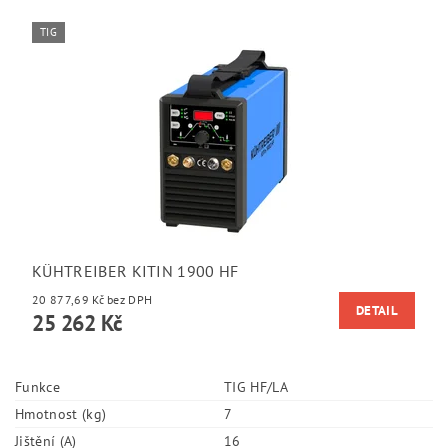
TIG
KÜHTREIBER KITIN 1900 HF
20 877,69 Kč bez DPH
DETAIL
25 262 Kč
Funkce
TIG HF/LA
Hmotnost (kg)
7
Jištění (A)
16