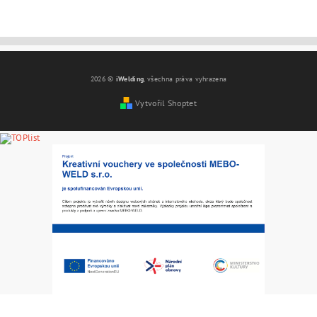
2026 ©
iWelding
, všechna práva vyhrazena
Vytvořil Shoptet
Vložením hodnocení souhlasíte s
podmínkami ochrany
osobních údajů