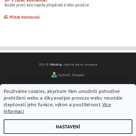
Buďte první, kdo napíše příspěvek k této položce.
Přidat hodnocení
2026 ©
iWelding
, všechna práva vyhrazena
Vytvořil Shoptet
Používáme cookies, abychom Vám umožnili pohodlné
prohlížení webu a díky analýze provozu webu neustále
zlepšovali jeho funkce, výkon a použitelnost.
Více
informací
Vložením hodnocení souhlasíte s
podmínkami ochrany
osobních údajů
NASTAVENÍ