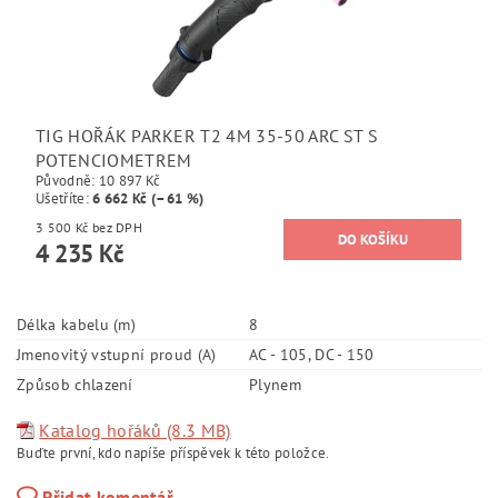
TIG HOŘÁK PARKER T2 4M 35-50 ARC ST S
POTENCIOMETREM
Původně:
10 897 Kč
Ušetříte
:
6 662 Kč (–61 %)
3 500 Kč bez DPH
4 235 Kč
Délka kabelu (m)
8
Jmenovitý vstupní proud (A)
AC - 105, DC - 150
Způsob chlazení
Plynem
Katalog hořáků (8.3 MB)
Buďte první, kdo napíše příspěvek k této položce.
Přidat komentář