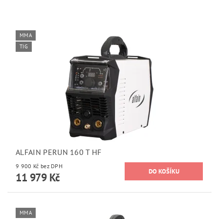
MMA
TIG
ALFAIN PERUN 160 T HF
9 900 Kč bez DPH
11 979 Kč
MMA