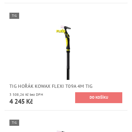
TIG
TIG HOŘÁK KOWAX FLEXI T09A 4M TIG
3 508,26 Kč bez DPH
4 245 Kč
TIG