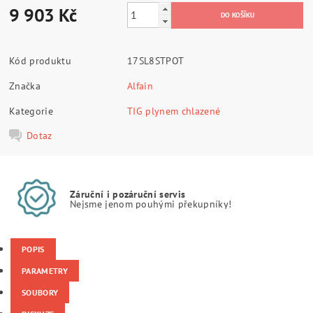
9 903 Kč
Kód produktu
17SL8STPOT
Značka
Alfain
Kategorie
TIG plynem chlazené
Dotaz
Záruční i pozáruční servis
Nejsme jenom pouhými překupníky!
POPIS
PARAMETRY
SOUBORY