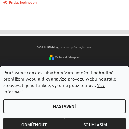
Přidat hodnocení
2026 ©
iWelding
, všechna práva vyhrazena
Vytvořil Shoptet
Používáme cookies, abychom Vám umožnili pohodlné
prohlížení webu a díky analýze provozu webu neustále
zlepšovali jeho funkce, výkon a použitelnost.
Více
informací
Vložením hodnocení souhlasíte s
podmínkami ochrany
osobních údajů
NASTAVENÍ
ODMÍTNOUT
SOUHLASÍM