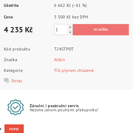
Ušetříte
6 662 Kč
(–61 %)
Cena
3 500 Kč bez DPH
4 235 Kč
Kód produktu
T24STPOT
Značka
Alfain
Kategorie
TIG plynem chlazené
Dotaz
Záruční i pozáruční servis
Nejsme jenom pouhými překupníky!
POPIS