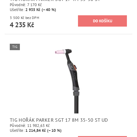
Původně:
7 170 Kč
Ušetříte
:
2 935 Kč (–40 %)
3 500 Kč bez DPH
4 235 Kč
TIG
TIG HOŘÁK PARKER SGT 17 8M 35-50 ST UD
Původně:
11 982,63 Kč
Ušetříte
:
1 214,84 Kč (–10 %)