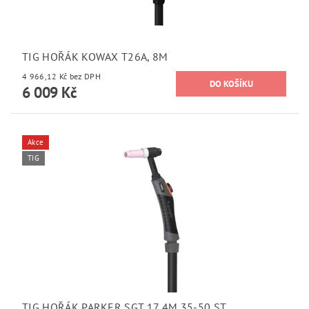
TIG HOŘÁK KOWAX T26A, 8M
4 966,12 Kč bez DPH
6 009 Kč
Akce
TIG
TIG HOŘÁK PARKER SGT 17 4M 35-50 ST