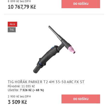
8 899 Kč bez DPH
10 767,79 Kč
Akce
TIG
TIG HOŘÁK PARKER T2 4M 35-50 ARC FX ST
Původně:
11 035 Kč
Ušetříte
:
7 526 Kč (–68 %)
2 900 Kč bez DPH
3 509 Kč