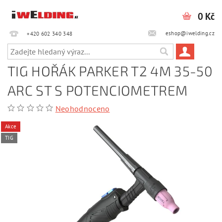
0 Kč
eshop@iwelding.cz
+420 602 340 348‎‎
TIG HOŘÁK PARKER T2 4M 35-50
ARC ST S POTENCIOMETREM
Neohodnoceno
Akce
TIG