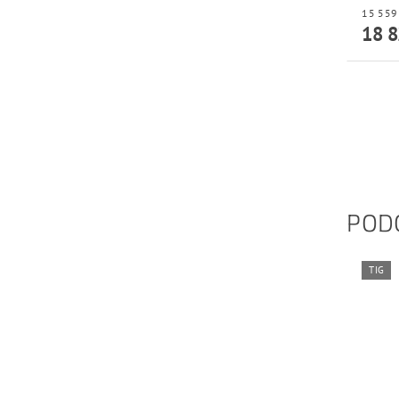
18 8
POD
TIG