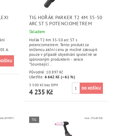
LEXI
TIG HOŘÁK PARKER T2 4M 35-50
ARC ST S POTENCIOMETREM
Skladem
ání
Hořák T2 4m 35-50 arc ST s
potenciometrem. Tento produkt za
105 A.
sníženou akční cenu je možné zakoupit
pouze v případě objednání společně se
spárovaným produktem - sekce
"Související...
Původně:
10 897 Kč
Ušetříte
:
6 662 Kč (–61 %)
3 500 Kč bez DPH
4 235 Kč
26SL4STPOTV
Kód:
17SL8STUD
TIG