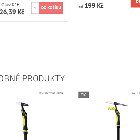
D
199 Kč
15 559 Kč bez DPH
od
26,39 Kč
OBNÉ PRODUKTY
Kód:
HKT09A8-14PIN
Kód:
H
TIG