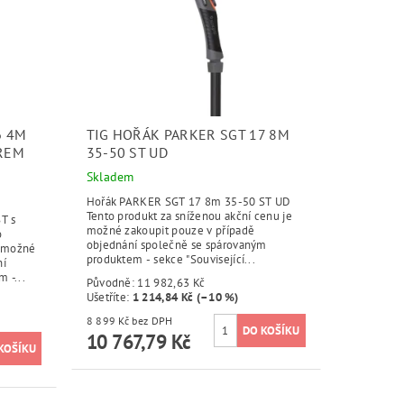
6 4M
TIG HOŘÁK PARKER SGT 17 8M
TREM
35-50 ST UD
Skladem
Hořák PARKER SGT 17 8m 35-50 ST UD
Tento produkt za sníženou akční cenu je
T s
možné zakoupit pouze v případě
o
objednání společně se spárovaným
e možné
produktem - sekce "Související...
ní
 -...
Původně:
11 982,63 Kč
Ušetříte
:
1 214,84 Kč (–10 %)
8 899 Kč bez DPH
10 767,79 Kč