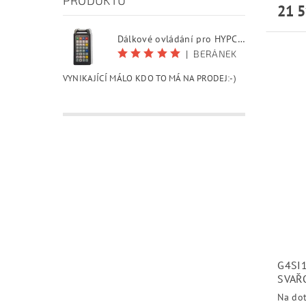
21 5
Dálkové ovládání pro HYPCUT software
|
BERÁNEK
VYNIKAJÍCÍ MÁLO KDO TO MÁ NA PRODEJ:-)
G4SI1
SVAŘ
Na do