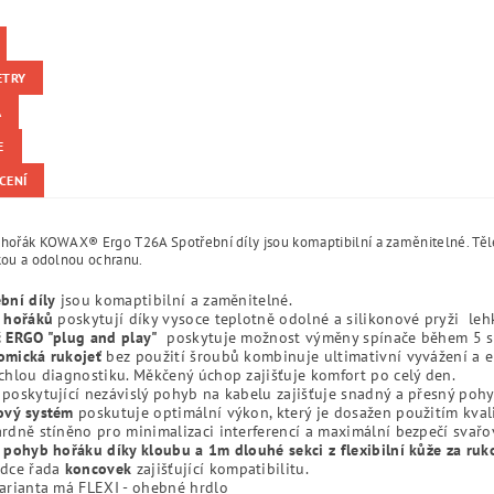
ETRY
A
E
CENÍ
 hořák KOWAX® Ergo T26A Spotřební díly jsou komaptibilní a zaměnitelné. Těle
kou a odolnou ochranu.
bní díly
jsou komaptibilní a zaměnitelné.
a hořáků
poskytují díky vysoce teplotně odolné a silikonové pryži le
č ERGO "plug and play"
poskytuje možnost výměny spínače během 5 se
omická rukojeť
bez použití šroubů kombinuje ultimativní vyvážení a 
chlou diagnostiku. Měkčený úchop zajišťuje komfort po celý den.
poskytující nezávislý pohyb na kabelu zajišťuje snadný a přesný pohy
ový systém
poskutuje optimální výkon, který je dosažen použitím kval
rdně stíněno pro minimalizaci interferencí a maximální bezpečí svařo
 pohyb hořáku díky kloubu a 1m dlouhé sekci z flexibilní kůže za ruko
ídce řada
koncovek
zajišťující kompatibilitu.
arianta má FLEXI - ohebné hrdlo