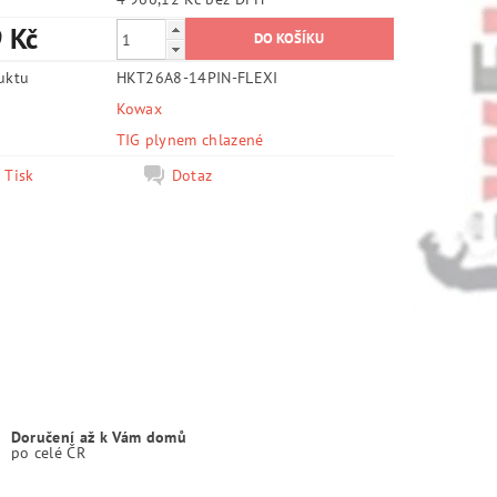
 Kč
uktu
HKT26A8-14PIN-FLEXI
Kowax
e
TIG plynem chlazené
Tisk
Dotaz
Doručení až k Vám domů
po celé ČR