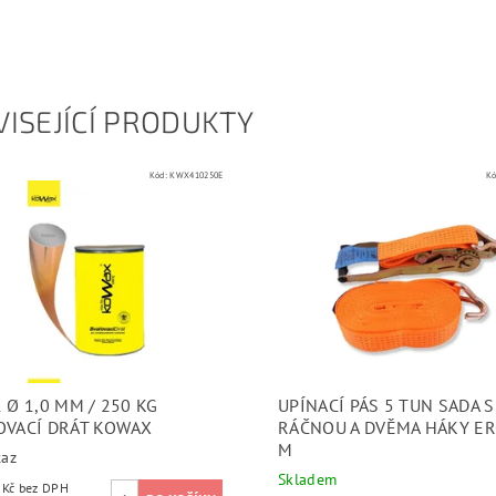
ISEJÍCÍ PRODUKTY
Kód:
KWX410250E
Kó
 Ø 1,0 MM / 250 KG
UPÍNACÍ PÁS 5 TUN SADA S
OVACÍ DRÁT KOWAX
RÁČNOU A DVĚMA HÁKY ER
M
taz
Skladem
17 777 Kč bez DPH