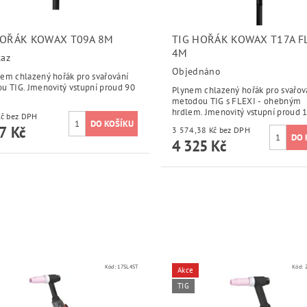
HOŘÁK KOWAX T09A 8M
TIG HOŘÁK KOWAX T17A F
4M
taz
Objednáno
em chlazený hořák pro svařování
u TIG. Jmenovitý vstupní proud 90
Plynem chlazený hořák pro svařov
metodou TIG s FLEXI - ohebným
hrdlem. Jmenovitý vstupní proud 
2 700 Kč bez DPH
7 Kč
3 574,38 Kč bez DPH
4 325 Kč
Kód:
17SL4ST
Kód:
Akce
TIG