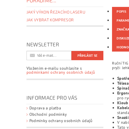
PORADÍME...
POPIS
JAKÝ VÝKON ŘEZACÍHO LASERU
JAK VYBRAT KOMPRESOR
PARAM
ZNAČK
DISKUZ
NEWSLETTER
HODNO
Ruční TIG
pryži leh
Vložením e-mailu souhlasíte s
podmínkami ochrany osobních údajů
Spotře
Těles
Spína
Ergon
INFORMACE PRO VÁS
pro ry
Kloub
Kabel
Doprava a platba
standa
Obchodní podmínky
Snazší
Podmínky ochrany osobních údajů
V nab
Tato v