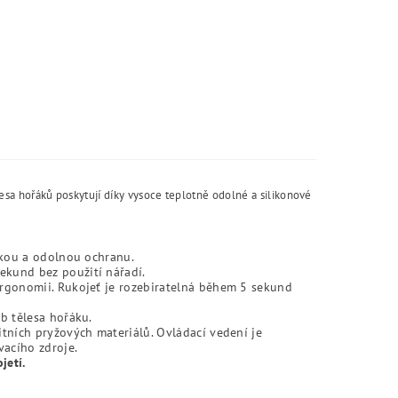
sa hořáků poskytují díky vysoce teplotně odolné a silikonové
hkou a odolnou ochranu.
kund bez použití nářadí.
ergonomii. Rukojeť je rozebiratelná během 5 sekund
b tělesa hořáku.
itních pryžových materiálů. Ovládací vedení je
vacího zdroje.
jetí.