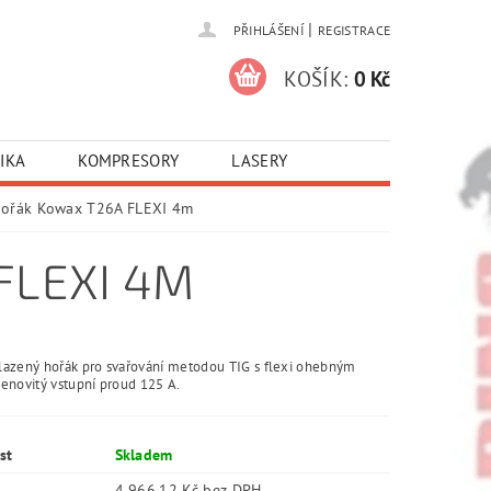
|
PŘIHLÁŠENÍ
REGISTRACE
KOŠÍK:
0 Kč
IKA
KOMPRESORY
LASERY
hořák Kowax T26A FLEXI 4m
FLEXI 4M
azený hořák pro svařování metodou TIG s flexi ohebným
enovitý vstupní proud 125 A.
st
Skladem
4 966,12 Kč bez DPH