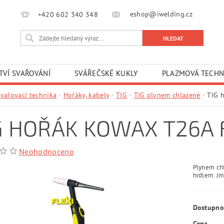
eshop@iwelding.cz
+420 602 340 348‎‎
TVÍ SVAŘOVÁNÍ
SVÁŘEČSKÉ KUKLY
PLAZMOVÁ TECHN
Svařovací technika
Hořáky, kabely
TIG
TIG plynem chlazené
TIG 
G HOŘÁK KOWAX T26A 
Neohodnoceno
Plynem chl
hrdlem.
Jm
Dostupno
Cena