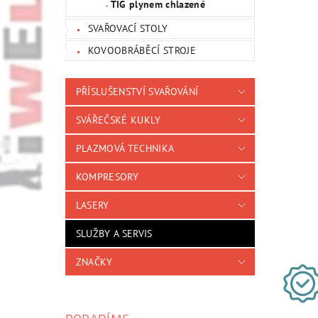
TIG plynem chlazené
SVAŘOVACÍ STOLY
KOVOOBRÁBĚCÍ STROJE
PŘÍSLUŠENSTVÍ SVAŘOVÁNÍ
SVÁŘEČSKÉ KUKLY
PLAZMOVÁ TECHNIKA
KOMPRESORY
LASERY
SLUŽBY A SERVIS
ZNAČKY