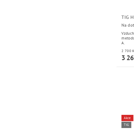
TIG 
Na do
Vzduch
metodo
A.
3 26
Akce
TIG