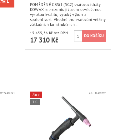
ETAIL
POMĚDĚNÉ G3Si1 (SG2) svařovací dráty
KOWAX reprezentují časem osvědčenou
vysokou kvalitu, vysoký výkon a
spolehlivost. Vhodné pro svařování většiny
základních konstrukčních...
15 455,36 Kč bez DPH
17 310 Kč
KT17A4FLEXI
Kód:
T24STPOT
Akce
TIG