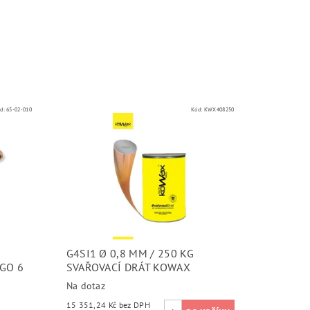
d:
65-02-010
Kód:
KWX408250
G4SI1 Ø 0,8 MM / 250 KG
GO 6
SVAŘOVACÍ DRÁT KOWAX
Na dotaz
15 351,24 Kč bez DPH