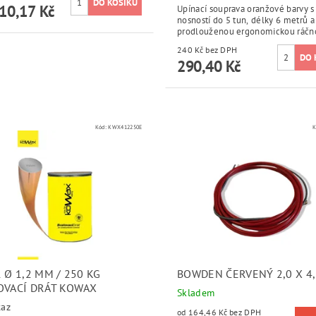
10,17 Kč
Upínací souprava oranžové barvy s
nosností do 5 tun, délky 6 metrů a
prodlouženou ergonomickou ráčn
240 Kč bez DPH
290,40 Kč
Kód:
KWX412250E
K
 Ø 1,2 MM / 250 KG
BOWDEN ČERVENÝ 2,0 X 4,
OVACÍ DRÁT KOWAX
Skladem
taz
od 164,46 Kč bez DPH