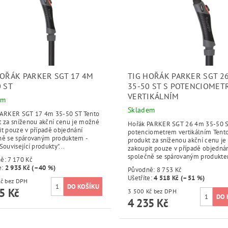
HOŘÁK PARKER SGT 17 4M
TIG HOŘÁK PARKER SGT 2
0 ST
35-50 ST S POTENCIOME
VERTIKÁLNÍM
em
Skladem
PARKER SGT 17 4m 35-50 ST Tento
t za sníženou akční cenu je možné
Hořák PARKER SGT 26 4m 35-50 S
it pouze v případě objednání
potenciometrem vertikálním Tent
ně se spárovaným produktem -
produkt za sníženou akční cenu j
Související produkty"...
zakoupit pouze v případě objedná
společně se spárovaným produktem
ně:
7 170 Kč
e
:
2 935 Kč (–40 %)
Původně:
8 753 Kč
Ušetříte
:
4 518 Kč (–51 %)
3 500 Kč bez DPH
5 Kč
3 500 Kč bez DPH
4 235 Kč