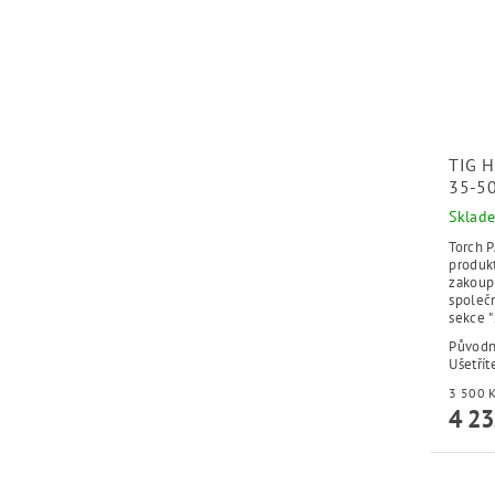
TIG 
35-5
Sklad
Torch 
produk
zakoup
společ
sekce "
Původ
Ušetřít
4 23