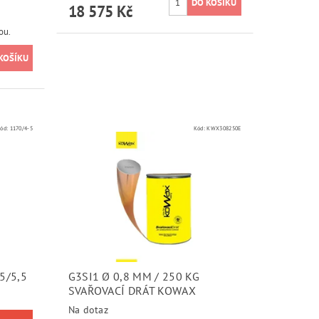
18 575 Kč
ou.
ód:
1170/4-5
Kód:
KWX308250E
5/5,5
G3SI1 Ø 0,8 MM / 250 KG
SVAŘOVACÍ DRÁT KOWAX
Na dotaz