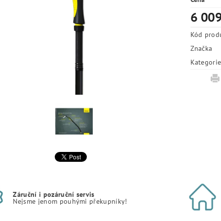
6 009
Kód prod
Značka
Kategori
Záruční i pozáruční servis
Nejsme jenom pouhými překupníky!