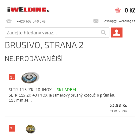
0 Kč
eshop@iwelding.cz
+420 602 340 348‎‎
BRUSIVO
, STRANA 2
NEJPRODÁVANĚJŠÍ
1.
SLTR 115 ZK 40 INOX
–
SKLADEM
SLTR 115 ZK 40 INOX je lamelový brusný kotouč o průměru
115 mm se...
33,88 Kč
28 Kč
bez DPH
2.