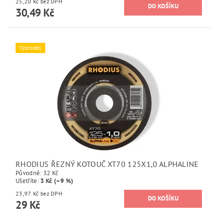
25,20 Kč bez DPH
30,49 Kč
Výprodej
RHODIUS ŘEZNÝ KOTOUČ XT70 125X1,0 ALPHALINE
Původně:
32 Kč
Ušetříte
:
3 Kč (–9 %)
23,97 Kč bez DPH
29 Kč