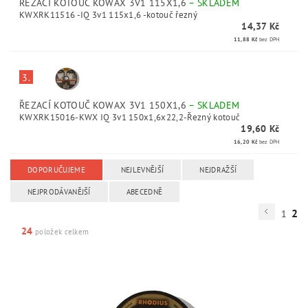
ŘEZACÍ KOTOUČ KOWAX 3V1 115X1,6
–
SKLADEM
KWXRK11516 -IQ 3v1 115x1,6 -kotouč řezný
14,37 Kč
11,88 Kč
bez DPH
3.
ŘEZACÍ KOTOUČ KOWAX 3V1 150X1,6
–
SKLADEM
KWXRK15016-KWX IQ 3v1 150x1,6x22,2-Řezný kotouč
19,60 Kč
16,20 Kč
bez DPH
DOPORUČUJEME
NEJLEVNĚJŠÍ
NEJDRAŽŠÍ
NEJPRODÁVANĚJŠÍ
ABECEDNĚ
2
1
24
položek celkem