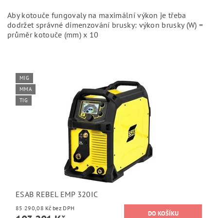
Aby kotouče fungovaly na maximální výkon je třeba
dodržet správné dimenzování brusky: výkon brusky (W) =
průměr kotouče (mm) x 10
MIG
MMA
TIG
ESAB REBEL EMP 320IC
85 290,08 Kč bez DPH