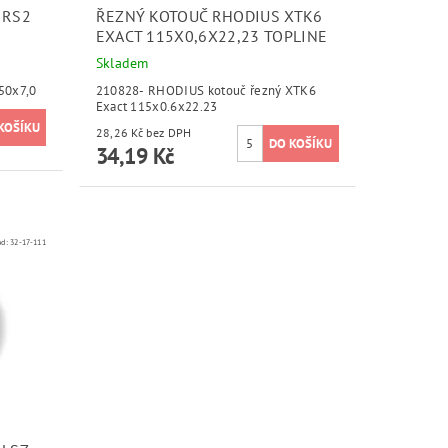
 RS2
ŘEZNÝ KOTOUČ RHODIUS XTK6
EXACT 115X0,6X22,23 TOPLINE
Skladem
50x7,0
210828- RHODIUS kotouč řezný XTK6
Exact 115x0.6x22.23
28,26 Kč bez DPH
34,19 Kč
ód:
32-17-111