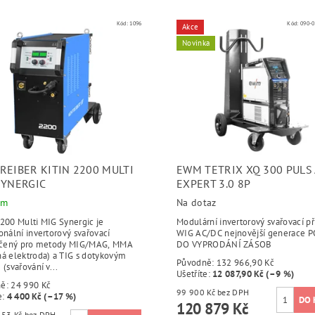
Kód:
1096
Kód:
090-0
Akce
Novinka
REIBER KITIN 2200 MULTI
EWM TETRIX XQ 300 PULS
SYNERGIC
EXPERT 3.0 8P
em
Na dotaz
200 Multi MIG Synergic je
Modulární invertorový svařovací pří
onální invertorový svařovací
WIG AC/DC nejnovější generace 
určený pro metody MIG/MAG, MMA
DO VYPRODÁNÍ ZÁSOB
ná elektroda) a TIG s dotykovým
Původně:
132 966,90 Kč
 (svařování v...
Ušetříte
:
12 087,90 Kč (–9 %)
ně:
24 990 Kč
99 900 Kč bez DPH
e
:
4 400 Kč (–17 %)
120 879 Kč
17 016,53 Kč bez DPH