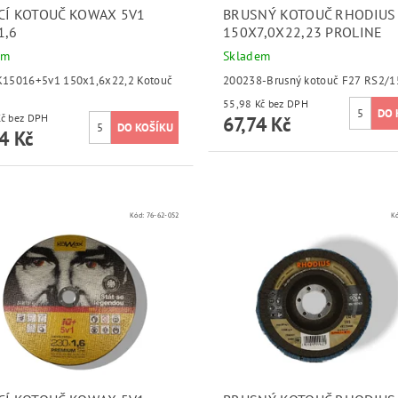
CÍ KOTOUČ KOWAX 5V1
BRUSNÝ KOTOUČ RHODIUS
1,6
150X7,0X22,23 PROLINE
em
Skladem
15016+5v1 150x1,6x22,2 Kotouč
200238-Brusný kotouč F27 RS2/1
55,98 Kč bez DPH
25,65 Kč bez DPH
67,74 Kč
4 Kč
Kód:
76-62-052
K