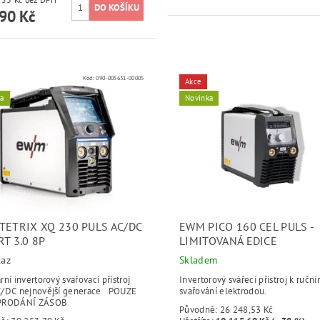
90 Kč
Kód:
090-005631-00005
Akce
ka
Novinka
TETRIX XQ 230 PULS AC/DC
EWM PICO 160 CEL PULS -
T 3.0 8P
LIMITOVANÁ EDICE
taz
Skladem
ní invertorový svařovací přístroj
Invertorový svářecí přístroj k ručn
/DC nejnovější generace POUZE
svařování elektrodou.
PRODÁNÍ ZÁSOB
Původně:
26 248,53 Kč