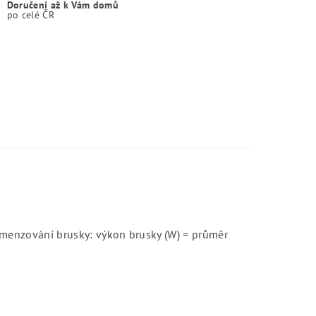
Doručení až k Vám domů
po celé ČR
imenzování brusky: výkon brusky (W) = průměr