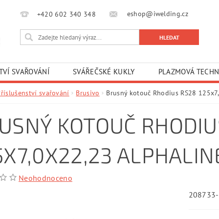
eshop@iwelding.cz
+420 602 340 348‎‎
TVÍ SVAŘOVÁNÍ
SVÁŘEČSKÉ KUKLY
PLAZMOVÁ TECHN
říslušenství svařování
Brusivo
Brusný kotouč Rhodius RS28 125x7,
USNÝ KOTOUČ RHODIU
5X7,0X22,23 ALPHALIN
Neohodnoceno
208733-