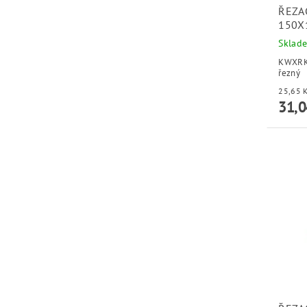
ŘEZA
150X
Sklad
KWXRK
řezný
31,0