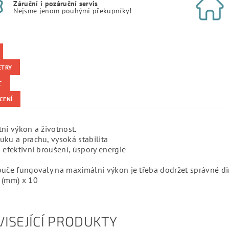
Záruční i pozáruční servis
Nejsme jenom pouhými překupníky!
ETRY
E
CENÍ
ní výkon a životnost.
ku a prachu, vysoká stabilita
 efektivní broušení, úspory energie
ouče fungovaly na maximální výkon je třeba dodržet správné d
 (mm) x 10
ISEJÍCÍ PRODUKTY