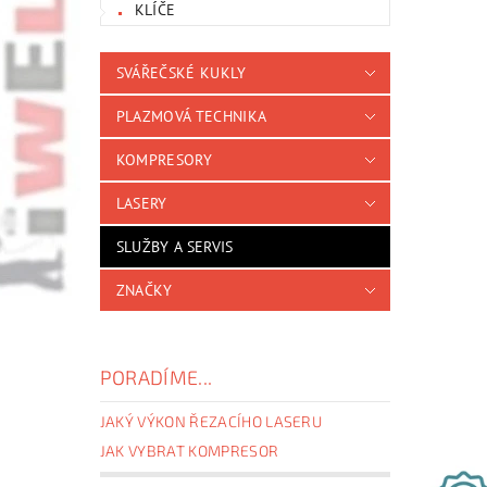
KLÍČE
SVÁŘEČSKÉ KUKLY
PLAZMOVÁ TECHNIKA
KOMPRESORY
LASERY
SLUŽBY A SERVIS
ZNAČKY
PORADÍME...
JAKÝ VÝKON ŘEZACÍHO LASERU
JAK VYBRAT KOMPRESOR