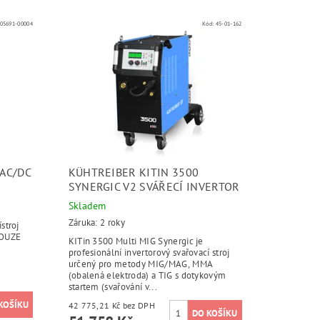
05691-00004
Kód:
45-01-162
 AC/DC
KÜHTREIBER KITIN 3500
SYNERGIC V2 SVÁŘECÍ INVERTOR
Skladem
Záruka: 2 roky
stroj
POUZE
KITin 3500 Multi MIG Synergic je
profesionální invertorový svařovací stroj
určený pro metody MIG/MAG, MMA
(obalená elektroda) a TIG s dotykovým
startem (svařování v...
42 775,21 Kč bez DPH