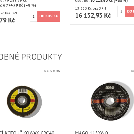
ně:
79 253,79 Kč
Ušetříte
:
10 115,60 Kč (–38 %)
e
:
6 774,79 Kč (–8 %)
13 333 Kč bez DPH
59 900 Kč bez DPH
16 132,93 Kč
79 Kč
OBNÉ PRODUKTY
Kód:
76-61-032
Kó
CÍ KOTOUČ KOWAX CRC40
MAGO 115X6,0