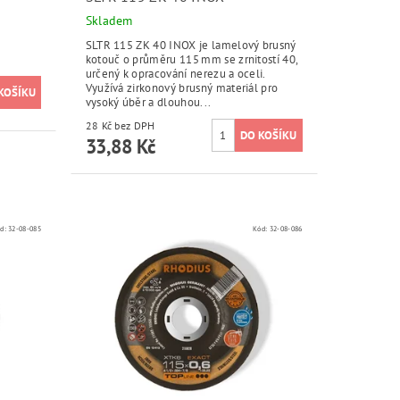
Skladem
SLTR 115 ZK 40 INOX je lamelový brusný
kotouč o průměru 115 mm se zrnitostí 40,
určený k opracování nerezu a oceli.
Využívá zirkonový brusný materiál pro
vysoký úběr a dlouhou...
28 Kč bez DPH
33,88 Kč
d:
32-08-085
Kód:
32-08-086