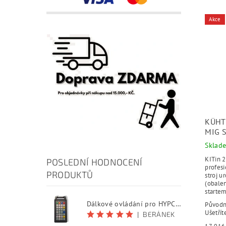
Akce
KÜHT
MIG 
Sklad
KITin 2
POSLEDNÍ HODNOCENÍ
profesi
PRODUKTŮ
stroj 
(obale
startem
Dálkové ovládání pro HYPCUT software
Původ
Ušetřít
|
BERÁNEK