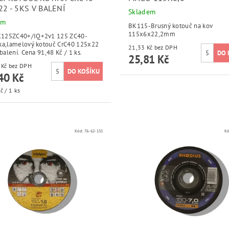
2 - 5KS V BALENÍ
Skladem
em
BK115-Brusný kotouč na kov
115x6x22,2mm
125ZC40+/IQ+2v1 125 ZC40-
ka,lamelový kotouč CrC40 125x22
21,33 Kč bez DPH
- 5ks v balení. Cena 91,48 Kč / 1 ks.
25,81 Kč
378,02 Kč bez DPH
40 Kč
č / 1 ks
Kód:
76-62-131
Kó