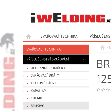
SVAŘOVACÍ TECHNIKA
PŘÍSLUŠENS
SLUŽBY A SERVIS
KONTAKTY
P
SVAŘOVACÍ TECHNIKA
BR
PŘÍSLUŠENSTVÍ SVAŘOVÁNÍ
OCHRANNÉ POMŮCKY
12
SVAŘOVACÍ DRÁTY
TLAKOVÉ LÁHVE
KAPALINY
CHEMIE
BRUSIVO