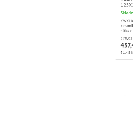
125X2
Sklad
KWXLK
kerami
457,
91,48 K