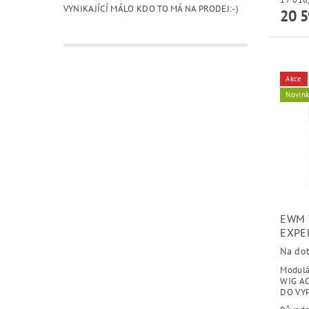
VYNIKAJÍCÍ MÁLO KDO TO MÁ NA PRODEJ:-)
20 5
Akce
Novin
EWM 
EXPER
Na do
Modulár
WIG AC
DO VY