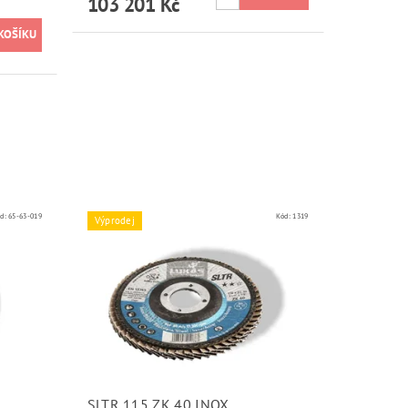
103 201 Kč
d:
65-63-019
Kód:
1319
Výprodej
SLTR 115 ZK 40 INOX