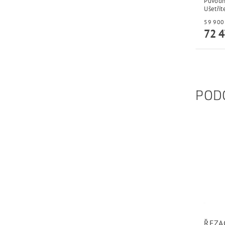
Původ
Ušetřít
72 4
POD
ŘEZA