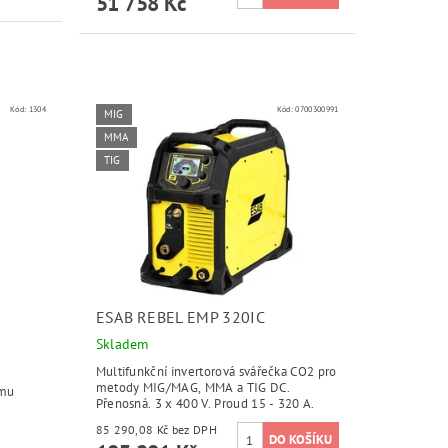
51 758 Kč
Kód:
1304
Kód:
0700300991
MIG
MMA
TIG
ESAB REBEL EMP 320IC
Skladem
Multifunkční invertorová svářečka CO2 pro
metody MIG/MAG, MMA a TIG DC.
ímu
Přenosná. 3 x 400 V. Proud 15 - 320 A.
85 290,08 Kč bez DPH