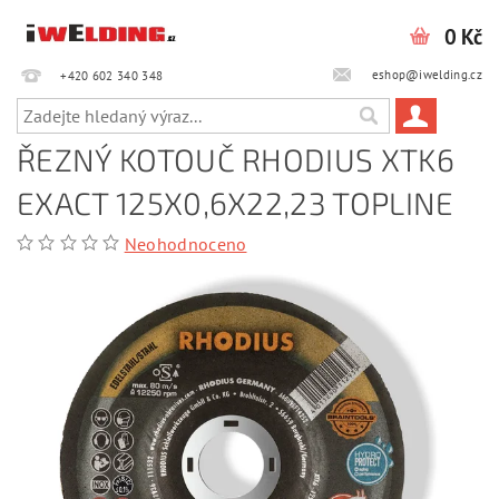
0 Kč
eshop@iwelding.cz
+420 602 340 348‎‎
ŘEZNÝ KOTOUČ RHODIUS XTK6
EXACT 125X0,6X22,23 TOPLINE
Neohodnoceno