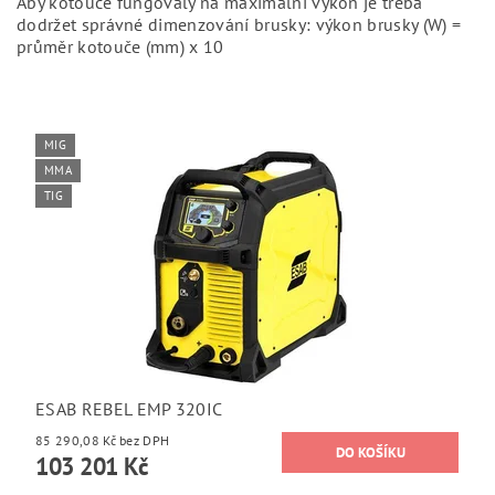
Aby kotouče fungovaly na maximální výkon je třeba
dodržet správné dimenzování brusky: výkon brusky (W) =
průměr kotouče (mm) x 10
MIG
MMA
TIG
ESAB REBEL EMP 320IC
85 290,08 Kč bez DPH
103 201 Kč