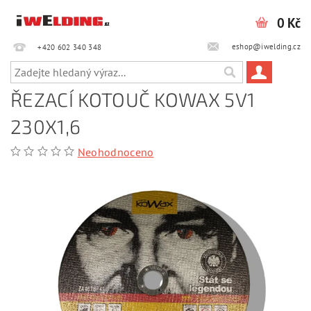
0 Kč
eshop@iwelding.cz
+420 602 340 348‎‎
ŘEZACÍ KOTOUČ KOWAX 5V1
230X1,6
Neohodnoceno