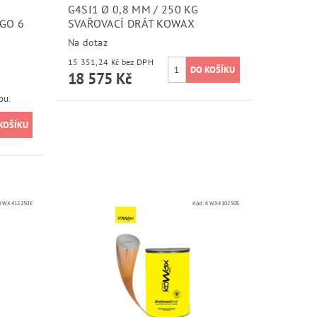
G4SI1 Ø 0,8 MM / 250 KG
GO 6
SVAŘOVACÍ DRÁT KOWAX
Na dotaz
15 351,24 Kč bez DPH
18 575 Kč
ou.
KWX412250E
Kód:
KWX410250E