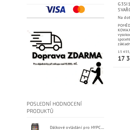
G3SI1
SVAŘ
Na do
POMĚDĚ
KOWAX 
vysokou
spolehl
základn
17 3
POSLEDNÍ HODNOCENÍ
PRODUKTŮ
Dálkové ovládání pro HYPCUT software