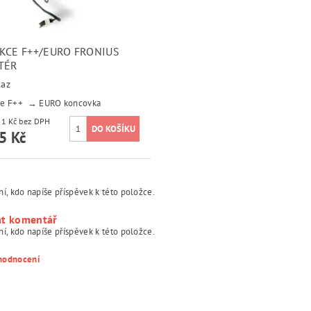
KCE F++/EURO FRONIUS
TÉR
taz
e F++ → EURO koncovka
2 475,21 Kč bez DPH
5 Kč
í, kdo napíše příspěvek k této položce.
at komentář
í, kdo napíše příspěvek k této položce.
 hodnocení