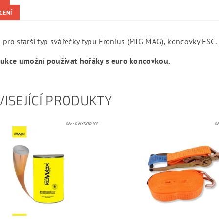
CENÍ
 pro starší typ svářečky typu Fronius (MIG MAG), koncovky FSC.
dukce umožní používat hořáky s euro koncovkou.
ISEJÍCÍ PRODUKTY
Kód:
KWX308250E
Kó