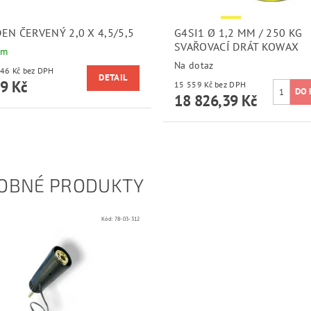
EN ČERVENÝ 2,0 X 4,5/5,5
G4SI1 Ø 1,2 MM / 250 KG
SVAŘOVACÍ DRÁT KOWAX
em
Na dotaz
od 164,46 Kč bez DPH
DETAIL
9 Kč
15 559 Kč bez DPH
18 826,39 Kč
OBNÉ PRODUKTY
Kód:
78-03-312