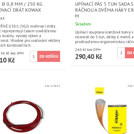
 Ø 0,8 MM / 250 KG
UPÍNACÍ PÁS 5 TUN SADA S
OVACÍ DRÁT KOWAX
RÁČNOU A DVĚMA HÁKY ER
M
taz
Skladem
NÉ G3Si1 (SG2) svařovací dráty
reprezentují časem osvědčenou
Upínací souprava oranžové barvy s
 kvalitu, vysoký výkon a
nosností do 5 tun, délky 6 metrů a
ivost. Vhodné pro svařování většiny
prodlouženou ergonomickou ráčn
ích konstrukčních...
240 Kč bez DPH
15 455,36 Kč bez DPH
290,40 Kč
10 Kč
Kód:
1170/4-5
Kód: