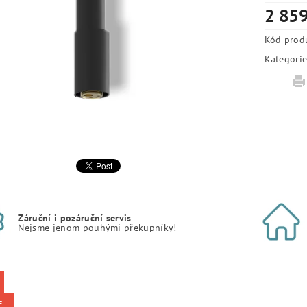
2 859
Kód prod
Kategori
Záruční i pozáruční servis
Nejsme jenom pouhými překupníky!
E