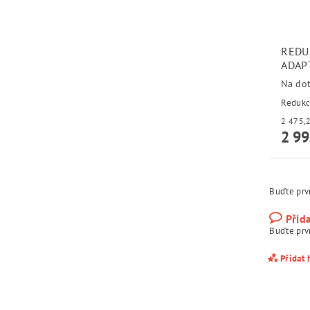
REDU
ADAP
Na do
Redukc
2 99
Buďte prvn
Přid
Buďte prvn
Přidat