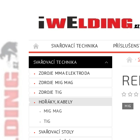
SVAŘOVACÍ TECHNIKA
PŘÍSLUŠENS
SLUŽBY A SERVIS
KONTAKTY
SVAŘOVACÍ TECHNIKA
ZDROJE MMA ELEKTRODA
RE
ZDROJE MIG MAG
ZDROJE TIG
HOŘÁKY, KABELY
MIG
MIG MAG
TIG
SVAŘOVACÍ STOLY