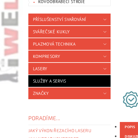
KOVOOBRÁBĚCÍ STROJE
PŘÍSLUŠENSTVÍ SVAŘOVÁNÍ
SVÁŘEČSKÉ KUKLY
PLAZMOVÁ TECHNIKA
KOMPRESORY
LASERY
SLUŽBY A SERVIS
ZNAČKY
PORADÍME...
POPIS
JAKÝ VÝKON ŘEZACÍHO LASERU
DISKUZ