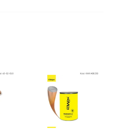
d:
65-02-010
Kód:
KWX408250