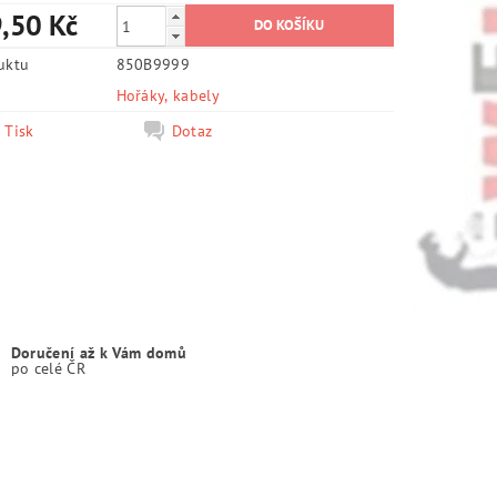
,50 Kč
uktu
850B9999
e
Hořáky, kabely
Tisk
Dotaz
Doručení až k Vám domů
po celé ČR