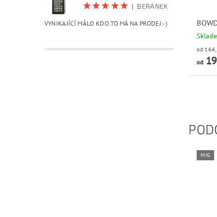
|
BERÁNEK
BOWD
VYNIKAJÍCÍ MÁLO KDO TO MÁ NA PRODEJ:-)
Sklad
19
od
POD
MIG