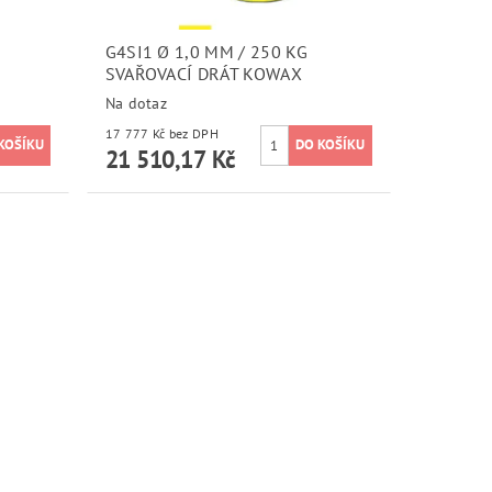
G4SI1 Ø 1,0 MM / 250 KG
SVAŘOVACÍ DRÁT KOWAX
Na dotaz
17 777 Kč bez DPH
21 510,17 Kč