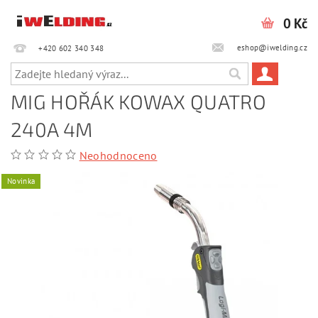
0 Kč
eshop@iwelding.cz
+420 602 340 348‎‎
MIG HOŘÁK KOWAX QUATRO
240A 4M
Neohodnoceno
Novinka