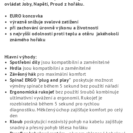
ovládat Joby, Napětí, Proud z hořáku.
EURO koncovka
výrazně snižuje svalové zatížení
při zachování úrovně výkonu a životnosti
s nejvyšší odolností proti teplu a otěru jakéhokoli
známého hořáku
Hlavní výhody:
Spotřební díly
jsou kompatibilní a zaměnitelné
Hrdla
jsou kompatibilní a zaměnitelné
Závěsný hák
pro maximální komfort
Spínač ERGO "plug and play"
poskytuje možnost
výměny spínače během 5 sekund bez použití nářadí
Ergonomická rukojeť
bez použití šroubů kombinuje
ultimativní vyvážení a ergonomii. Rukojeť je
rozebiratelná během 5 sekund pro rychlou
diagnostiku. Měkčený úchop zajišťuje komfort po celý
den
Kloub
poskytující nezávislý pohyb na kabelu zajišťuje
snadný a přesný pohyb tělesa hořáku