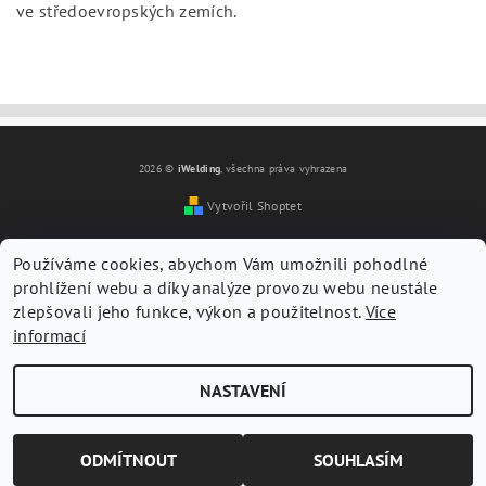
ve středoevropských zemích.
2026 ©
iWelding
, všechna práva vyhrazena
Vytvořil Shoptet
Vložením hodnocení souhlasíte s
podmínkami ochrany
osobních údajů
Používáme cookies, abychom Vám umožnili pohodlné
prohlížení webu a díky analýze provozu webu neustále
zlepšovali jeho funkce, výkon a použitelnost.
Více
informací
NASTAVENÍ
ODMÍTNOUT
SOUHLASÍM