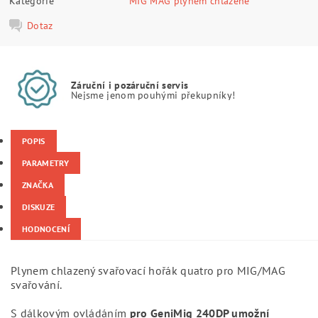
Kategorie
MIG MAG plynem chlazené
Dotaz
Záruční i pozáruční servis
Nejsme jenom pouhými překupníky!
POPIS
PARAMETRY
ZNAČKA
DISKUZE
HODNOCENÍ
Plynem chlazený svařovací hořák quatro pro MIG/MAG
svařování.
S dálkovým ovládáním
pro GeniMig 240DP umožní