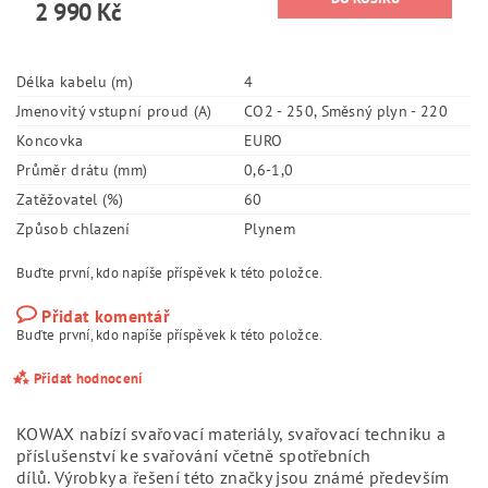
2 990 Kč
Délka kabelu (m)
4
Jmenovitý vstupní proud (A)
CO2 - 250, Směsný plyn - 220
Koncovka
EURO
Průměr drátu (mm)
0,6-1,0
Zatěžovatel (%)
60
Způsob chlazení
Plynem
Buďte první, kdo napíše příspěvek k této položce.
Přidat komentář
Buďte první, kdo napíše příspěvek k této položce.
Přidat hodnocení
KOWAX nabízí svařovací materiály, svařovací techniku a
příslušenství ke svařování včetně spotřebních
dílů.
Výrobky a řešení této značky jsou známé především