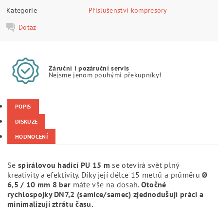
Kategorie
Příslušenství kompresory
Dotaz
Záruční i pozáruční servis
Nejsme jenom pouhými překupníky!
POPIS
DISKUZE
HODNOCENÍ
Se
spirálovou hadicí PU 15 m
se otevírá svět plný
kreativity a efektivity. Díky její délce 15 metrů a průměru
Ø
6,5 / 10 mm 8 bar
máte vše na dosah.
Otočné
rychlospojky DN7,2 (samice/samec) zjednodušují práci a
minimalizují ztrátu času.