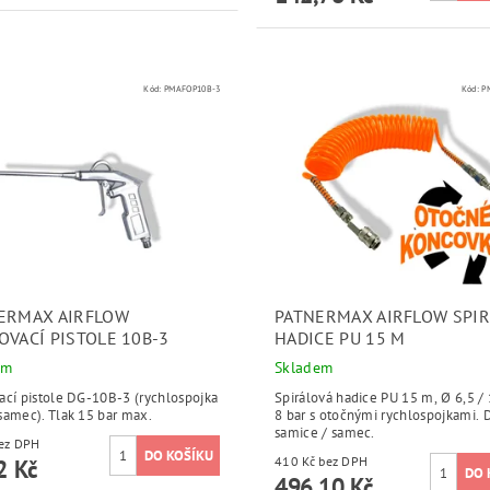
Kód:
PMAFOP10B-3
Kód:
P
ERMAX AIRFLOW
PATNERMAX AIRFLOW SPIR
OVACÍ PISTOLE 10B-3
HADICE PU 15 M
em
Skladem
ací pistole DG-10B-3 (rychlospojka
Spirálová hadice PU 15 m, Ø 6,5 /
samec). Tlak 15 bar max.
8 bar s otočnými rychlospojkami. 
samice / samec.
 Kč bez DPH
410 Kč bez DPH
2 Kč
496,10 Kč