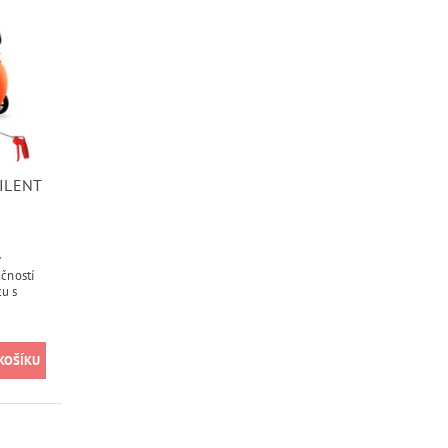
ILENT
ý
učností
tu s