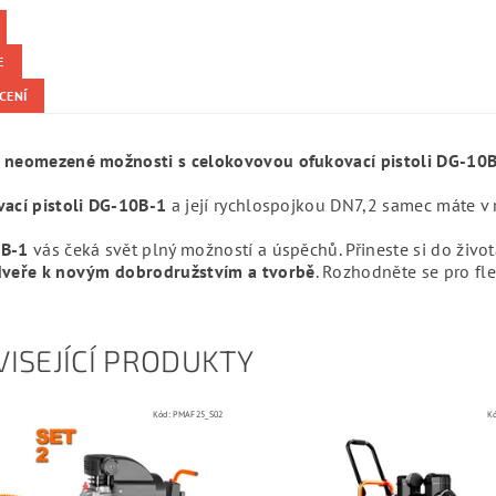
E
CENÍ
 neomezené možnosti s
celokovovou
ofukovací pistoli DG-10B
vací pistoli DG-10B-1
a její rychlospojkou DN7,2 samec máte v
B-1
vás čeká svět plný možností a úspěchů. Přineste si do života
dveře k novým dobrodružstvím a tvorbě
. Rozhodněte se pro fl
ISEJÍCÍ PRODUKTY
Kód:
PMAF25_S02
K