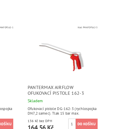
PMAFOP162-1
Kód:
PMAFOP162-3
PANTERMAX AIRFLOW
OFUKOVACÍ PISTOLE 162-3
Skladem
lospojka
Ofukovací pistole DG-162-3 (rychlospojka
DN7,2 samec). Tlak 15 bar max.
136 Kč bez DPH
164,56 Kč