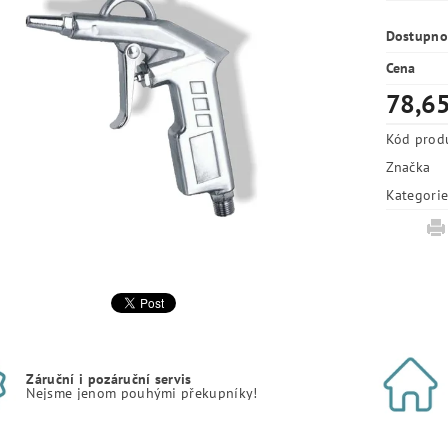
Dostupno
Cena
78,65
Kód prod
Značka
Kategori
Záruční i pozáruční servis
Nejsme jenom pouhými překupníky!