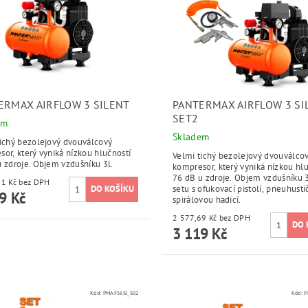
ERMAX AIRFLOW 3 SILENT
PANTERMAX AIRFLOW 3 SI
SET2
em
Skladem
tichý bezolejový dvouválcový
or, který vyniká nízkou hlučností
Velmi tichý bezolejový dvouválco
 zdroje. Objem vzdušníku 3l.
kompresor, který vyniká nízkou hl
76 dB u zdroje. Objem vzdušníku 3
2 478,51 Kč bez DPH
setu s ofukovací pistolí, pneuhust
9 Kč
spirálovou hadicí.
2 577,69 Kč bez DPH
3 119 Kč
Kód:
PMAF56SI_S02
Kód:
P