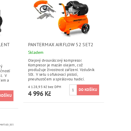
LENT
PANTERMAX AIRFLOW 52 SET2
Skladem
Olejový dvouválcový kompresor.
Kompresor je mazán olejem, což
vý
prodlužuje živostnost zařízení. Vzdušník
učností
50l. V setu s ofukovací pistolí,
l. V
pneuhustičem a spirálovou hadicí.
ičem a
4 128,93 Kč bez DPH
4 996 Kč
MAF56SI_S03