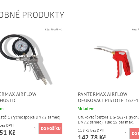
OBNÉ PRODUKTY
Kód:
PMAFPH-1
Kód:
ERMAX AIRFLOW
PANTERMAX AIRFLOW
HUSTIČ
OFUKOVACÍ PISTOLE 162-1
em
Skladem
stič 1 (rychlospojka DN7,2 samec)
Ofukovací pistole DG-162-1 (rych
DN7,2 samec). Tlak 15 bar max.
131 Kč bez DPH
118 Kč bez DPH
51 Kč
142,78 Kč