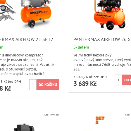
ERMAX AIRFLOW 25 SET2
PANTERMAX AIRFLOW 26 S
em
Skladem
ý jednoválcový kompresor.
Velmi tichý bezolejový
sor je mazán olejem, což
dvouválcový kompresor, který vyn
uje živostnost zařízení. Vzdušník
nízkou hlučností 76dB u zdroje. V
setu s ofukovací pistolí,
26l.
tičem a spirálovou hadicí.
3 048,76 Kč bez DPH
2 419,83 Kč bez DPH
3 689 Kč
8 Kč
Kód:
PMAF3SI
Kód: