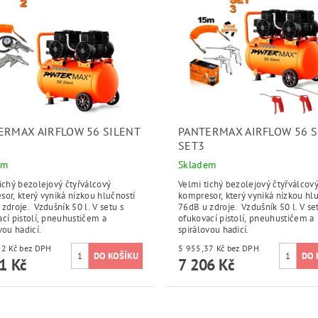
ERMAX AIRFLOW 56 SILENT
PANTERMAX AIRFLOW 56 S
SET3
em
Skladem
ichý bezolejový čtyřválcový
Velmi tichý bezolejový čtyřválcov
or, který vyniká nízkou hlučností
kompresor, který vyniká nízkou hl
zdroje. Vzdušník 50 l. V setu s
76dB u zdroje. Vzdušník 50 l. V se
cí pistolí, pneuhustičem a
ofukovací pistolí, pneuhustičem a
vou hadicí.
spirálovou hadicí.
5 885,12 Kč bez DPH
5 955,37 Kč bez DPH
1 Kč
7 206 Kč