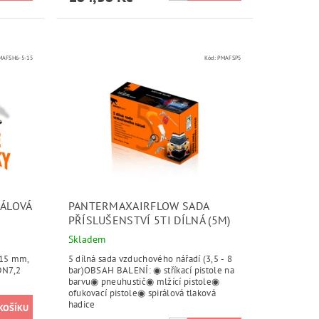
MAFSH6-5-15
Kód:
PMAFSP5
ÁLOVÁ
PANTERMAXAIRFLOW SADA
PŘÍSLUŠENSTVÍ 5TI DÍLNÁ (5M)
Skladem
 15 mm,
5 dílná sada vzduchového nářadí (3,5 - 8
DN7,2
bar)OBSAH BALENÍ: ◉ stříkací pistole na
barvu◉ pneuhustič◉ mlžící pistole◉
ofukovací pistole◉ spirálová tlaková
hadice