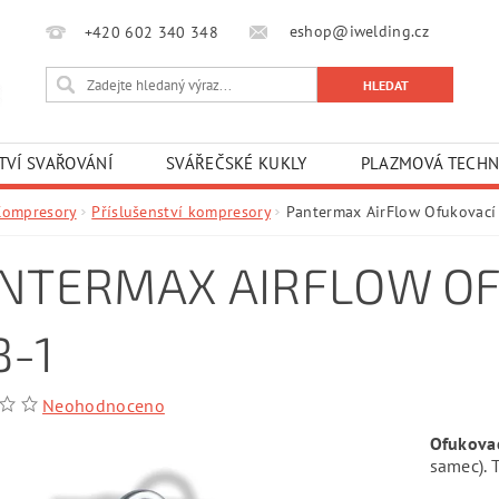
eshop@iwelding.cz
+420 602 340 348‎‎
TVÍ SVAŘOVÁNÍ
SVÁŘEČSKÉ KUKLY
PLAZMOVÁ TECHN
Kompresory
Příslušenství kompresory
Pantermax AirFlow Ofukovací 
NTERMAX AIRFLOW OF
B-1
Neohodnoceno
Ofukovac
samec). 