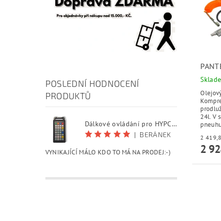
PANT
Sklad
POSLEDNÍ HODNOCENÍ
Olejov
PRODUKTŮ
Kompre
prodluž
24l. V 
Dálkové ovládání pro HYPCUT software
pneuhus
|
BERÁNEK
2 92
VYNIKAJÍCÍ MÁLO KDO TO MÁ NA PRODEJ:-)