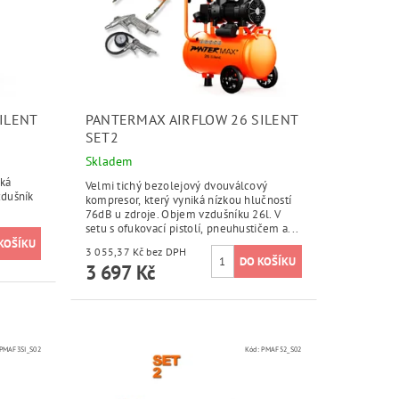
ILENT
PANTERMAX AIRFLOW 26 SILENT
SET2
Skladem
iká
Velmi tichý bezolejový dvouválcový
zdušník
kompresor, který vyniká nízkou hlučností
76dB u zdroje. Objem vzdušníku 26l. V
setu s ofukovací pistolí, pneuhustičem a...
3 055,37 Kč bez DPH
3 697 Kč
PMAF3SI_S02
Kód:
PMAF52_S02