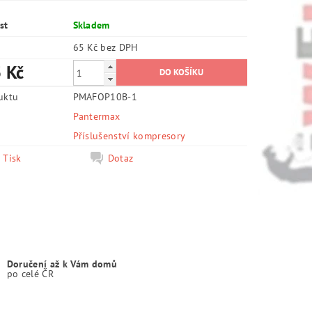
st
Skladem
65 Kč bez DPH
 Kč
uktu
PMAFOP10B-1
Pantermax
e
Příslušenství kompresory
Tisk
Dotaz
Doručení až k Vám domů
po celé ČR