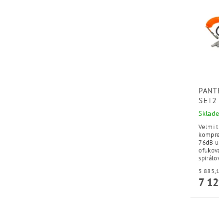
PANT
SET2
Sklad
Velmi t
kompres
76dB u 
ofukova
spirálo
7 12