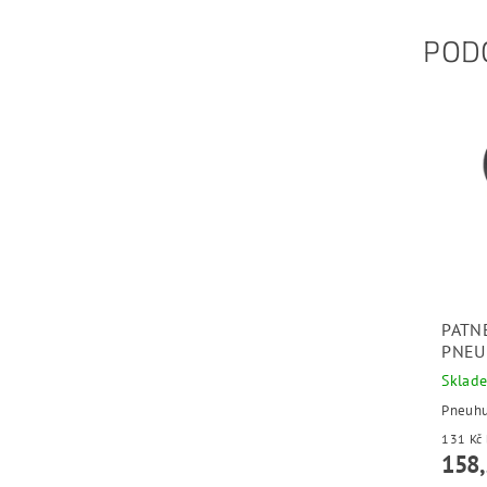
POD
PATN
PNEU
Sklad
Pneuhu
158,