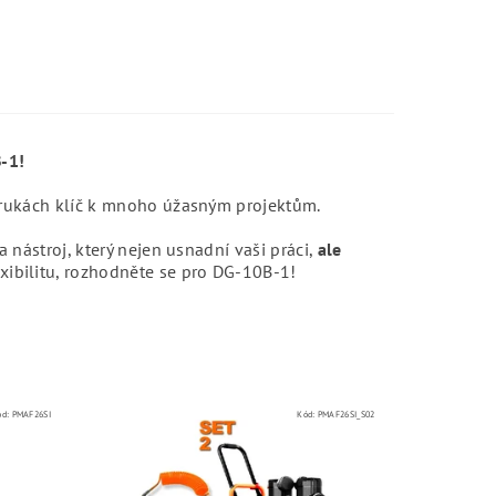
-1!
 rukách klíč k mnoho úžasným projektům.
 nástroj, který nejen usnadní vaši práci,
ale
exibilitu, rozhodněte se pro DG-10B-1!
ód:
PMAF26SI
Kód:
PMAF26SI_S02