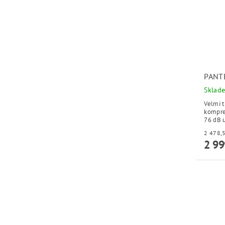
PANT
Sklad
Velmi 
kompres
76 dB u
2 99