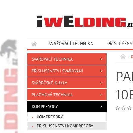
SVAŘOVACÍ TECHNIKA
PŘÍSLUŠENS
SLUŽBY A SERVIS
KONTAKTY
SVAŘOVACÍ TECHNIKA
PA
PŘÍSLUŠENSTVÍ SVAŘOVÁNÍ
SVÁŘEČSKÉ KUKLY
10
PLAZMOVÁ TECHNIKA
KOMPRESORY
KOMPRESORY
PŘÍSLUŠENSTVÍ KOMPRESORY