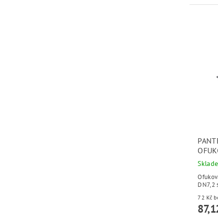
PANT
OFUK
Sklad
Ofukov
DN7,2 
72
87,1