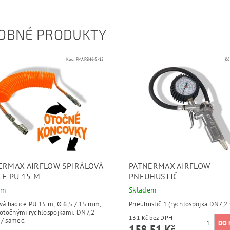
OBNÉ PRODUKTY
Kód:
PMAFSH6-5-15
Kó
ERMAX AIRFLOW SPIRÁLOVÁ
PATNERMAX AIRFLOW
CE PU 15 M
PNEUHUSTIČ
em
Skladem
ová hadice PU 15 m, Ø 6,5 / 15 mm,
Pneuhustič 1 (rychlospojka DN7,2
s otočnými rychlospojkami. DN7,2
131 Kč bez DPH
 / samec.
158,51 Kč