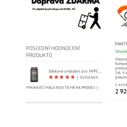
PANT
POSLEDNÍ HODNOCENÍ
Sklad
PRODUKTŮ
Olejov
Kompre
prodluž
Dálkové ovládání pro HYPCUT software
24l. V 
|
BERÁNEK
pneuhus
VYNIKAJÍCÍ MÁLO KDO TO MÁ NA PRODEJ:-)
2 92