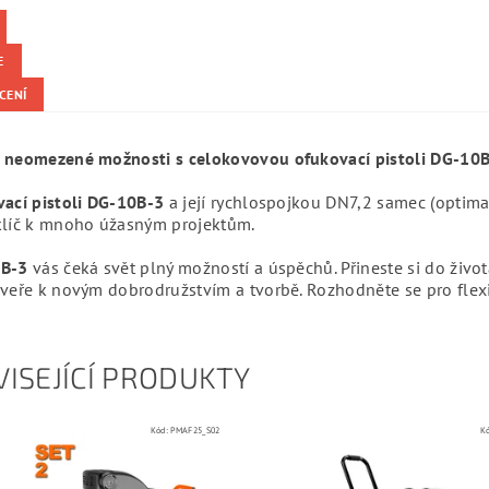
E
CENÍ
 neomezené možnosti s celokovovou ofukovací pistoli DG-10B-
vací pistoli DG-10B-3
a její rychlospojkou DN7,2 samec (optim
klíč k mnoho úžasným projektům.
B-3
vás čeká svět plný možností a úspěchů. Přineste si do života
veře k novým dobrodružstvím a tvorbě. Rozhodněte se pro flexi
ISEJÍCÍ PRODUKTY
Kód:
PMAF25_S02
K