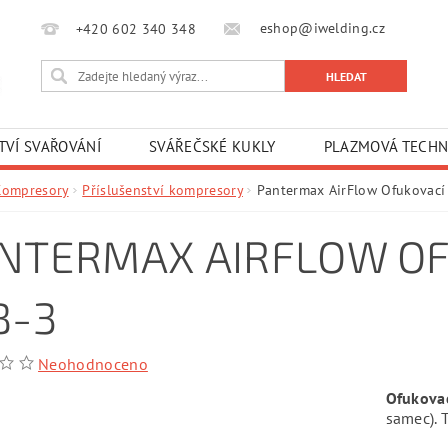
eshop@iwelding.cz
+420 602 340 348‎‎
TVÍ SVAŘOVÁNÍ
SVÁŘEČSKÉ KUKLY
PLAZMOVÁ TECHN
Kompresory
Příslušenství kompresory
Pantermax AirFlow Ofukovací 
NTERMAX AIRFLOW OF
B-3
Neohodnoceno
Ofukovac
samec). 