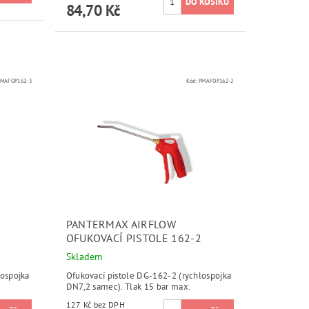
84,70 Kč
PMAFOP162-3
Kód:
PMAFOP162-2
PANTERMAX AIRFLOW
OFUKOVACÍ PISTOLE 162-2
Skladem
lospojka
Ofukovací pistole DG-162-2 (rychlospojka
DN7,2 samec). Tlak 15 bar max.
127 Kč bez DPH