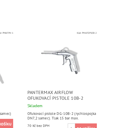
d:
PMAFPH-1
Kód:
PMAFOP10B-2
PANTERMAX AIRFLOW
OFUKOVACÍ PISTOLE 10B-2
Skladem
 samec)
Ofukovací pistole DG-10B-2 (rychlospojka
DN7,2 samec). Tlak 15 bar max.
70 Kč bez DPH