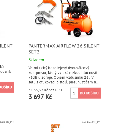
ILENT
PANTERMAX AIRFLOW 26 SILENT
SET2
Skladem
iká
Velmi tichý bezolejový dvouválcový
zdušník
kompresor, který vyniká nízkou hlučností
76dB u zdroje. Objem vzdušníku 26l. V
setu s ofukovací pistolí, pneuhustičem a...
3 055,37 Kč bez DPH
3 697 Kč
PMAF3SI_S02
Kód:
PMAF52_S02