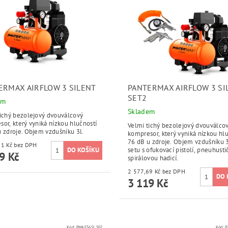
ERMAX AIRFLOW 3 SILENT
PANTERMAX AIRFLOW 3 SI
SET2
em
Skladem
tichý bezolejový dvouválcový
or, který vyniká nízkou hlučností
Velmi tichý bezolejový dvouválco
 zdroje. Objem vzdušníku 3l.
kompresor, který vyniká nízkou hl
76 dB u zdroje. Objem vzdušníku 3
2 478,51 Kč bez DPH
setu s ofukovací pistolí, pneuhust
9 Kč
spirálovou hadicí.
2 577,69 Kč bez DPH
3 119 Kč
Kód:
PMAF56SI_S02
Kód:
P