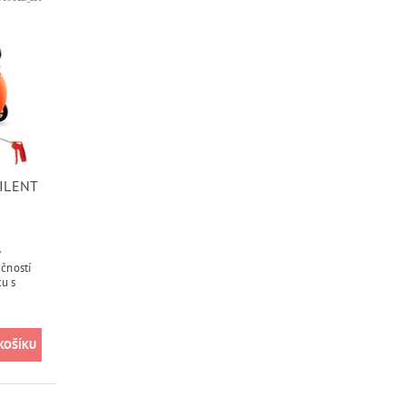
ILENT
ý
učností
tu s