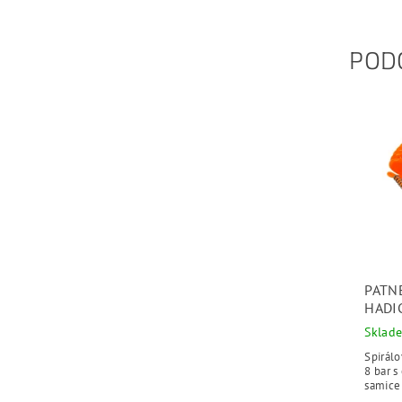
POD
PATN
HADI
Sklad
Spirál
8 bar 
samice