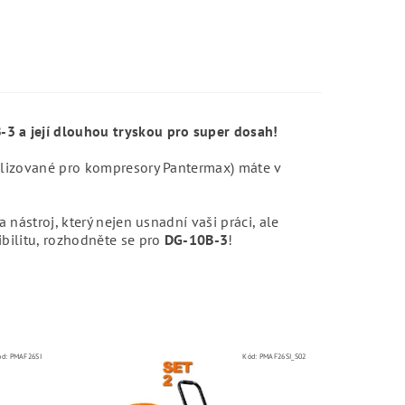
3 a její dlouhou tryskou pro super dosah!
alizované pro kompresory Pantermax) máte v
 nástroj, který nejen usnadní vaši práci, ale
bilitu, rozhodněte se pro
DG-10B-3
!
ód:
PMAF26SI
Kód:
PMAF26SI_S02