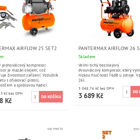
ERMAX AIRFLOW 25 SET2
PANTERMAX AIRFLOW 26 S
em
Skladem
ý jednoválcový kompresor.
Velmi tichý bezolejový
sor je mazán olejem, což
dvouválcový kompresor, který vyn
uje živostnost zařízení. Vzdušník
nízkou hlučností 76dB u zdroje. V
setu s ofukovací pistolí,
26l.
tičem a spirálovou hadicí.
3 048,76 Kč bez DPH
2 419,83 Kč bez DPH
3 689 Kč
8 Kč
Kód:
PMAF3SI
Kód: