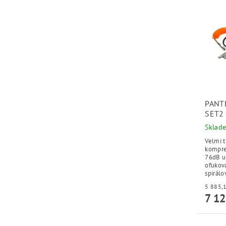
PANT
SET2
Sklad
Velmi t
kompres
76dB u 
ofukova
spirálo
7 12