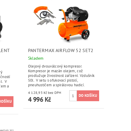
LENT
PANTERMAX AIRFLOW 52 SET2
Skladem
Olejový dvouválcový kompresor.
Kompresor je mazán olejem, což
vý
prodlužuje živostnost zařízení. Vzdušník
učností
50l. V setu s ofukovací pistolí,
l. V
pneuhustičem a spirálovou hadicí.
ičem a
4 128,93 Kč bez DPH
4 996 Kč
MAF56SI_S03