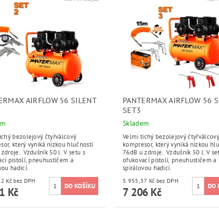
ERMAX AIRFLOW 56 SILENT
PANTERMAX AIRFLOW 56 S
SET3
em
Skladem
ichý bezolejový čtyřválcový
Velmi tichý bezolejový čtyřválcov
or, který vyniká nízkou hlučností
kompresor, který vyniká nízkou hl
zdroje. Vzdušník 50 l. V setu s
76dB u zdroje. Vzdušník 50 l. V se
cí pistolí, pneuhustičem a
ofukovací pistolí, pneuhustičem a
vou hadicí.
spirálovou hadicí.
5 885,12 Kč bez DPH
5 955,37 Kč bez DPH
1 Kč
7 206 Kč