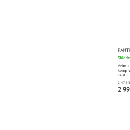
PANT
Sklad
Velmi 
kompres
76 dB u
2 99