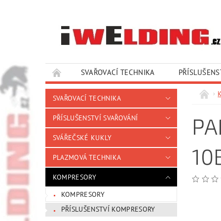
SVAŘOVACÍ TECHNIKA
PŘÍSLUŠENS
SLUŽBY A SERVIS
KONTAKTY
SVAŘOVACÍ TECHNIKA
PA
PŘÍSLUŠENSTVÍ SVAŘOVÁNÍ
SVÁŘEČSKÉ KUKLY
10
PLAZMOVÁ TECHNIKA
KOMPRESORY
KOMPRESORY
PŘÍSLUŠENSTVÍ KOMPRESORY