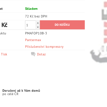
st
Skladem
72 Kč bez DPH
 Kč
uktu
PMAFOP10B-3
Pantermax
e
Příslušenství kompresory
Tisk
Dotaz
Doručení až k Vám domů
po celé ČR