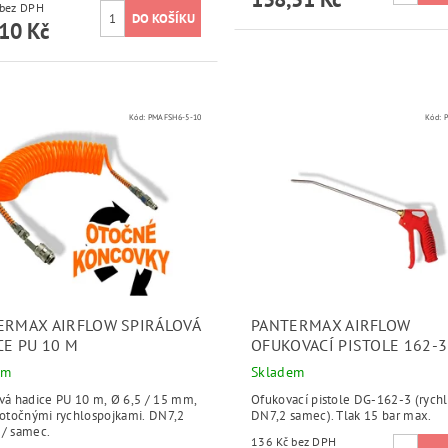
410 Kč bez DPH
10 Kč
Kód:
PMAFSH6-5-10
Kód:
ERMAX AIRFLOW SPIRÁLOVÁ
PANTERMAX AIRFLOW
CE PU 10 M
OFUKOVACÍ PISTOLE 162-3
em
Skladem
ová hadice PU 10 m, Ø 6,5 / 15 mm,
Ofukovací pistole DG-162-3 (rych
s otočnými rychlospojkami. DN7,2
DN7,2 samec). Tlak 15 bar max.
 / samec.
136 Kč bez DPH