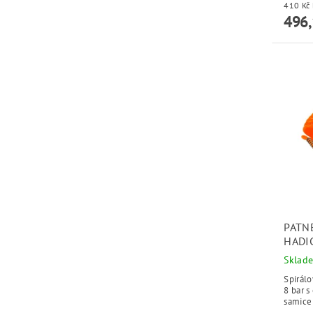
496,
PATN
HADI
Sklad
Spirál
8 bar 
samice