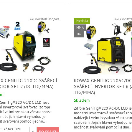
Kód:
KWXSTGT210DC_S02A
Kód:
KWXSTGT2
Novinka
MMA
TIG
X GENITIG 210DC SVÁŘECÍ
KOWAX GENITIG 220AC/DC
TOR SET 2 (DC TIG/MMA)
SVÁŘECÍ INVERTOR SET 6 (
TIG/MMA)
em
Skladem
 GeniTig®220 AC/DC LCD jsou
 invertorové svařovací zdroje
Zdroje GeniTig®220 AC/DC LCD js
ící velmi vysokou všestrannost
moderní invertorové svařovací zdr
ní. Jejich hlavní výhodou je
nabízející velmi vysokou všestrann
t svařování pomocí jedno...
svařování. Jejich hlavní výhodou je
možnost svařování pomocí jedno..
9 549,59 Kč bez DPH