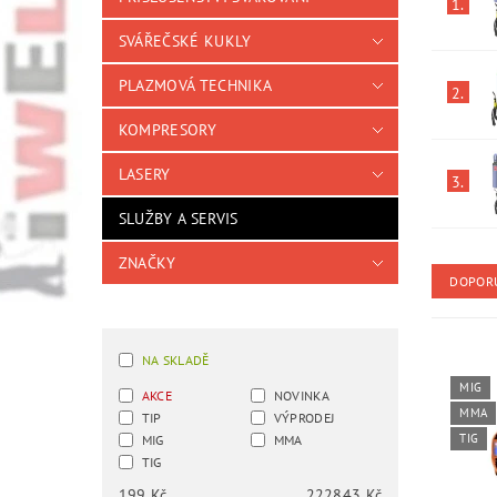
1.
SVÁŘEČSKÉ KUKLY
PLAZMOVÁ TECHNIKA
2.
KOMPRESORY
LASERY
3.
SLUŽBY A SERVIS
ZNAČKY
DOPOR
NA SKLADĚ
MIG
AKCE
NOVINKA
MMA
TIP
VÝPRODEJ
TIG
MIG
MMA
TIG
199
Kč
222843
Kč