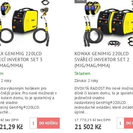
MMA
X GENIMIG 220LCD
KOWAX GENIMIG 220LCD
ECÍ INVERTOR SET 3
SVÁŘECÍ INVERTOR SET 2
/MAG/MMA)
(MIG/MAG/MMA)
em
Skladem
 2 roky
Záruka: 2 roky
extra výkonným hořákem pro
DVOJITÁ RADOST Pro nové možnos
čnější práce. Pro nové možnosti v
dílně či kolem domu, to je spolehl
i kolem domu, to je spolehlivý a
jedinečně snadno
čně snadno
nastavitelný GeniMig®220LCD.
itelný GeniMig®220LCD.
Jednoduché ovládání, které zvlád
uché...
úplně...
12 249 Kč bez DPH
17 770,25 Kč bez DPH
21,29 Kč
21 502 Kč