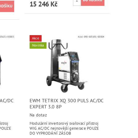
15 246 Kč
05631-00005
Kód:
090-005691-00004
Akce
Novinka
 AC/DC
EWM TETRIX XQ 300 PULS AC/DC
EXPERT 3.0 8P
Na dotaz
stroj
Modulární invertorový svařovací přístroj
 POUZE
WIG AC/DC nejnovější generace POUZE
DO VYPRODÁNÍ ZÁSOB