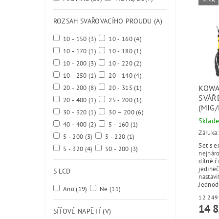
MMA
ROZSAH SVAŘOVACÍHO PROUDU (A)
10 - 150
(3)
10 - 160
(4)
10 - 170
(1)
10 - 180
(1)
10 - 200
(3)
10 - 220
(2)
10 - 250
(1)
20 - 140
(4)
KOWA
20 - 200
(8)
20 - 315
(1)
SVÁŘ
20 - 400
(1)
25 - 200
(1)
(MIG
30 - 320
(1)
30 – 200
(6)
Sklad
40 - 400
(2)
5 - 160
(1)
Záruka:
5 - 200
(3)
5 - 220
(1)
Set s 
5 - 320
(4)
50 - 200
(3)
nejnáro
dílně č
jedine
S LCD
nastav
Jednod
Ano
(19)
Ne
(11)
14 8
SÍŤOVÉ NAPĚTÍ (V)