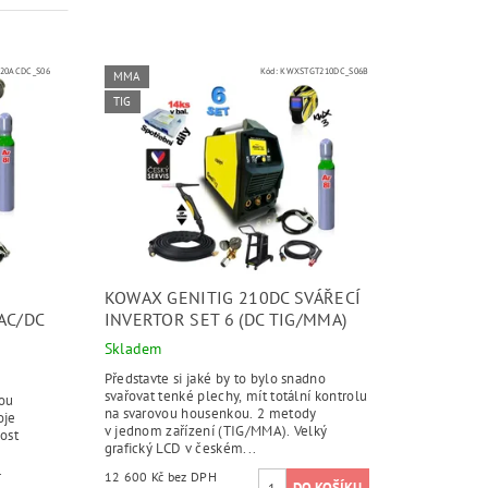
20ACDC_S06
Kód:
KWXSTGT210DC_S06B
MMA
TIG
KOWAX GENITIG 210DC SVÁŘECÍ
AC/DC
INVERTOR SET 6 (DC TIG/MMA)
Skladem
Představte si jaké by to bylo snadno
svařovat tenké plechy, mít totální kontrolu
ou
na svarovou housenkou. 2 metody
oje
v jednom zařízení (TIG/MMA). Velký
ost
grafický LCD v českém...
.
12 600 Kč bez DPH