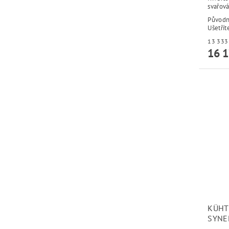
svařová
Původ
Ušetřít
16 1
KÜHT
SYNE