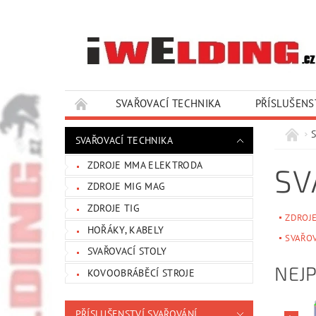
SVAŘOVACÍ TECHNIKA
PŘÍSLUŠENS
SLUŽBY A SERVIS
KONTAKTY
SVAŘOVACÍ TECHNIKA
ZDROJE MMA ELEKTRODA
SV
ZDROJE MIG MAG
ZDROJE TIG
ZDROJ
HOŘÁKY, KABELY
SVAŘOV
SVAŘOVACÍ STOLY
NEJ
KOVOOBRÁBĚCÍ STROJE
PŘÍSLUŠENSTVÍ SVAŘOVÁNÍ