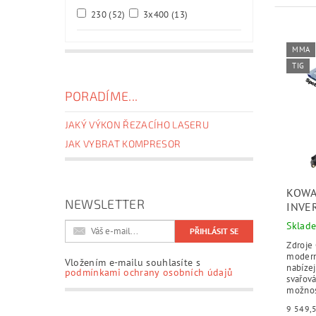
230
(52)
3x400
(13)
MMA
TIG
PORADÍME...
JAKÝ VÝKON ŘEZACÍHO LASERU
JAK VYBRAT KOMPRESOR
KOWA
NEWSLETTER
INVER
Sklad
Zdroje
moderní
Vložením e-mailu souhlasíte s
nabízej
podmínkami ochrany osobních údajů
svařová
možnos