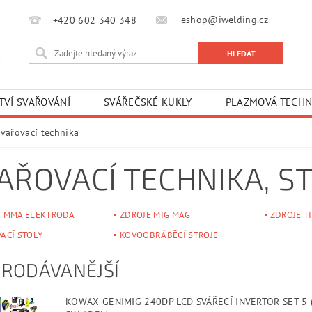
eshop@iwelding.cz
+420 602 340 348‎‎
TVÍ SVAŘOVÁNÍ
SVÁŘEČSKÉ KUKLY
PLAZMOVÁ TECHN
Svařovací technika
AŘOVACÍ TECHNIKA
, S
E MMA ELEKTRODA
ZDROJE MIG MAG
ZDROJE T
ACÍ STOLY
KOVOOBRÁBĚCÍ STROJE
PRODÁVANĚJŠÍ
KOWAX GENIMIG 240DP LCD SVÁŘECÍ INVERTOR SET 5