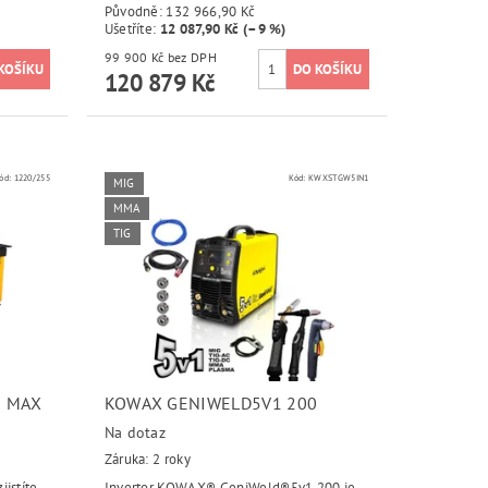
Původně:
132 966,90 Kč
Ušetříte
:
12 087,90 Kč (–9 %)
99 900 Kč bez DPH
120 879 Kč
ód:
1220/255
Kód:
KWXSTGW5IN1
MIG
MMA
TIG
O MAX
KOWAX GENIWELD5V1 200
Na dotaz
Záruka: 2 roky
jistíte,
Invertor KOWAX® GeniWeld®5v1 200 je