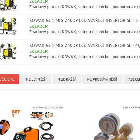
SKLADEM
Značkový produkt KOWAX, s plnou technickou podporou a exp
KOWAX GENIMIG 240DP LCD SVÁŘECÍ INVERTOR SET 6
SKLADEM
Značkový produkt KOWAX, s plnou technickou podporou a exp
KOWAX GENIMIG 240DP LCD SVÁŘECÍ INVERTOR SET 4
SKLADEM
Značkový produkt KOWAX, s plnou technickou podporou a exp
UČUJEME
NEJLEVNĚJŠÍ
NEJDRAŽŠÍ
NEJPRODÁVANĚJŠÍ
ABECE
Kód:
PMMIG210-3-LCD_S01
Kód:
KWXRVMI