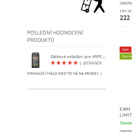
Ušetřít
222 
POSLEDNÍ HODNOCENÍ
PRODUKTŮ
Akce
Dálkové ovládání pro HYPCUT software
Novin
|
BERÁNEK
VYNIKAJÍCÍ MÁLO KDO TO MÁ NA PRODEJ:-)
EWM P
LIMI
Sklad
Inverto