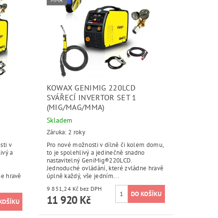
MMA
KOWAX GENIMIG 220LCD
SVÁŘECÍ INVERTOR SET 1
(MIG/MAG/MMA)
Skladem
Záruka: 2 roky
ti v
Pro nové možnosti v dílně či kolem domu,
ivý a
to je spolehlivý a jedinečně snadno
nastavitelný GeniMig®220LCD.
Jednoduché ovládání, které zvládne hravě
ne hravě
úplně každý, vše jedním...
9 851,24 Kč bez DPH
11 920 Kč