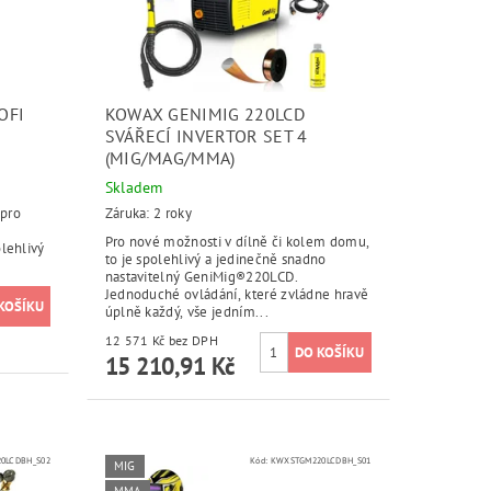
OFI
KOWAX GENIMIG 220LCD
SVÁŘECÍ INVERTOR SET 4
(MIG/MAG/MMA)
Skladem
 pro
Záruka: 2 roky
Pro nové možnosti v dílně či kolem domu,
olehlivý
to je spolehlivý a jedinečně snadno
nastavitelný GeniMig®220LCD.
Jednoduché ovládání, které zvládne hravě
úplně každý, vše jedním...
12 571 Kč bez DPH
15 210,91 Kč
0LCDBH_S02
Kód:
KWXSTGM220LCDBH_S01
MIG