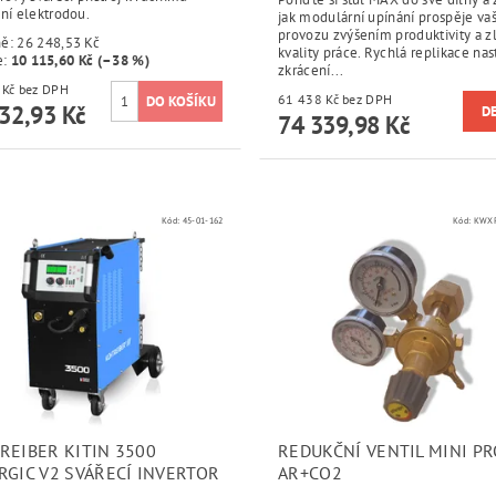
ní elektrodou.
jak modulární upínání prospěje v
provozu zvýšením produktivity a z
ně:
26 248,53 Kč
kvality práce. Rychlá replikace nas
e
:
10 115,60 Kč (–38 %)
zkrácení...
13 333 Kč bez DPH
61 438 Kč bez DPH
32,93 Kč
D
74 339,98 Kč
Kód:
45-01-162
Kód:
KWXR
REIBER KITIN 3500
REDUKČNÍ VENTIL MINI PR
RGIC V2 SVÁŘECÍ INVERTOR
AR+CO2