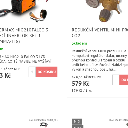
ERMAX MIG210FALCO 3
REDUKČNÍ VENTIL MINI PR
ECÍ INVERTOR SET 1
CO2
/MMA/TIG)
Skladem
em
Redukční ventil MINI profi CO2 je
kompaktní regulátor tlaku, určený
RMAX MIG210 FALCO 3 LCD –
přesnou kontrolu argonu a oxidu
KA, CO TĚ NABIJE, NE VYŠŤAVÍ
uhličitého při svařování. Nabízí sp
4 308,26 Kč bez DPH
výkon a snadnou obsluhu....
3 Kč
478,51 Kč bez DPH
579 Kč
579 Kč / 1 ks
Kód:
KWXSTGM220LCD_S03
Kód:
KWXSTGM22
MIG