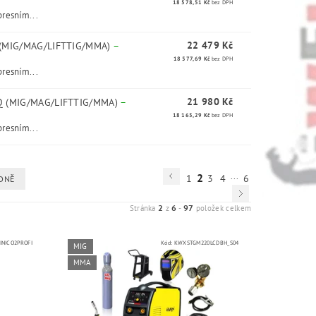
18 578,51 Kč
bez DPH
resním...
22 479 Kč
 (MIG/MAG/LIFTTIG/MMA)
–
18 577,69 Kč
bez DPH
resním...
21 980 Kč
Q (MIG/MAG/LIFTTIG/MMA)
–
18 165,29 Kč
bez DPH
resním...
...
2
1
3
4
6
DNĚ
2
6
97
Stránka
z
-
položek celkem
NICO2PROFI
Kód:
KWXSTGM220LCDBH_S04
MIG
MMA