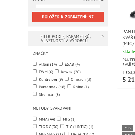
POLOŽEK K ZOBRAZENÍ:
97
PANT
FILTR PODLE PARAMETRŮ,
SVÁŘ
VLASTNOSTÍ A VÝROBCŮ
(MIG
Sklad
ZNAČKY
PANTE
Alfain
(14)
ESAB
(4)
SVÁŘEČ
EWM
(6)
Kowax
(26)
5 21
Kuhtreiber
(9)
Omicron
(3)
Pantermax
(18)
Rhino
(1)
Sherman
(5)
METODY SVAŘOVÁNÍ
MMA
(44)
MIG
(1)
TIG DC
(30)
TIG (LiftTIG)
(1)
MIG
MIG MAG
(21)
TIG AC/DC
(7)