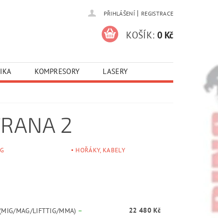
|
PŘIHLÁŠENÍ
REGISTRACE
KOŠÍK:
0 Kč
IKA
KOMPRESORY
LASERY
TRANA 2
IG
HOŘÁKY, KABELY
22 480 Kč
 (MIG/MAG/LIFTTIG/MMA)
–