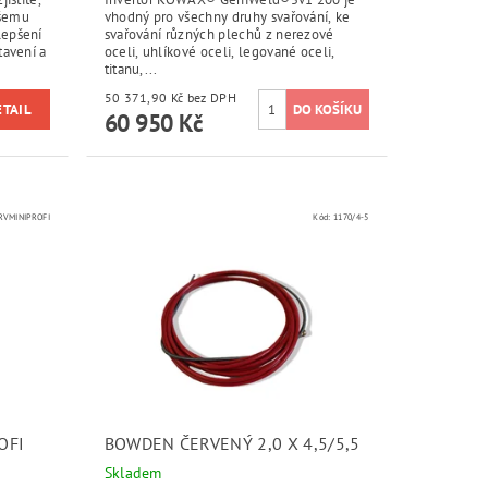
ašemu
vhodný pro všechny druhy svařování, ke
lepšení
svařování různých plechů z nerezové
tavení a
oceli, uhlíkové oceli, legované oceli,
titanu,...
50 371,90 Kč bez DPH
ETAIL
60 950 Kč
VMINIPROFI
Kód:
1170/4-5
OFI
BOWDEN ČERVENÝ 2,0 X 4,5/5,5
Skladem