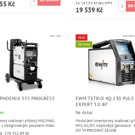
55 Kč
16 147,93 Kč bez DPH
19 539 Kč
Kód:
1316
Kód:
090-0
Akce
Novinka
PHOENIX 355 PROGRESS
EWM TETRIX XQ 230 PULS
EXPERT 3.0 8P
em
Na dotaz
rový svařovací přístroj MIG/MAG,
Modulární invertorový svařovací pří
, s integrovaným posuvem drátu
WIG AC/DC nejnovější generace
DO VYPRODÁNÍ ZÁSOB
ně:
278 552,89 Kč