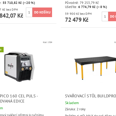
e
:
55 710,82 Kč (–20 %)
Původně:
79 253,79 Kč
Ušetříte
:
6 774,79 Kč (–8 %)
184 167 Kč bez DPH
59 900 Kč bez DPH
842,07 Kč
72 479 Kč
Kód:
1304
K
ka
ICO 160 CEL PULS -
SVAŘOVACÍ STŮL BUILDPR
TOVANÁ EDICE
Skladem
em
Záruka: 2 roky
rový svářecí přístroj k ručnímu
Pořiďte si stůl MAX do své dílny a z