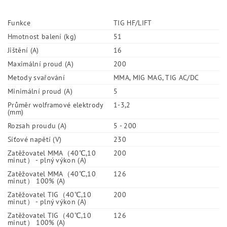
Funkce
TIG HF/LIFT
Hmotnost balení (kg)
51
Jištění (A)
16
Maximální proud (A)
200
Metody svařování
MMA, MIG MAG, TIG AC/DC
Minimální proud (A)
5
Průměr wolframové elektrody
1-3,2
(mm)
Rozsah proudu (A)
5 - 200
Síťové napětí (V)
230
Zatěžovatel MMA（40℃,10
200
minut） - plný výkon (A)
Zatěžovatel MMA（40℃,10
126
minut） 100% (A)
Zatěžovatel TIG（40℃,10
200
minut） - plný výkon (A)
Zatěžovatel TIG（40℃,10
126
minut） 100% (A)