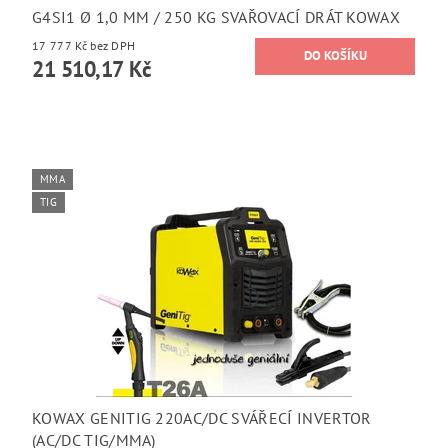
G4SI1 Ø 1,0 MM / 250 KG SVAŘOVACÍ DRÁT KOWAX
17 777 Kč bez DPH
21 510,17 Kč
MMA
TIG
KOWAX GENITIG 220AC/DC SVÁŘECÍ INVERTOR
(AC/DC TIG/MMA)