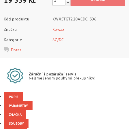
19 539 Kč
Kód produktu
KWXSTGT220ACDC_S06
Značka
Kowax
Kategorie
AC/DC
Dotaz
Záruční i pozáruční servis
Nejsme jenom pouhými překupníky!
POPIS
PARAMETRY
ZNAČKA
SOUBORY