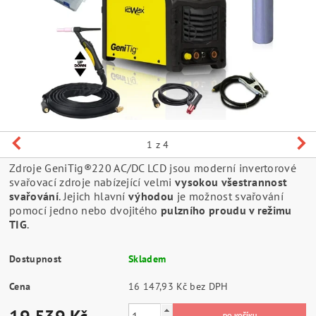
1
z 4
Zdroje GeniTig®220 AC/DC LCD jsou moderní invertorové
svařovací zdroje nabízející velmi
vysokou všestrannost
svařování
. Jejich hlavní
výhodou
je možnost svařování
pomocí jedno nebo dvojitého
pulzního proudu v režimu
TIG
.
Dostupnost
Skladem
Cena
16 147,93 Kč bez DPH