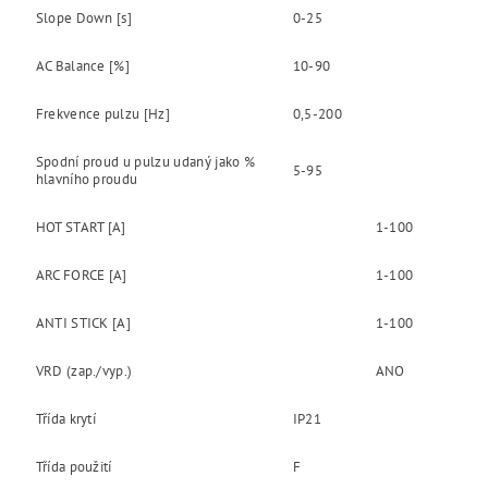
Slope Down [s]
0-25
AC Balance [%]
10-90
Frekvence pulzu [Hz]
0,5-200
Spodní proud u pulzu udaný jako %
5-95
hlavního proudu
HOT START [A]
1-100
ARC FORCE [A]
1-100
ANTI STICK [A]
1-100
VRD (zap./vyp.)
ANO
Třída krytí
IP21
Třída použití
F