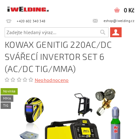
0 Kč
eshop@iwelding.cz
+420 602 340 348‎‎
KOWAX GENITIG 220AC/DC
SVÁŘECÍ INVERTOR SET 6
(AC/DC TIG/MMA)
Neohodnoceno
Novinka
MMA
TIG