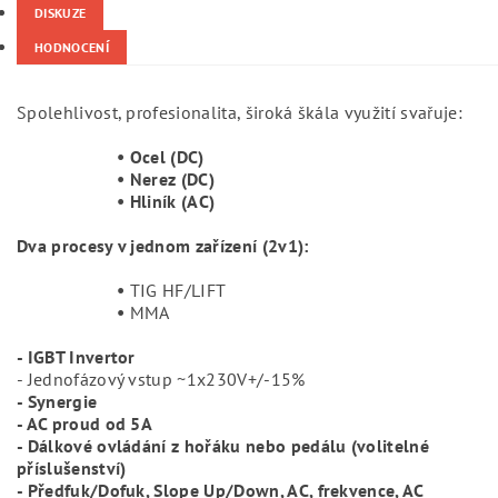
DISKUZE
HODNOCENÍ
Spolehlivost, profesionalita, široká škála využití svařuje:
• Ocel (DC)
• Nerez (DC)
• Hliník (AC)
Dva procesy v jednom zařízení (2v1):
•
TIG HF/LIFT
•
MMA
- IGBT Invertor
- Jednofázový vstup ~1x230V+/-15%
- Synergie
- AC proud od 5A
- Dálkové ovládání z hořáku nebo pedálu (volitelné
příslušenství)
- Předfuk/Dofuk, Slope Up/Down, AC, frekvence, AC