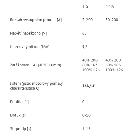
TIG
MMA
Rozsah výstupního proudu [A]
5-200
30-200
Napětí naprázdno [V]
65
Jmenovitý příkon [kVA]
9,6
40% 200
40% 200
Zatěžovatel [A] (40℃ 10min)
60% 163
60% 163
100% 126
100% 126
Jištění (jistič motorový pomalý,
16A/1f
charakteristika C)
Předfuk [s]
0-1
Dofuk [s]
0-10
Slope Up [s]
1-15