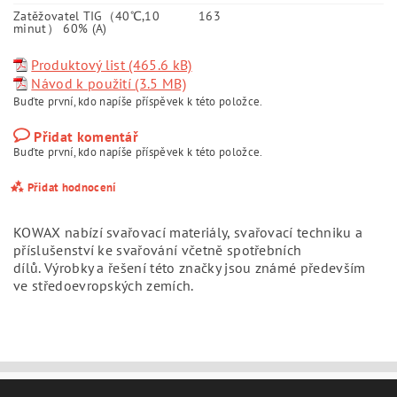
Zatěžovatel TIG（40℃,10
163
minut） 60% (A)
Produktový list (465.6 kB)
Návod k použití (3.5 MB)
Buďte první, kdo napíše příspěvek k této položce.
Přidat komentář
Buďte první, kdo napíše příspěvek k této položce.
Přidat hodnocení
KOWAX nabízí svařovací materiály, svařovací techniku a
příslušenství ke svařování včetně spotřebních
dílů.
Výrobky a řešení této značky jsou známé především
ve středoevropských zemích.