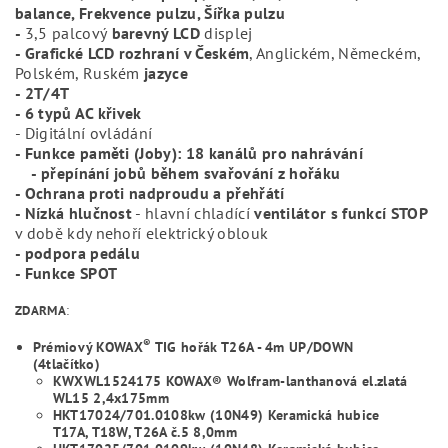
balance, Frekvence pulzu, Šířka pulzu
-
3,5 palcový
barevný LCD
displej
- Grafické LCD rozhraní v Českém
, Anglickém, Německém,
Polském, Ruském
jazyce
- 2T/4T
- 6 typů AC křivek
- Digitální ovládání
- Funkce paměti (Joby): 18 kanálů pro nahrávání
- přepínání jobů během svařování z hořáku
- Ochrana proti nadproudu a přehřátí
- Nízká hlučnost
- hlavní chladící
ventilátor s funkcí STOP
v době kdy nehoří elektrický oblouk
- podpora pedálu
- Funkce SPOT
ZDARMA
:
®
Prémiový KOWAX
TIG hořák T26A - 4m UP/DOWN
(4tlačítko)
KWXWL1524175 KOWAX® Wolfram-lanthanová el.zlatá
WL15 2,4x175mm
HKT17024/701.0108kw (10N49) Keramická hubice
T17A, T18W, T26A č.5 8,0mm