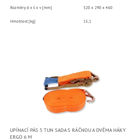
Rozměry d x š x v [mm]
520 x 290 x 460
Hmotnost [kg]
15,1
UPÍNACÍ PÁS 5 TUN SADA S RÁČNOU A DVĚMA HÁKY
ERGO 6 M