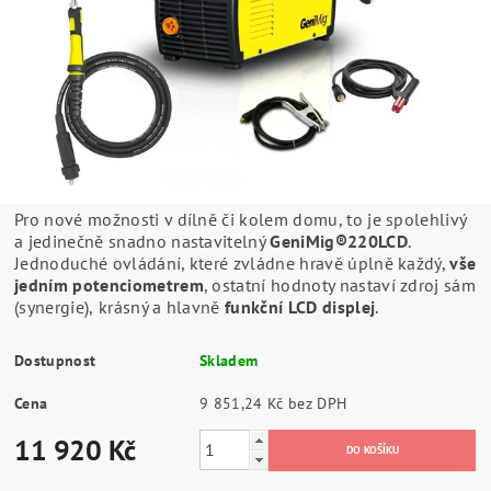
Pro nové možnosti v dílně či kolem domu, to je spolehlivý
a jedinečně snadno nastavitelný
GeniMig®220LCD
.
Jednoduché ovládání, které zvládne hravě úplně každý,
vše
jedním potenciometrem
, ostatní hodnoty nastaví zdroj sám
(synergie),
krásný a hlavně
funkční LCD displej
.
Dostupnost
Skladem
Cena
9 851,24 Kč bez DPH
11 920 Kč