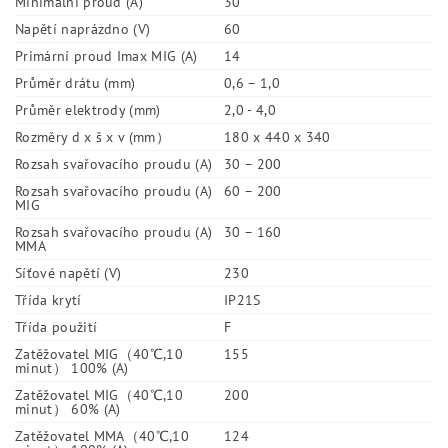
Minimální proud (A)
30
Napětí naprázdno (V)
60
Primární proud Imax MIG (A)
14
Průměr drátu (mm)
0,6 – 1,0
Průměr elektrody (mm)
2,0 - 4,0
Rozměry d x š x v (mm）
180 x 440 x 340
Rozsah svařovacího proudu (A)
30 – 200
Rozsah svařovacího proudu (A)
60 – 200
MIG
Rozsah svařovacího proudu (A)
30 – 160
MMA
Síťové napětí (V)
230
Třída krytí
IP21S
Třída použití
F
Zatěžovatel MIG（40℃,10
155
minut） 100% (A)
Zatěžovatel MIG（40℃,10
200
minut） 60% (A)
Zatěžovatel MMA（40℃,10
124