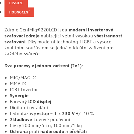
DISKUZE
HODNOCENÍ
Zdroje GeniMig®220LCD jsou
moderní invertorové
svařovací zdroje
nabízející velmi vysokou
všestrannost
svařování
. Díky moderní technologii IGBT a vysoce
kvalitním součástem se jedná o ideální zařízení pro
každého svářeče.
Dva procesy v jednom zařízení (2v1):
MIG/MAG DC
MMA DC
IGBT Invertor
Synergie
Barevný
LCD displej
Digitální ovládání
Jednofázový
vstup
~ 1 x
230 V
+/- 10 %
2kladkové
kovové podávání
Cívky 200 mm/5 kg, 100 mm/1 kg
Ochrana
proti
nadproudu
a
přehřátí