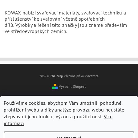
KOWAX nabízí svařovací materiály, svařovací techniku a
příslušenství ke svařování včetně spotřebních
dílů.
Výrobky a řešení této značky jsou známé především
ve středoevropských zemích.
2026 ©
iWelding
, všechna práva vyhrazena
Vytvořil Shoptet
Vložením hodnocení souhlasíte s
podmínkami ochrany
osobních údajů
Používáme cookies, abychom Vám umožnili pohodlné
prohlížení webu a díky analýze provozu webu neustále
zlepšovali jeho funkce, výkon a použitelnost.
Více
informací