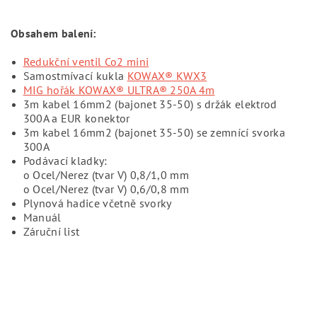
Obsahem balení:
Redukční ventil Co2 mini
Samostmívací kukla
KOWAX® KWX3
MIG hořák KOWAX® ULTRA® 250A 4m
3m kabel 16mm2 (bajonet 35-50) s držák elektrod
300A a EUR konektor
3m kabel 16mm2 (bajonet 35-50) se zemnící svorka
300A
Podávací kladky:
o Ocel/Nerez (tvar V) 0,8/1,0 mm
o Ocel/Nerez (tvar V) 0,6/0,8 mm
Plynová hadice včetně svorky
Manuál
Záruční list