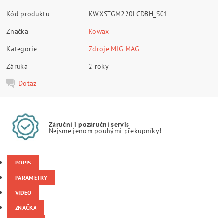
Kód produktu
KWXSTGM220LCDBH_S01
Značka
Kowax
Kategorie
Zdroje MIG MAG
Záruka
2 roky
Dotaz
Záruční i pozáruční servis
Nejsme jenom pouhými překupníky!
POPIS
PARAMETRY
VIDEO
ZNAČKA