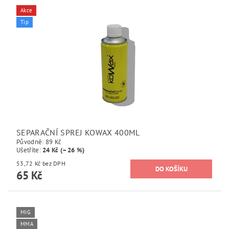
Akce
Tip
SEPARAČNÍ SPREJ KOWAX 400ML
Původně:
89 Kč
Ušetříte
:
24 Kč (–26 %)
53,72 Kč bez DPH
65 Kč
MIG
MMA