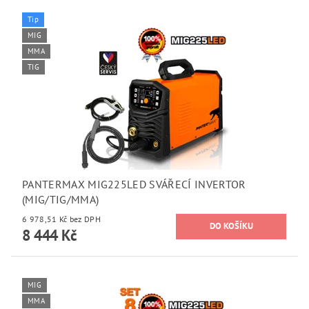
Tip
MIG
MMA
TIG
PANTERMAX MIG225LED SVÁŘECÍ INVERTOR
(MIG/TIG/MMA)
6 978,51 Kč bez DPH
8 444 Kč
MIG
MMA