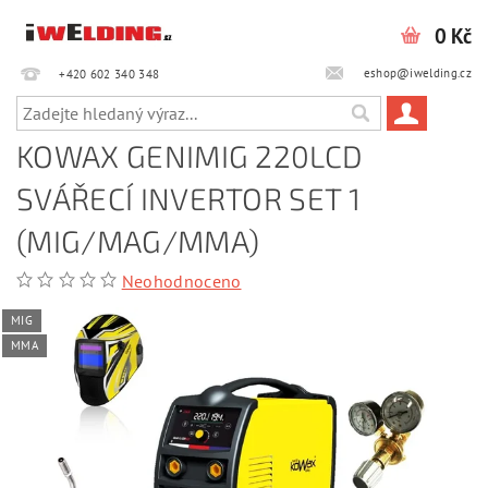
0 Kč
eshop@iwelding.cz
+420 602 340 348‎‎
KOWAX GENIMIG 220LCD
SVÁŘECÍ INVERTOR SET 1
(MIG/MAG/MMA)
Neohodnoceno
MIG
MMA