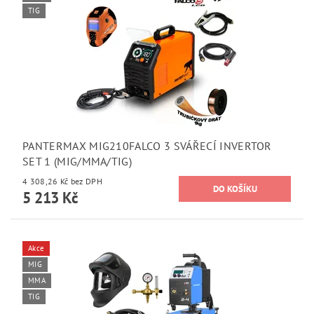
TIG
PANTERMAX MIG210FALCO 3 SVÁŘECÍ INVERTOR
SET 1 (MIG/MMA/TIG)
4 308,26 Kč bez DPH
5 213 Kč
Akce
MIG
MMA
TIG