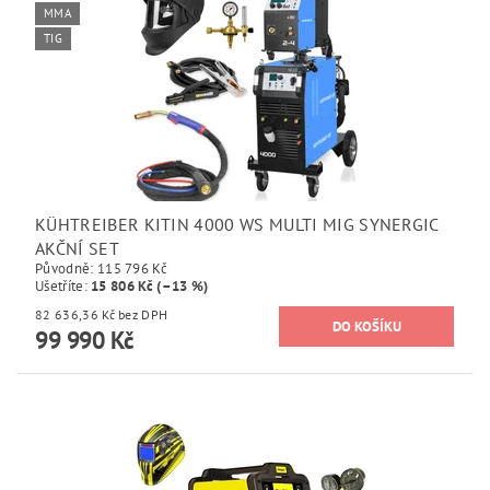
MMA
TIG
KÜHTREIBER KITIN 4000 WS MULTI MIG SYNERGIC
AKČNÍ SET
Původně:
115 796 Kč
Ušetříte
:
15 806 Kč (–13 %)
82 636,36 Kč bez DPH
99 990 Kč