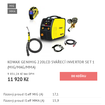
MIG
MMA
KOWAX GENIMIG 220LCD SVÁŘECÍ INVERTOR SET 1
(MIG/MAG/MMA)
9 851,24 Kč bez DPH
11 920 Kč
Fázový proud I1eff MIG (A)
17,1
Fázový proud I1eff MMA (A)
15,9