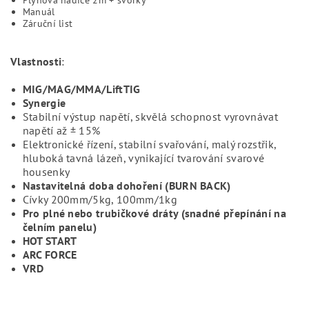
Plynová hadice 2m + svorky
Manuál
Záruční list
Vlastnosti
:
MIG/MAG/MMA/LiftTIG
Synergie
Stabilní výstup napětí, skvělá schopnost vyrovnávat
napětí až ± 15%
Elektronické řízení, stabilní svařování, malý rozstřik,
hluboká tavná lázeň, vynikající tvarování svarové
housenky
Nastavitelná doba dohoření (BURN BACK)
Cívky 200mm/5kg, 100mm/1kg
Pro plné nebo trubičkové dráty (snadné přepínání na
čelním panelu)
HOT START
ARC FORCE
VRD