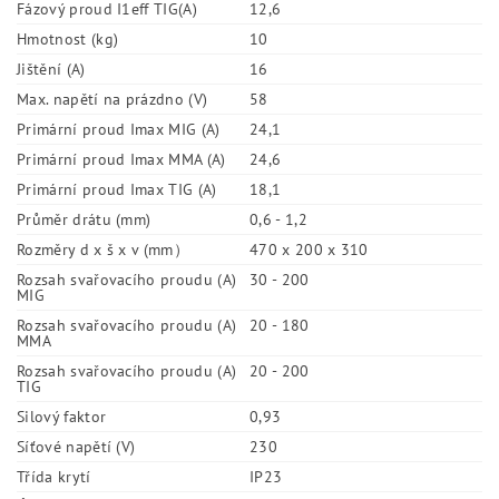
Fázový proud I1eff TIG(A)
12,6
Hmotnost (kg)
10
Jištění (A)
16
Max. napětí na prázdno (V)
58
Primární proud Imax MIG (A)
24,1
Primární proud Imax MMA (A)
24,6
Primární proud Imax TIG (A)
18,1
Průměr drátu (mm)
0,6 - 1,2
Rozměry d x š x v (mm）
470 x 200 x 310
Rozsah svařovacího proudu (A)
30 - 200
MIG
Rozsah svařovacího proudu (A)
20 - 180
MMA
Rozsah svařovacího proudu (A)
20 - 200
TIG
Silový faktor
0,93
Síťové napětí (V)
230
Třída krytí
IP23