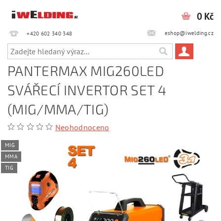
0 Kč
eshop@iwelding.cz
+420 602 340 348‎‎
PANTERMAX MIG260LED
SVÁŘECÍ INVERTOR SET 4
(MIG/MMA/TIG)
Neohodnoceno
MIG
MMA
TIG