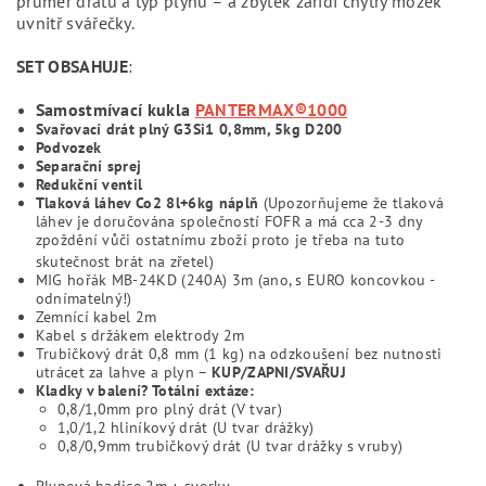
průměr drátu a typ plynu – a zbytek zařídí chytrý mozek
uvnitř svářečky.
SET OBSAHUJE
:
Samostmívací kukla
PANTERMAX®1000
Svařovací drát plný G3Si1 0,8mm, 5kg D200
Podvozek
Separační sprej
Redukční ventil
Tlaková láhev Co2 8l+6kg náplň
(
Upozorňujeme že tlaková
láhev je doručována společností FOFR a má cca 2-3 dny
zpoždění vůči ostatnímu zboží proto je třeba na tuto
skutečnost brát na zřetel)
MIG hořák MB-24KD (240A) 3m (ano, s EURO koncovkou -
odnímatelný!)
Zemnící kabel 2m
Kabel s držákem elektrody 2m
Trubičkový drát 0,8 mm (1 kg) na odzkoušení bez nutnosti
utrácet za lahve a plyn –
KUP/ZAPNI/SVAŘUJ
Kladky v balení?
Totální extáze
:
0,8/1,0mm pro plný drát (V tvar)
1,0/1,2 hliníkový drát (U tvar drážky)
0,8/0,9mm trubičkový drát (U tvar drážky s vruby)