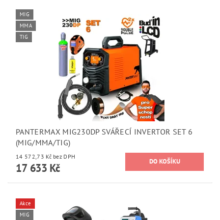
MIG
MMA
TIG
PANTERMAX MIG230DP SVÁŘECÍ INVERTOR SET 6
(MIG/MMA/TIG)
14 572,73 Kč bez DPH
17 633 Kč
Akce
MIG