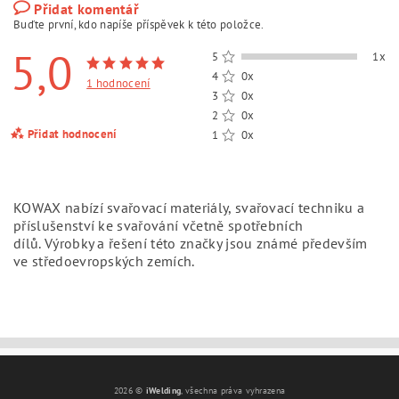
Přidat komentář
Buďte první, kdo napíše příspěvek k této položce.
5,0
5
1x
4
0x
1 hodnocení
3
0x
2
0x
Přidat hodnocení
1
0x
KOWAX nabízí svařovací materiály, svařovací techniku a
příslušenství ke svařování včetně spotřebních
dílů.
Výrobky a řešení této značky jsou známé především
ve středoevropských zemích.
2026 ©
iWelding
, všechna práva vyhrazena