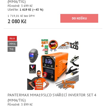
(MMA/TIG)
Původně:
3 699 Kč
Ušetříte
:
1 619 Kč (–43 %)
1 719,01 Kč bez DPH
2 080 Kč
Akce
MMA
TIG
PANTERMAX MMA195LCD SVÁŘECÍ INVERTOR SET 4
(MMA/TIG)
Původně:
3 899 Kč