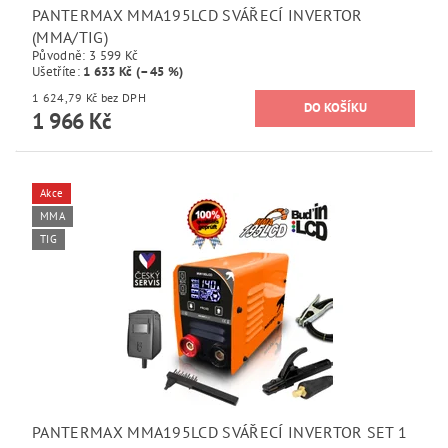
PANTERMAX MMA195LCD SVÁŘECÍ INVERTOR
(MMA/TIG)
Původně:
3 599 Kč
Ušetříte
:
1 633 Kč (–45 %)
1 624,79 Kč bez DPH
1 966 Kč
Akce
MMA
TIG
PANTERMAX MMA195LCD SVÁŘECÍ INVERTOR SET 1