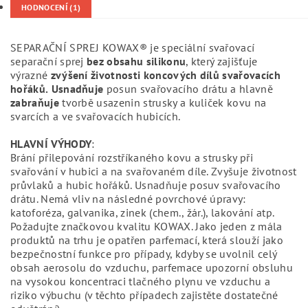
HODNOCENÍ (1)
SEPARAČNÍ SPREJ KOWAX® je speciální svařovací
separační sprej
bez obsahu silikonu
, který zajišťuje
výrazné
zvýšení životnosti koncových dílů svařovacích
hořáků.
Usnadňuje
posun svařovacího drátu a hlavně
zabraňuje
tvorbě usazenin strusky a kuliček kovu na
svarcích a ve svařovacích hubicích.
HLAVNÍ VÝHODY
:
Brání přilepování rozstříkaného kovu a strusky při
svařování v hubici a na svařovaném díle. Zvyšuje životnost
průvlaků a hubic hořáků. Usnadňuje posuv svařovacího
drátu. Nemá vliv na následné povrchové úpravy:
katoforéza, galvanika, zinek (chem., žár.), lakování atp.
Požadujte značkovou kvalitu KOWAX. Jako jeden z mála
produktů na trhu je opatřen parfemací, která slouží jako
bezpečnostní funkce pro případy, kdyby se uvolnil celý
obsah aerosolu do vzduchu, parfemace upozorní obsluhu
na vysokou koncentraci tlačného plynu ve vzduchu a
riziko výbuchu (v těchto případech zajistěte dostatečné