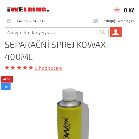
0 Kč
eshop@iwelding.cz
+420 602 340 348‎‎
SEPARAČNÍ SPREJ KOWAX
400ML
1 hodnocení
Akce
Tip