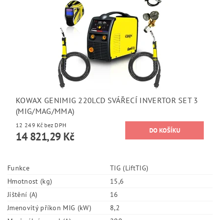
KOWAX GENIMIG 220LCD SVÁŘECÍ INVERTOR SET 3
(MIG/MAG/MMA)
12 249 Kč bez DPH
14 821,29 Kč
Funkce
TIG (LiftTIG)
Hmotnost (kg)
15,6
Jištění (A)
16
Jmenovitý příkon MIG (kW)
8,2