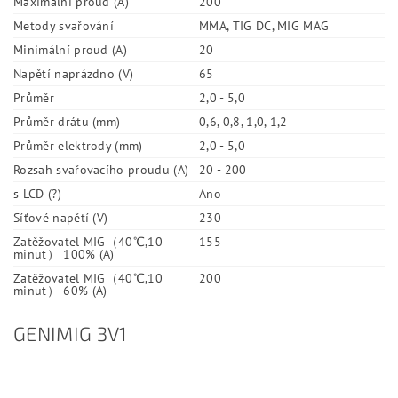
Maximální proud (A)
200
Metody svařování
MMA, TIG DC, MIG MAG
Minimální proud (A)
20
Napětí naprázdno (V)
65
Průměr
2,0 - 5,0
Průměr drátu (mm)
0,6, 0,8, 1,0, 1,2
Průměr elektrody (mm)
2,0 - 5,0
Rozsah svařovacího proudu (A)
20 - 200
s LCD (?)
Ano
Síťové napětí (V)
230
Zatěžovatel MIG（40℃,10
155
minut） 100% (A)
Zatěžovatel MIG（40℃,10
200
minut） 60% (A)
GENIMIG 3V1