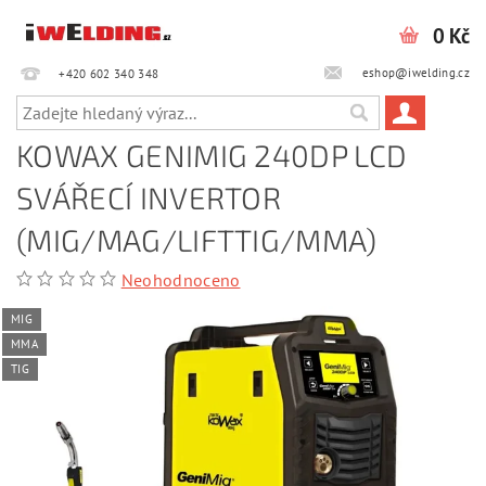
0 Kč
eshop@iwelding.cz
+420 602 340 348‎‎
KOWAX GENIMIG 240DP LCD
SVÁŘECÍ INVERTOR
(MIG/MAG/LIFTTIG/MMA)
Neohodnoceno
MIG
MMA
TIG