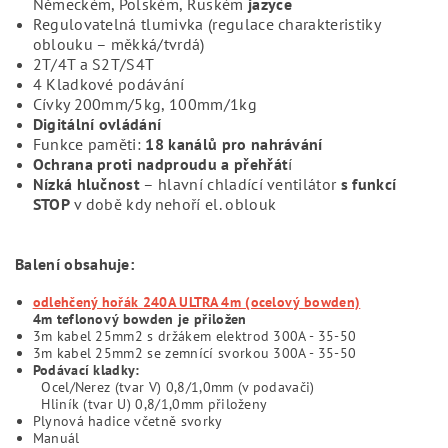
Německém, Polském, Ruském
jazyce
Regulovatelná tlumivka (regulace charakteristiky
oblouku – měkká/tvrdá)
2T/4T a S2T/S4T
4 Kladkové podávání
Cívky 200mm/5kg, 100mm/1kg
Digitální ovládání
Funkce paměti:
18 kanálů pro nahrávání
Ochrana
proti nadproudu a přehřát
í
Nízká hlučnost
– hlavní chladící ventilátor
s funkcí
STOP
v době kdy nehoří el. oblouk
Balení obsahuje:
odlehčený hořák 240A ULTRA 4m (ocelový bowden)
4m teflonový bowden je přiložen
3m kabel 25mm2 s držákem elektrod 300A - 35-50
3m kabel 25mm2 se zemnící svorkou 300A - 35-50
Podávací kladky:
Ocel/Nerez (tvar V) 0,8/1,0mm (v podavači)
Hliník (tvar U) 0,8/1,0mm přiloženy
Plynová hadice včetně svorky
Manuál