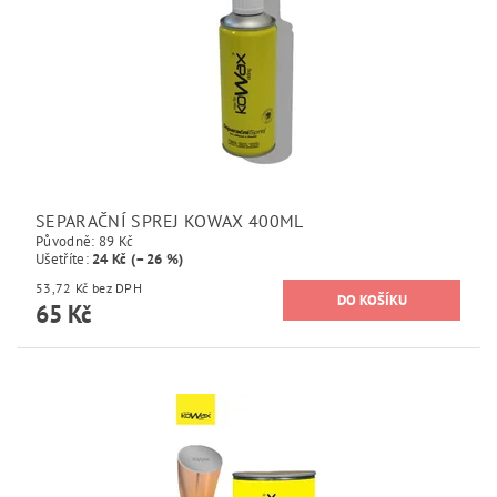
SEPARAČNÍ SPREJ KOWAX 400ML
Původně:
89 Kč
Ušetříte
:
24 Kč (–26 %)
53,72 Kč bez DPH
65 Kč