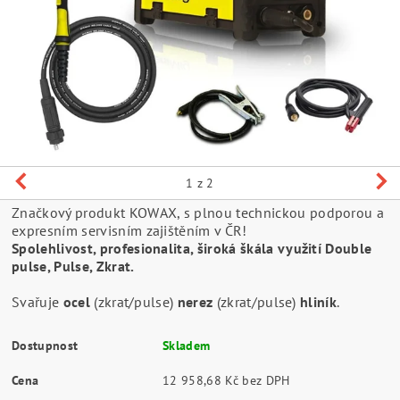
1
z 2
Značkový produkt KOWAX, s plnou technickou podporou a
expresním servisním zajištěním v ČR!
Spolehlivost, profesionalita, široká škála využití Double
pulse, Pulse, Zkrat.
Svařuje
ocel
(zkrat/pulse)
nerez
(zkrat/pulse)
hliník
.
Dostupnost
Skladem
Cena
12 958,68 Kč bez DPH