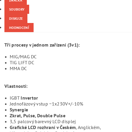
ZNAČKA
SOUBORY
DISKUZE
HODNOCENÍ
Tři procesy v jednom zařízení (3v1):
MIG/MAG DC
TIG LIFT DC
MMA DC
Vlastnosti:
IGBT
Invertor
Jednofázový vstup ~1x230V+/-10%
Synergie
Zkrat, Pulse, Double Pulse
3,5 palcový barevný LCD displej
Grafické LCD rozhraní v Českém
, Anglickém,