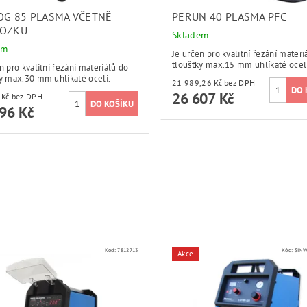
OG 85 PLASMA VČETNĚ
PERUN 40 PLASMA PFC
OZKU
Skladem
em
Je určen pro kvalitní řezání materi
tloušťky max.15 mm uhlíkaté oceli
n pro kvalitní řezání materiálů do
ky max.30 mm uhlíkaté oceli.
21 989,26 Kč bez DPH
26 607 Kč
67 600 Kč bez DPH
96 Kč
Kód:
7812713
Kód:
SIN
Akce