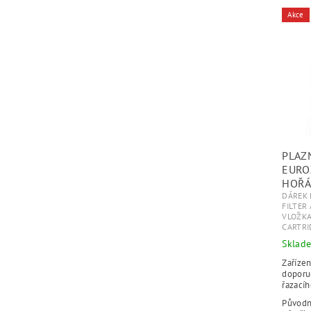
Akce
PLAZ
EURO
HOŘÁ
DÁREK 
FILTER
VLOŽKA 
CARTRI
Sklad
Zařízen
doporu
řazacíh
Původ