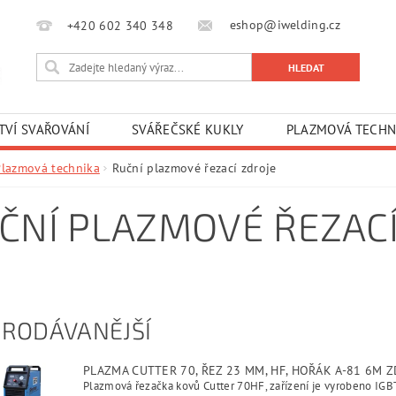
eshop@iwelding.cz
+420 602 340 348‎‎
TVÍ SVAŘOVÁNÍ
SVÁŘEČSKÉ KUKLY
PLAZMOVÁ TECHN
Plazmová technika
Ruční plazmové řezací zdroje
ČNÍ PLAZMOVÉ ŘEZACÍ
PRODÁVANĚJŠÍ
PLAZMA CUTTER 70, ŘEZ 23 MM, HF, HOŘÁK A-81 6M
Plazmová řezačka kovů Cutter 70HF, zařízení je vyrobeno IGBT