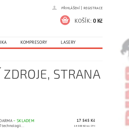
|
PŘIHLÁŠENÍ
REGISTRACE
KOŠÍK:
0 Kč
IKA
KOMPRESORY
LASERY
 ZDROJE
, STRANA
17 545 Kč
 ZDARMA
–
SKLADEM
 technologii...
14 500 Kč
bez DPH