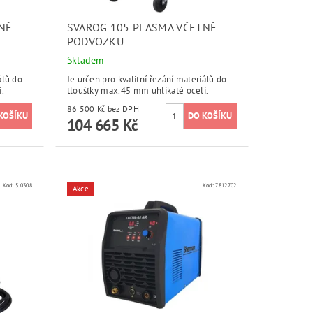
NĚ
SVAROG 105 PLASMA VČETNĚ
PODVOZKU
Skladem
álů do
Je určen pro kvalitní řezání materiálů do
.
tloušťky max.45 mm uhlíkaté oceli.
86 500 Kč bez DPH
104 665 Kč
Kód:
5.0308
Kód:
7812702
Akce