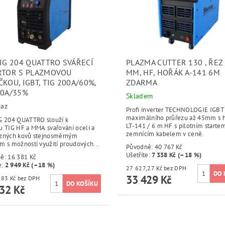
TIG 204 QUATTRO SVÁŘECÍ
PLAZMA CUTTER 130 , ŘEZ
RTOR S PLAZMOVOU
MM, HF, HOŘÁK A-141 6M
KOU, IGBT, TIG 200A/60%,
ZDARMA
50A/35%
Skladem
taz
Profi inverter TECHNOLOGIE IGBT
maximálního průřezu až 45mm s 
G 204 QUATTRO slouží k
LT-141 / 6 m HF s pilotním starte
u TIG HF a MMA svařování oceli a
zemnícím kabelem v ceně.
zných kovů stejnosměrným
m s možností využití proudových...
Původně:
40 767 Kč
Ušetříte
:
7 338 Kč (–18 %)
ně:
16 381 Kč
e
:
2 949 Kč (–18 %)
27 627,27 Kč bez DPH
33 429 Kč
11 100,83 Kč bez DPH
32 Kč