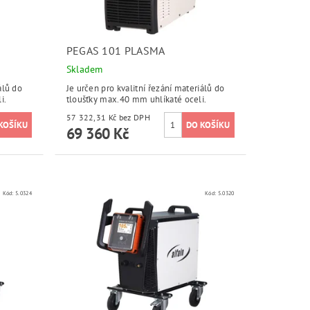
PEGAS 101 PLASMA
Skladem
álů do
Je určen pro kvalitní řezání materiálů do
i.
tloušťky max.40 mm uhlíkaté oceli.
57 322,31 Kč bez DPH
69 360 Kč
Kód:
5.0324
Kód:
5.0320