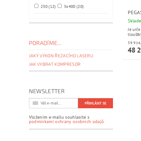
230
(12)
3x400
(20)
PEGA
Sklad
Je urče
tloušť
PORADÍME...
48 2
JAKÝ VÝKON ŘEZACÍHO LASERU
JAK VYBRAT KOMPRESOR
NEWSLETTER
Vložením e-mailu souhlasíte s
podmínkami ochrany osobních údajů