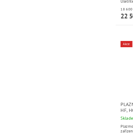
Ušetřít
22 5
Akce
PLAZ
HF, 
Sklad
Plazmo
zařízen