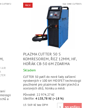
W-CUTTER72
Kód:
SINW-CUTTER71
Akce
PLAZMA CUTTER 50 S
M,
KOMRESOREM, ŘEZ 12MM, HF,
HOŘÁK CB-50 6M ZDARMA
 AIR
Skladem
A
LTER
CUTTER 50 patří do nové řady zařízení
vyrobených v 100 kH MOSFET technologii
používané pro plazmové řezání plechů a
ocelových dílů, hliníku a mědi.
zení
Původně:
22 974,27 Kč
nologii
Ušetříte
:
4 135,78 Kč (–18 %)
echů a
15 569 Kč bez DPH