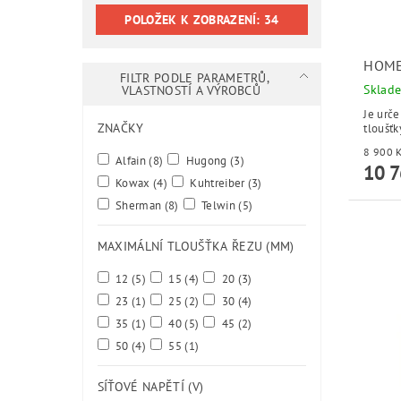
POLOŽEK K ZOBRAZENÍ:
34
HOME
FILTR PODLE PARAMETRŮ,
Sklad
VLASTNOSTÍ A VÝROBCŮ
Je urče
ZNAČKY
tloušťk
Alfain
(8)
Hugong
(3)
10 7
Kowax
(4)
Kuhtreiber
(3)
Sherman
(8)
Telwin
(5)
MAXIMÁLNÍ TLOUŠŤKA ŘEZU (MM)
12
(5)
15
(4)
20
(3)
23
(1)
25
(2)
30
(4)
35
(1)
40
(5)
45
(2)
50
(4)
55
(1)
SÍŤOVÉ NAPĚTÍ (V)