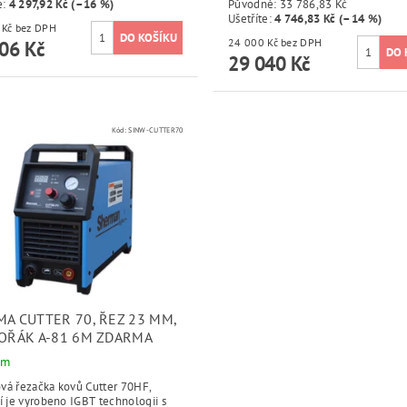
e
:
4 297,92 Kč (–16 %)
Původně:
33 786,83 Kč
Ušetříte
:
4 746,83 Kč (–14 %)
18 600 Kč bez DPH
24 000 Kč bez DPH
06 Kč
29 040 Kč
Kód:
SINW-CUTTER70
MA CUTTER 70, ŘEZ 23 MM,
HOŘÁK A-81 6M ZDARMA
em
vá řezačka kovů Cutter 70HF,
í je vyrobeno IGBT technologii s