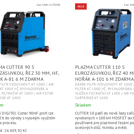
Kód:
SINW-CUTTER90
Kód:
SIN
Akce
MA CUTTER 90 S
PLAZMA CUTTER 110 S
ZÁSUVKOU, ŘEZ 30 MM, HF,
EUROZÁSUVKOU, ŘEZ 40 M
K A-81 6 M ZDARMA
HOŘÁK A-101 6 M ZDARMA
FILTR VZDUCHOVÝ AT 1000 / AIR
DÁREK FILTR VZDUCHOVÝ AT 1000 /
 AT 1000 VČ. RYCHLOSPOJEK A
FILTER AT 1000 VČ. RYCHLOSPOJEK 
FILTRAČNÍ AT 1000 / AIR FILTER
VLOŽKA FILTRAČNÍ AT 1000 / AIR FI
DGE AT 1000
CARTRIDGE AT 1000
em
Skladem
í DIGITEC Cutter 90HF profi lze
CUTTER 50 patří do nové řady zaří
čit do výroby s vysokým využitím
vyrobených v 100 kH MOSFET tech
o procesu.
používané pro plazmové řezání pl
ocelových dílů, hliníku a mědi.
ně:
26 803,92 Kč