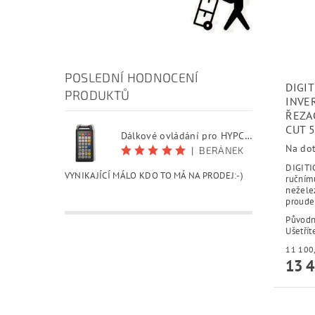
POSLEDNÍ HODNOCENÍ
DIGI
PRODUKTŮ
INVE
ŘEZAČ
CUT 
Dálkové ovládání pro HYPCUT software
Na do
|
BERÁNEK
DIGITI
VYNIKAJÍCÍ MÁLO KDO TO MÁ NA PRODEJ:-)
ručním
nežele
proude
Původ
Ušetřít
13 4