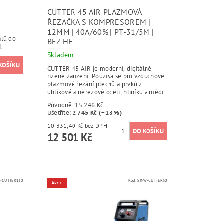
CUTTER 45 AIR PLAZMOVÁ
ŘEZAČKA S KOMPRESOREM |
12MM | 40A/60% | PT-31/5M |
álů do
BEZ HF
.
Skladem
CUTTER-45 AIR je moderní, digitálně
řízené zařízení. Používá se pro vzduchové
plazmové řezání plechů a prvků z
uhlíkové a nerezové oceli, hliníku a mědi.
Původně:
15 246 Kč
Ušetříte
:
2 745 Kč (–18 %)
10 331,40 Kč bez DPH
12 501 Kč
W-CUTTER130
Kód:
SINW-CUTTER50
Akce