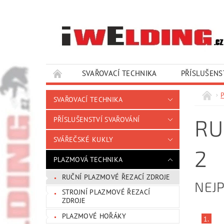
SVAŘOVACÍ TECHNIKA
PŘÍSLUŠENS
SLUŽBY A SERVIS
KONTAKTY
SVAŘOVACÍ TECHNIKA
RU
PŘÍSLUŠENSTVÍ SVAŘOVÁNÍ
SVÁŘEČSKÉ KUKLY
2
PLAZMOVÁ TECHNIKA
RUČNÍ PLAZMOVÉ ŘEZACÍ ZDROJE
NEJ
STROJNÍ PLAZMOVÉ ŘEZACÍ
ZDROJE
PLAZMOVÉ HOŘÁKY
1.