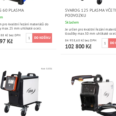
S 60 PLASMA
SVAROG 125 PLASMA VČET
PODVOZKU
em
Skladem
n pro kvalitní řezání materiálů do
ky max.25 mm uhlíkaté oceli.
Je určen pro kvalitní řezání materi
tloušťky max.50 mm uhlíkaté oceli
39 914,88 Kč bez DPH
97 Kč
84 958,68 Kč bez DPH
102 800 Kč
Kód:
5.0331