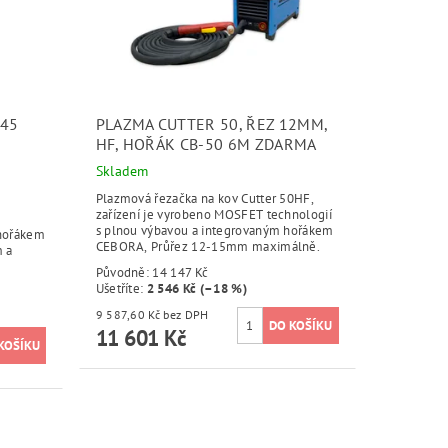
 45
PLAZMA CUTTER 50, ŘEZ 12MM,
HF, HOŘÁK CB-50 6M ZDARMA
Skladem
Plazmová řezačka na kov Cutter 50HF,
zařízení je vyrobeno MOSFET technologií
s plnou výbavou a integrovaným hořákem
hořákem
CEBORA, Průřez 12-15mm maximálně.
m a
Původně:
14 147 Kč
Ušetříte
:
2 546 Kč (–18 %)
9 587,60 Kč bez DPH
11 601 Kč