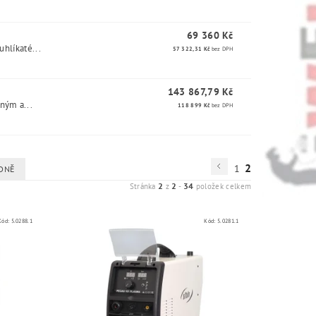
69 360 Kč
uhlíkaté...
57 322,31 Kč
bez DPH
143 867,79 Kč
ným a...
118 899 Kč
bez DPH
2
1
DNĚ
2
2
34
Stránka
z
-
položek celkem
Kód:
5.0288.1
Kód:
5.0281.1