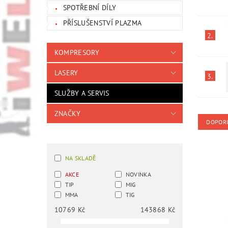
SPOTŘEBNÍ DÍLY
PŘÍSLUŠENSTVÍ PLAZMA
2.
KOMPRESORY
LASERY
3.
SLUŽBY A SERVIS
ZNAČKY
DOPOR
NA SKLADĚ
AKCE
NOVINKA
TIP
MIG
MMA
TIG
10769
Kč
143868
Kč