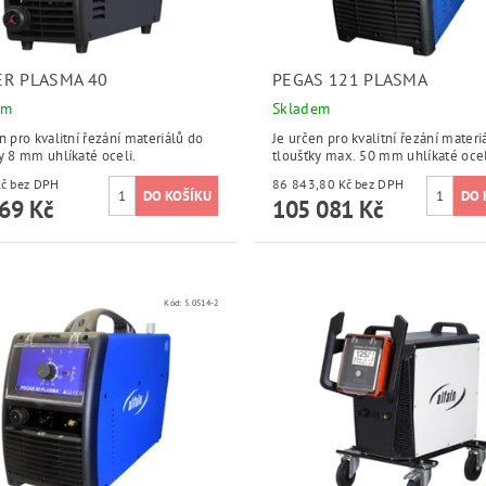
R PLASMA 40
PEGAS 121 PLASMA
em
Skladem
n pro kvalitní řezání materiálů do
Je určen pro kvalitní řezání materi
y 8 mm uhlíkaté oceli.
tloušťky max. 50 mm uhlíkaté ocel
8 900 Kč bez DPH
86 843,80 Kč bez DPH
69 Kč
105 081 Kč
Kód:
5.0514-2