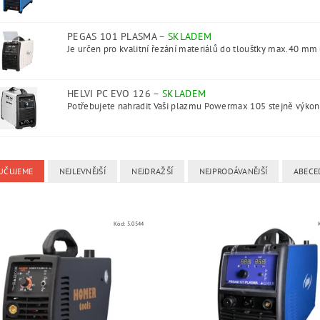
PEGAS 101 PLASMA
–
SKLADEM
Je určen pro kvalitní řezání materiálů do tloušťky max.40 mm 
HELVI PC EVO 126
–
SKLADEM
Potřebujete nahradit Vaši plazmu Powermax 105 stejně výkon
UČUJEME
NEJLEVNĚJŠÍ
NEJDRAŽŠÍ
NEJPRODÁVANĚJŠÍ
ABECE
Kód:
5.0544