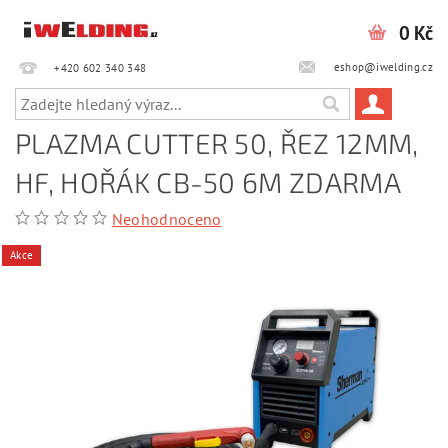
0 Kč
eshop@iwelding.cz
+420 602 340 348‎‎
PLAZMA CUTTER 50, ŘEZ 12MM,
HF, HOŘÁK CB-50 6M ZDARMA
Neohodnoceno
Akce