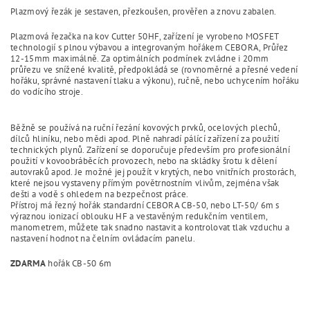
Plazmový řezák je sestaven, přezkoušen, prověřen a znovu zabalen.
Plazmová řezačka na kov Cutter 50HF, zařízení je vyrobeno MOSFET
technologií s plnou výbavou a integrovaným hořákem CEBORA, Průřez
12-15mm maximálně. Za optimálních podmínek zvládne i 20mm
průřezu ve snížené kvalitě, předpokládá se (rovnoměrné a přesné vedení
hořáku, správné nastavení tlaku a výkonu), ručně, nebo uchycením hořáku
do vodícího stroje.
Běžně se používá na ruční řezání kovových prvků, ocelových plechů,
dílců hliníku, nebo mědi apod. Plně nahradí pálící zařízení za použití
technických plynů. Zařízení se doporučuje především pro profesionální
použití v kovoobráběcích provozech, nebo na skládky šrotu k dělení
autovraků apod. Je možné jej použít v krytých, nebo vnitřních prostorách,
které nejsou vystaveny přímým povětrnostním vlivům, zejména však
dešti a vodě s ohledem na bezpečnost práce.
Přístroj má řezný hořák standardní CEBORA CB-50, nebo LT-50/ 6m s
výraznou ionizací oblouku HF a vestavěným redukčním ventilem,
manometrem, můžete tak snadno nastavit a kontrolovat tlak vzduchu a
nastavení hodnot na čelním ovládacím panelu.
ZDARMA
hořák CB-50 6m