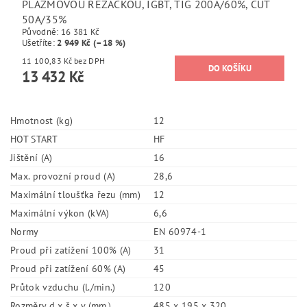
PLAZMOVOU ŘEZAČKOU, IGBT, TIG 200A/60%, CUT
50A/35%
Původně:
16 381 Kč
Ušetříte
:
2 949 Kč (–18 %)
11 100,83 Kč bez DPH
13 432 Kč
Hmotnost (kg)
12
HOT START
HF
Jištění (A)
16
Max. provozní proud (A)
28,6
Maximální tloušťka řezu (mm)
12
Maximální výkon (kVA)
6,6
Normy
EN 60974-1
Proud při zatížení 100% (A)
31
Proud při zatížení 60% (A)
45
Průtok vzduchu (l./min.)
120
Rozměry d x š x v (mm）
485 x 195 x 320