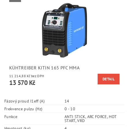
KÜHTREIBER KITIN 165 PFC MMA
11 214,88 Kč bez DPH
DETAIL
13 570 Kč
Fázový proud I1eff (A)
14
Frekvence pulzu (Hz)
0 - 10
Funkce
ANTI STICK, ARC FORCE, HOT
START, VRD
Hmotnost (kg)
4