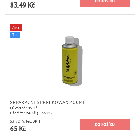
83,49 Kč
Akce
Tip
SEPARAČNÍ SPREJ KOWAX 400ML
Původně:
89 Kč
Ušetříte
:
24 Kč (–26 %)
53,72 Kč bez DPH
65 Kč