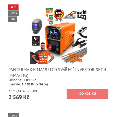
Akce
MMA
TIG
PANTERMAX MMA195LCD SVÁŘECÍ INVERTOR SET 4
(MMA/TIG)
Původně:
3 899 Kč
Ušetříte
:
1 330 Kč (–34 %)
2 123,14 Kč bez DPH
2 569 Kč
MMA