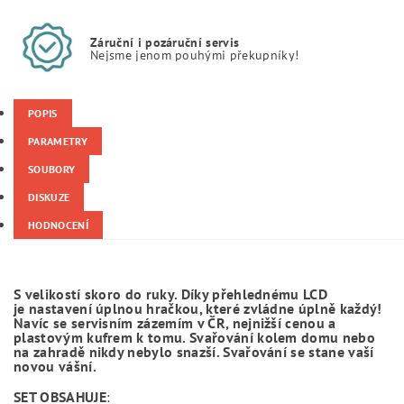
Záruční i pozáruční servis
Nejsme jenom pouhými překupníky!
POPIS
PARAMETRY
SOUBORY
DISKUZE
HODNOCENÍ
S velikostí skoro do ruky.
Díky přehlednému LCD
je
nastavení úplnou hračkou, které zvládne úplně každý
!
Navíc se servisním zázemím v ČR, nejnižší cenou a
plastovým kufrem k tomu. Svařování kolem domu nebo
na zahradě nikdy nebylo snazší.
Svařování se stane vaší
novou vášní.
SET OBSAHUJE
: