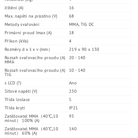
Jištění (A)
16
Max. napětí na prázdno (V)
68
Metody svařování
MMA, TIG DC
Primární proud Imax (A)
18
Příkon (kVa)
4
Rozměry d x š x v (mm）
219 x 90 x 130
Rozsah svařovacího proudu (A)
20 - 140
MMA
Rozsah svařovacího proudu (A)
10 - 140
TIG
s LCD (?)
Ano
Síťové napětí (V)
230
Třída izolace
S
Třída krytí
IP21
Zatěžovatel MMA（40℃,10
93
minut） 100% (A)
Zatěžovatel MMA（40℃,10
140
minut） 60% (A)