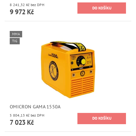
8 241,32 Kč bez DPH
9 972 Kč
MMA
TIG
OMICRON GAMA 1550A
5 804,13 Kč bez DPH
7 023 Kč