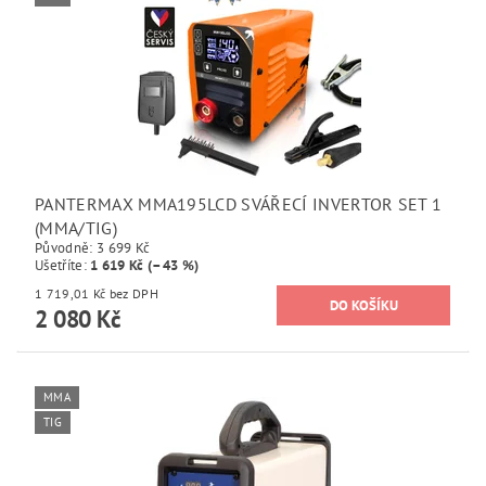
PANTERMAX MMA195LCD SVÁŘECÍ INVERTOR SET 1
(MMA/TIG)
Původně:
3 699 Kč
Ušetříte
:
1 619 Kč (–43 %)
1 719,01 Kč bez DPH
2 080 Kč
MMA
TIG