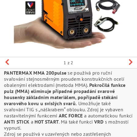
1
z 2
PANTERMAX MMA 200pulse
se používá pro ruční
svařování stejnosměrným proudem konstrukčních ocelí
obalenými elektrodami (metoda MMA).
Pokročilá funkce
pulz (MMA) eliminuje případné propadání svarové
housenky základním materiálem, popřípadě stékání
svarového kovu u svislých svarů.
Umožňuje také
svařování TIG s „náškrabem“ oblouku. Zdroj je vybaven
nastavitelnými funkcemi
ARC FORCE
a automatickou funkcí
ANTI STICK
a
HOT START
. Má také funkci
VRD
s možností
vypnutí.
Zdroj se používá v uzavřených nebo zastřešených