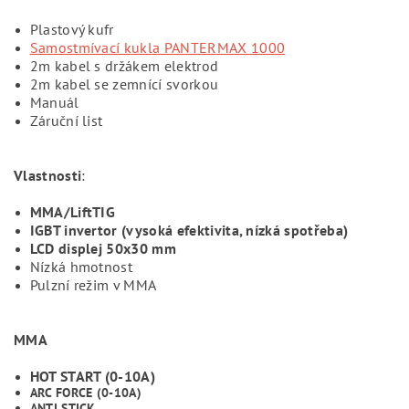
Plastový kufr
Samostmívací kukla PANTERMAX 1000
2m kabel s držákem elektrod
2m kabel se zemnící svorkou
Manuál
Záruční list
Vlastnosti
:
MMA/LiftTIG
IGBT invertor (vysoká efektivita, nízká spotřeba)
LCD displej 50x30 mm
Nízká hmotnost
Pulzní režim v MMA
MMA
HOT START (0-10A)
ARC FORCE (0-10A)
ANTI STICK