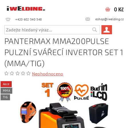
0 Kč
eshop@iwelding.cz
+420 602 340 348‎‎
PANTERMAX MMA200PULSE
PULZNÍ SVÁŘECÍ INVERTOR SET 1
(MMA/TIG)
Neohodnoceno
Akce
MMA
TIG