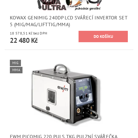
KOWAX GENIMIG 240DP LCD SVÁŘECÍ INVERTOR SET
5 (MIG/MAG/LIFTTIG/MMA)
18 578,51 Kč bez DPH
22 480 Kč
MIG
MMA
EWM PICOMIG 220 PULS TKG PULZNÍ SVÁŘEČKA