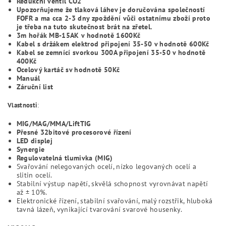
Redukční ventil CO2
Upozorňujeme že tlaková láhev je doručována společností
FOFR a ma cca 2-3 dny zpoždění vůči ostatnímu zboží proto
je třeba na tuto skutečnost brát na zřetel.
3m
hořák
MB-15AK v hodnotě 1600Kč
Kabel s držákem elektrod připojení 35-50 v hodnotě 600Kč
Kabel se zemnící svorkou 300A připojení 35-50 v hodnotě
400Kč
Ocelový kartáč sv hodnotě 50Kč
Manuál
Záruční list
Vlastnosti
:
MIG/MAG/MMA/LiftTIG
Přesné 32bitové procesorové řízení
LED displej
Synergie
Regulovatelná tlumivka (MIG)
Svařování nelegovaných ocelí, nízko legovaných ocelí a
slitin ocelí.
Stabilní výstup napětí, skvělá schopnost vyrovnávat napětí
až ± 10%.
Elektronické řízení, stabilní svařování, malý rozstřik, hluboká
tavná lázeň, vynikající tvarování svarové housenky.