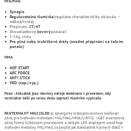
MIG/MAG
:
Synegie
Regulovatelná tlumivka
(regulace charakteristiky oblouku –
měkká/tvrdá)
Přepínání
2T/4T
Dvoukladkový
kovový
podavač
1-5kg cívky
Pro plné nebo trubičkové dráty (snadné přepínání na čelním
panelu)
MMA
HOT START
ARC FORCE
ANTI STICK
VRD (zap./vyp.)
Pozn.: Aktuálně jsou všechny zdroje dodávané v provedení, kdy
ventilátor běží po celou dobu zapnutí hlavního vypínače.
PANTERMAX® MIG225LED
je synergický mikroprocesorový svařovací
zdroj pro svařování metodami MIG/MAG/MMA/LiftTIG. IGBT invertorový
zdroj řízený 32bitovým procesorem a velkým LED displejem umožňuje
svařování metodou MIG/MAG za použití jak standardních plných drátů v