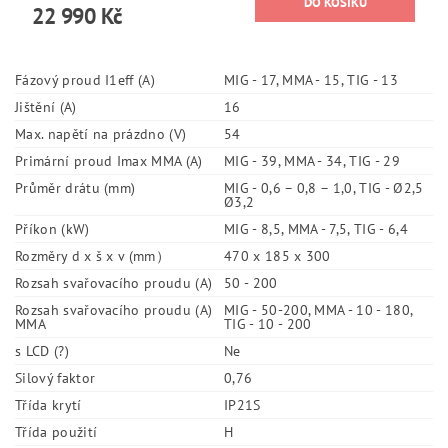
22 990 Kč
Fázový proud I1eff (A)
MIG - 17, MMA - 15, TIG - 13
Jištění (A)
16
Max. napětí na prázdno (V)
54
Primární proud Imax MMA (A)
MIG - 39, MMA - 34, TIG - 29
Průměr drátu (mm)
MIG - 0,6 – 0,8 – 1,0, TIG - Ø2,5
Ø3,2
Příkon (kW)
MIG - 8,5, MMA - 7,5, TIG - 6,4
Rozměry d x š x v (mm）
470 x 185 x 300
Rozsah svařovacího proudu (A)
50 - 200
Rozsah svařovacího proudu (A)
MIG - 50-200, MMA - 10 - 180,
MMA
TIG - 10 - 200
s LCD (?)
Ne
Silový faktor
0,76
Třída krytí
IP21S
Třída použití
H