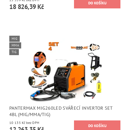
18 826,39 Kč
MIG
MMA
TIG
PANTERMAX MIG260LED SVÁŘECÍ INVERTOR SET
4BL (MIG/MMA/TIG)
10 135 Kč bez DPH
12 263,35 Kč