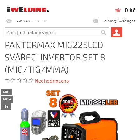
0 Kč
eshop@iwelding.cz
+420 602 340 348‎‎
PANTERMAX MIG225LED
SVÁŘECÍ INVERTOR SET 8
(MIG/TIG/MMA)
Neohodnoceno
MIG
MMA
TIG