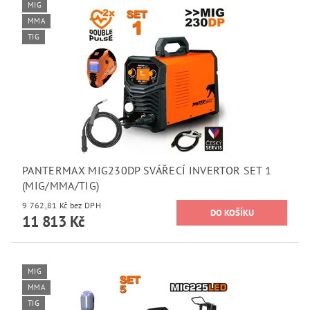
MIG
MMA
TIG
PANTERMAX MIG230DP SVÁŘECÍ INVERTOR SET 1
(MIG/MMA/TIG)
9 762,81 Kč bez DPH
11 813 Kč
MIG
MMA
TIG