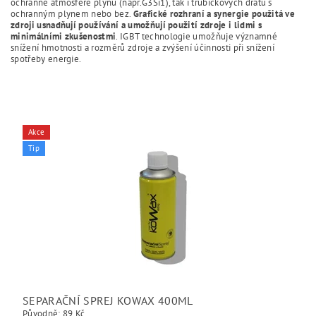
ochranné atmosféře plynu (např.G3Si1), tak i trubičkových drátů s
ochranným plynem nebo bez.
Grafické rozhraní a synergie použitá ve
zdroji usnadňují používání a umožňují použití zdroje i lidmi s
minimálními zkušenostmi
. IGBT technologie umožňuje významné
snížení hmotnosti a rozměrů zdroje a zvýšení účinnosti při snížení
spotřeby energie.
Akce
Tip
SEPARAČNÍ SPREJ KOWAX 400ML
Původně:
89 Kč