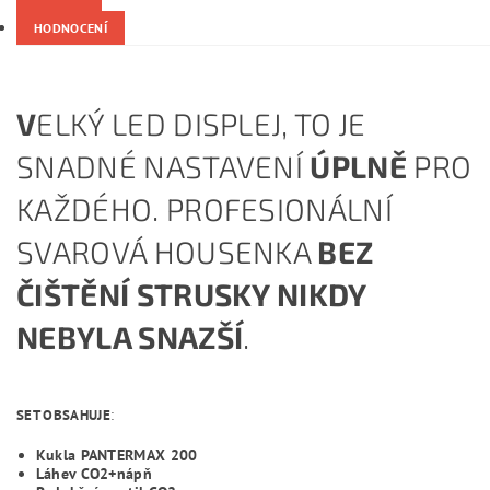
HODNOCENÍ
V
ELKÝ LED DISPLEJ, TO JE
SNADNÉ NASTAVENÍ
ÚPLNĚ
PRO
KAŽDÉHO.
PROFESIONÁLNÍ
SVAROVÁ HOUSENKA
BEZ
ČIŠTĚNÍ STRUSKY NIKDY
NEBYLA SNAZŠÍ
.
SET OBSAHUJE
:
Kukla PANTERMAX 200
Láhev CO2+nápň