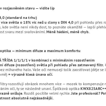
v rozjasněném stavu — vidíte líp
4,0 (standard na trhu)
více světla
o 18% víc než u clony s DIN 4,0
při pohledu přes ro
, kde světla není nikdy dost, to poznáte okamžitě — lepší přehl
ost svaru mezi svařováními.
Méně hádání, méně chyb.
ptika — minimum difuze a maximum komfortu
 TŘÍDA 1/1/1/1 v kombinaci s minimálním rozostřením
í difuze (rozostření) světla
při pohledu přes zatmavený filtr.
O
bez mlhavého halo. Vaše oči nemusejí tolik zaostřovat (děje se i
omě)
= výrazně klesá únava očí.
 filtry rozostřují obrázek mnohem více — mozek to kompenzuje
áním očí, ty se následně unaví. Špičková optika
KWX825ARC+
razně snižuje
. Rozdíl pocítíte velmi rychle.
Jste profesionál? Po
stnost absolutně nejzásadnější.