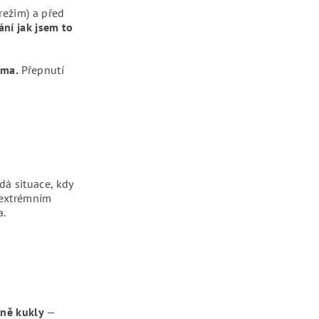
 režim) a před
ní jak jsem to
zma.
Přepnutí
dá situace, kdy
 extrémním
a.
ině kukly
—