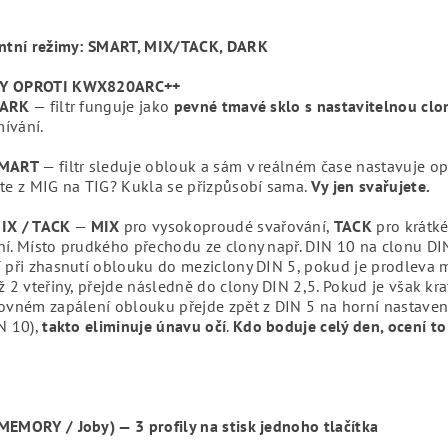
entní režimy: SMART, MIX/TACK, DARK
Y OPROTI KWX820ARC++
DARK
— filtr funguje jako
pevné tmavé sklo s nastavitelnou cl
ívání.
SMART
— filtr sleduje oblouk a sám v reálném čase nastavuje op
íte z MIG na TIG? Kukla se přizpůsobí sama.
Vy jen svařujete.
IX / TACK
—
MIX
pro vysokoproudé svařování,
TACK
pro krátk
í. Místo prudkého přechodu ze clony např. DIN 10 na clonu DIN 
í při zhasnutí oblouku do meziclony DIN 5, pokud je prodleva 
ž 2 vteřiny, přejde následně do clony DIN 2,5. Pokud je však krat
tovném zapálení oblouku přejde zpět z DIN 5 na horní nastave
N 10),
takto
eliminuje únavu očí
.
Kdo boduje celý den, ocení to
MEMORY / Joby) — 3 profily na stisk jednoho tlačítka