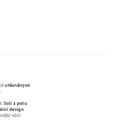
ně
utěsněnými
.
t.
Soli z potu
tální design
nější vůči