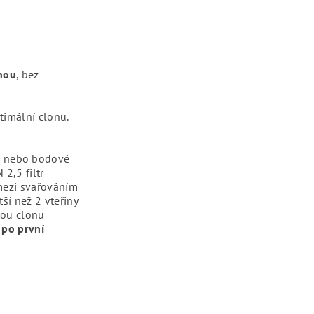
onou
, bez
timální clonu.
é nebo bodové
2,5 filtr
mezi svařováním
ší než 2 vteřiny
nou clonu
 po první