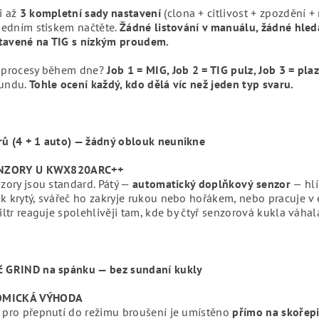
i až
3 kompletní sady nastavení
(clona + citlivost + zpozdění +
 jedním stiskem načtěte.
Žádné listování v manuálu, žádné hledá
tavené na TIG s nízkým proudem.
e procesy během dne?
Job 1 = MIG, Job 2 = TIG pulz, Job 3 = pla
kundu.
Tohle ocení každý, kdo dělá víc než jeden typ svaru.
rů (4 + 1 auto) — žádný oblouk neunikne
SENZORY U KWX820ARC++
nzory jsou standard. Pátý —
automatický doplňkový senzor
— hlí
uk krytý, svářeč ho zakryje rukou nebo hořákem, nebo pracuje v
Filtr reaguje spolehlivěji tam, kde by čtyř senzorová kukla váhal
č GRIND na spánku — bez sundaní kukly
MICKÁ VÝHODA
o pro přepnutí do režimu broušení je umístěno
přímo na skořep