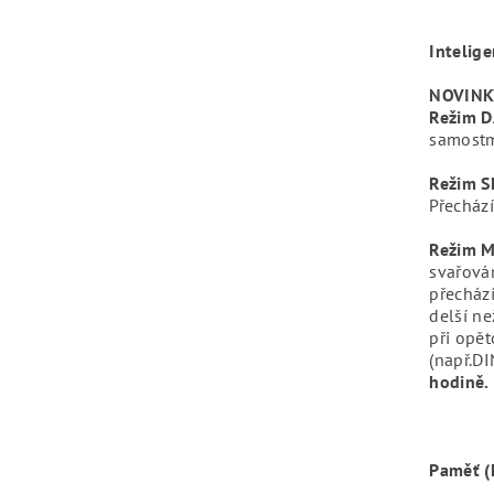
Intelig
NOVINK
Režim 
samostm
Režim 
Přecház
Režim M
svařován
přecház
delší ne
při opě
(např.DI
hodině.
Paměť (