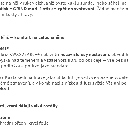
e na něj v rukavicích, aniž byste kuklu sundali nebo sáhali na f
tisk = GRIND mód. 1 stisk = zpět na svařování.
Žádné manévro
í kukly z hlavy.
 kříž — komfort na celou směnu
OMIE
 kříž KWX825ARC++ nabízí
tři nezávislé osy nastavení
: obvod h
výška nad temenem a vzdálenost filtru od obličeje — vše bez n
 podložka a potítko jako standard.
? Kukla sedí na hlavě jako ulitá, filtr je vždy ve správné vzdál
rné ztmavení), a v kombinaci s nízkou difuzí světla Vás ani
po
eboli
.
ti, které dělají velké rozdíly…
alení:
hradní přední krycí folie