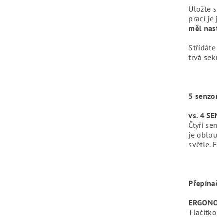
Uložte s
prací je
měl nas
Střídát
trvá se
5 senzo
vs. 4 
Čtyři se
je oblo
světle. 
Přepína
ERGONO
Tlačítk