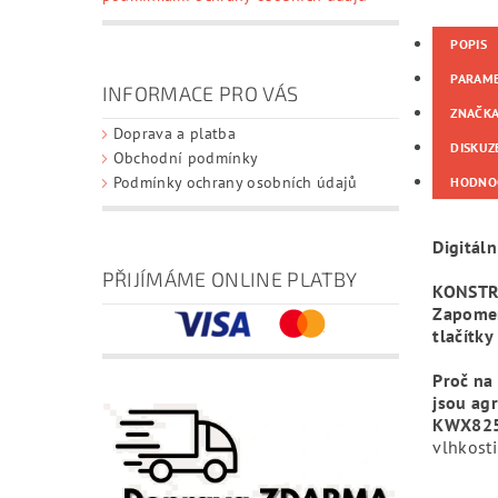
POPIS
PARAM
INFORMACE PRO VÁS
ZNAČK
Doprava a platba
DISKUZ
Obchodní podmínky
Podmínky ochrany osobních údajů
HODNO
Digitál
PŘIJÍMÁME ONLINE PLATBY
KONSTR
Zapomeň
tlačítky
Proč na
jsou agr
KWX82
vlhkosti