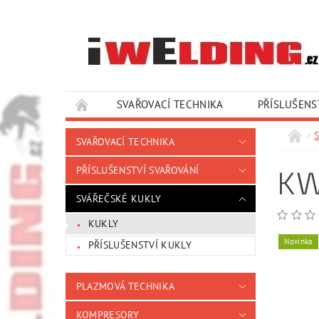
SVAŘOVACÍ TECHNIKA
PŘÍSLUŠENS
SLUŽBY A SERVIS
KONTAKTY
SVAŘOVACÍ TECHNIKA
KW
PŘÍSLUŠENSTVÍ SVAŘOVÁNÍ
SVÁŘEČSKÉ KUKLY
KUKLY
Novinka
PŘÍSLUŠENSTVÍ KUKLY
PLAZMOVÁ TECHNIKA
KOMPRESORY