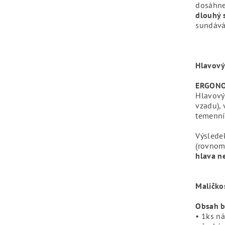
dosáhnet
dlouhý s
sundáván
Hlavový
ERGON
Hlavový
vzadu), 
temenní
Výsledek
(rovnomě
hlava n
Maličkos
Obsah b
• 1ks ná