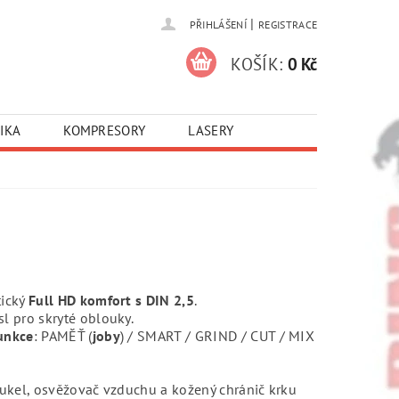
|
PŘIHLÁŠENÍ
REGISTRACE
KOŠÍK:
0 Kč
IKA
KOMPRESORY
LASERY
tický
Full HD komfort s DIN 2,5
.
sl pro skryté oblouky.
unkce
: PAMĚŤ (
joby
) / SMART / GRIND / CUT / MIX
 kukel, osvěžovač vzduchu a kožený chránič krku