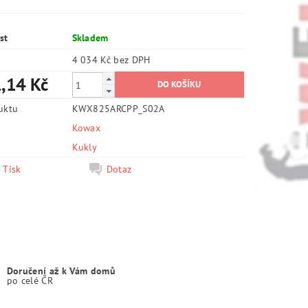
st
Skladem
4 034 Kč bez DPH
,14 Kč
uktu
KWX825ARCPP_S02A
Kowax
e
Kukly
Tisk
Dotaz
Doručení až k Vám domů
po celé ČR