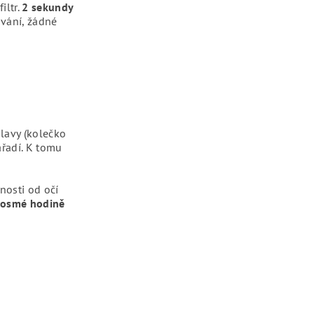
iltr.
2 sekundy
vání, žádné
lavy (kolečko
ářadí. K tomu
enosti od očí
 osmé hodině