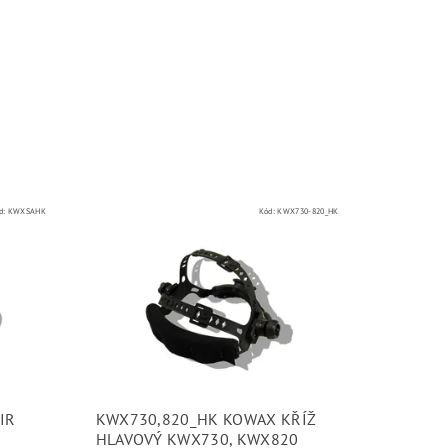
d:
KWXSAHK
Kód:
KWX730-820_HK
IR
KWX730,820_HK KOWAX KŘÍŽ
HLAVOVÝ KWX730, KWX820