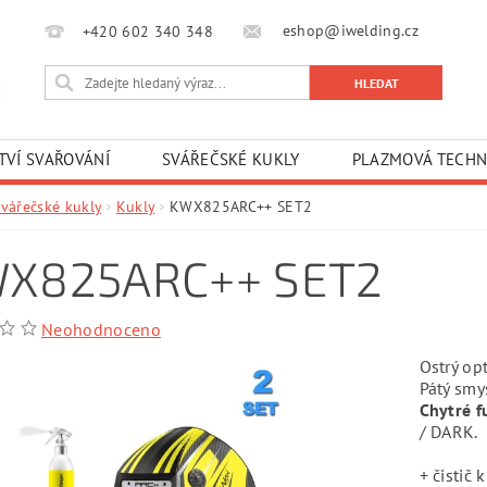
eshop@iwelding.cz
+420 602 340 348‎‎
TVÍ SVAŘOVÁNÍ
SVÁŘEČSKÉ KUKLY
PLAZMOVÁ TECHN
Svářečské kukly
Kukly
KWX825ARC++ SET2
X825ARC++ SET2
Neohodnoceno
Ostrý op
Pátý smy
Chytré f
/ DARK.
+ čistič