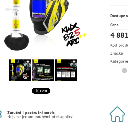
Dostupno
Cena
4 881
Kód prod
Značka
Kategori
Záruční i pozáruční servis
Nejsme jenom pouhými překupníky!