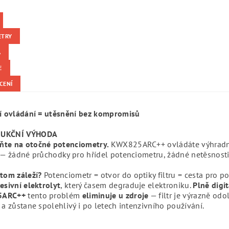
ETRY
A
E
CENÍ
ní ovládání = utěsnění bez kompromisů
UKČNÍ VÝHODA
te na otočné potenciometry.
KWX825ARC++ ovládáte výhrad
— žádné průchodky pro hřídel potenciometru, žádné netěsnosti
 tom záleží?
Potenciometr = otvor do optiky filtru = cesta pro po
esivní elektrolyt
, který časem degraduje elektroniku.
Plně digi
5ARC++
tento problém
eliminuje u zdroje
— filtr je výrazně odol
 a zůstane spolehlivý i po letech intenzivního používání.