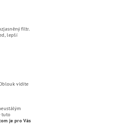
zjasněný filtr.
ed, lepší
blouk vidíte
 neustálým
+
tuto
tom je pro Vás