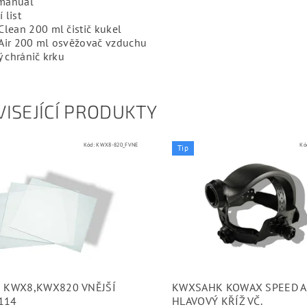
 manuál
 list
lean 200 ml čistič kukel
ir 200 ml osvěžovač vzduchu
 chránič krku
ISEJÍCÍ PRODUKTY
Kód:
KWX8-820_FVNE
Kó
Tip
E KWX8,KWX820 VNĚJŠÍ
KWXSAHK KOWAX SPEED A
114
HLAVOVÝ KŘÍŽ VČ.