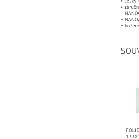
• český
• záruční
+ NANOC
+ NANOA
+ kožený
SOUV
FOLI
133X