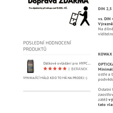
DIN 2,5 
vs. DIN 
Výrazně 
Na dílně
viditeln
POSLEDNÍ HODNOCENÍ
PRODUKTŮ
KOWAX o
Dálkové ovládání pro HYPCUT software
OPTICKÁ
|
BERÁNEK
Minimáln
ostře a 
VYNIKAJÍCÍ MÁLO KDO TO MÁ NA PRODEJ:-)
podvěd
Ostatní
zaostřov
zátěž
vý
tato vla