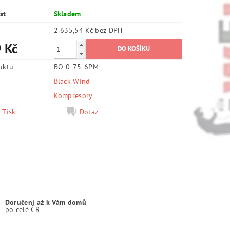
st
Skladem
2 635,54 Kč bez DPH
 Kč
uktu
BO-0-75-6PM
Black Wind
e
Kompresory
Tisk
Dotaz
Doručení až k Vám domů
po celé ČR