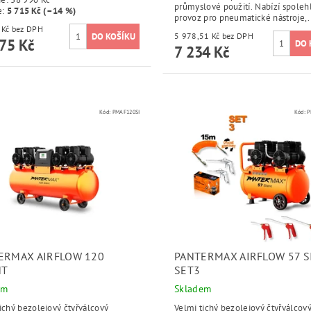
průmyslové použití. Nabízí spoleh
e
:
5 715 Kč (–14 %)
provoz pro pneumatické nástroje,.
27 500 Kč bez DPH
5 978,51 Kč bez DPH
75 Kč
7 234 Kč
Kód:
PMAF120SI
Kód:
P
ERMAX AIRFLOW 120
PANTERMAX AIRFLOW 57 S
NT
SET3
em
Skladem
ichý bezolejový čtyřválcový
Velmi tichý bezolejový čtyřválcov