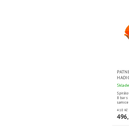
PATN
HADI
Sklad
Spirál
8 bar 
samice
496,