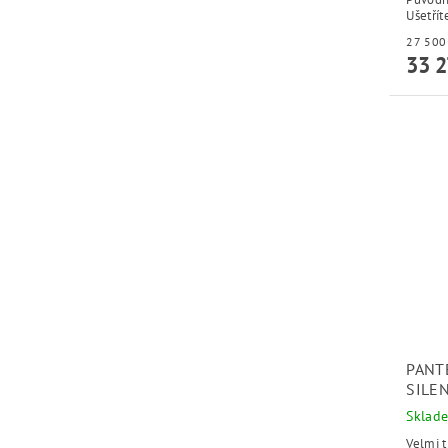
Ušetřít
33 2
PANT
SILE
Sklad
Velmi t