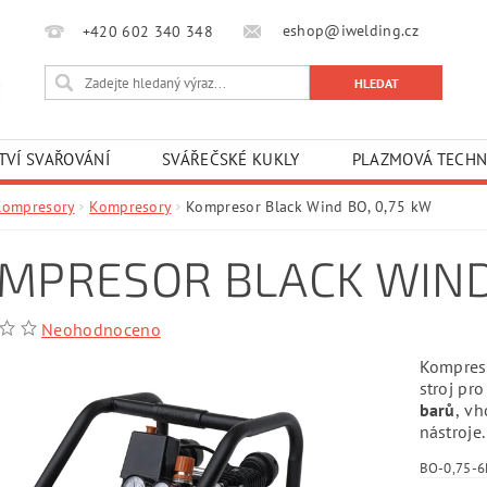
eshop@iwelding.cz
+420 602 340 348‎‎
TVÍ SVAŘOVÁNÍ
SVÁŘEČSKÉ KUKLY
PLAZMOVÁ TECHN
Kompresory
Kompresory
Kompresor Black Wind BO, 0,75 kW
MPRESOR BLACK WIND 
Neohodnoceno
Kompre
stroj pr
barů
, v
nástroje.
BO-0,75-