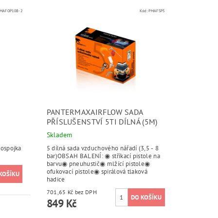
MAFOP10B-2
Kód:
PMAFSP5
PANTERMAXAIRFLOW SADA
PŘÍSLUŠENSTVÍ 5TI DÍLNÁ (5M)
Skladem
lospojka
5 dílná sada vzduchového nářadí (3,5 - 8
bar)OBSAH BALENÍ: ◉ stříkací pistole na
barvu◉ pneuhustič◉ mlžící pistole◉
ofukovací pistole◉ spirálová tlaková
hadice
701,65 Kč bez DPH
849 Kč