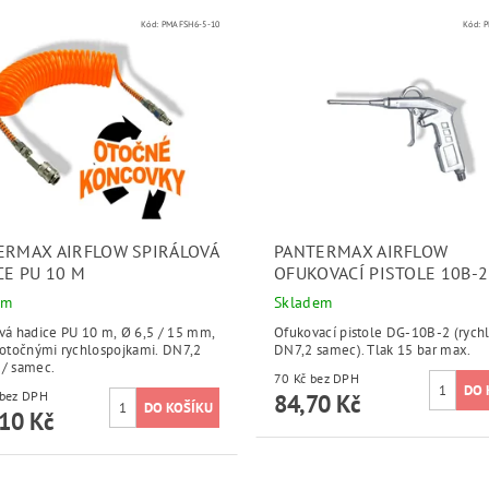
Kód:
PMAFSH6-5-10
Kód:
P
ERMAX AIRFLOW SPIRÁLOVÁ
PANTERMAX AIRFLOW
CE PU 10 M
OFUKOVACÍ PISTOLE 10B-2
em
Skladem
ová hadice PU 10 m, Ø 6,5 / 15 mm,
Ofukovací pistole DG-10B-2 (rych
s otočnými rychlospojkami. DN7,2
DN7,2 samec). Tlak 15 bar max.
 / samec.
70 Kč bez DPH
310 Kč bez DPH
84,70 Kč
10 Kč