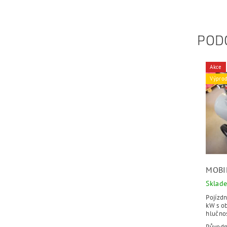
POD
Akce
Výprod
MOBI
Sklad
Pojízdn
kW s o
hlučnos
Původ