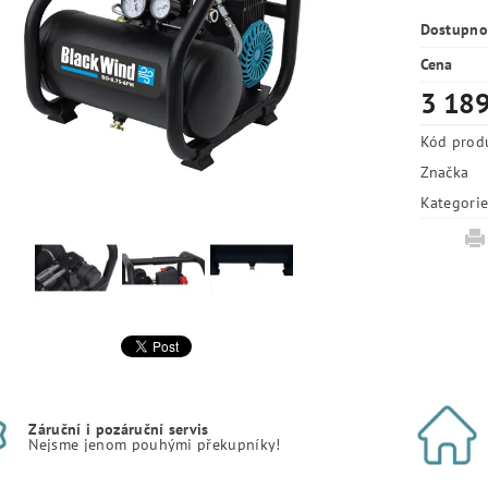
Dostupno
Cena
3 189
Kód prod
Značka
Kategori
Záruční i pozáruční servis
Nejsme jenom pouhými překupníky!