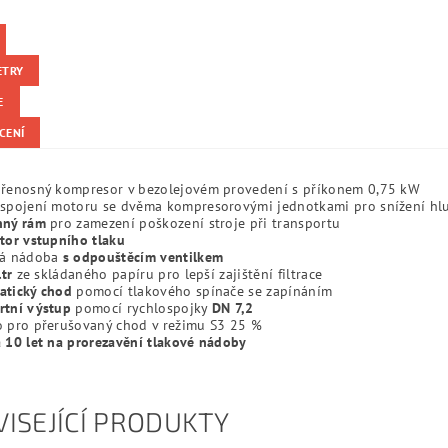
ETRY
E
CENÍ
přenosný kompresor v bezolejovém provedení s příkonem 0,75 kW
 spojení motoru se dvěma kompresorovými jednotkami pro snížení hl
nný rám
pro zamezení poškození stroje při transportu
tor
vstupního tlaku
vá nádoba
s
odpouštěcím
ventilkem
ltr
ze skládaného papíru pro lepší zajištění filtrace
atický chod
pomocí tlakového spínače se zapínáním
rtní výstup
pomocí rychlospojky
DN 7,2
o pro přerušovaný chod v režimu S3 25 %
 10 let na prorezavění tlakové nádoby
ISEJÍCÍ PRODUKTY