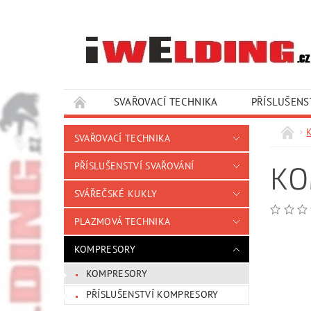
SVAŘOVACÍ TECHNIKA
PŘÍSLUŠENS
SLUŽBY A SERVIS
KONTAKTY
SVAŘOVACÍ TECHNIKA
KO
PŘÍSLUŠENSTVÍ SVAŘOVÁNÍ
SVÁŘEČSKÉ KUKLY
PLAZMOVÁ TECHNIKA
KOMPRESORY
KOMPRESORY
PŘÍSLUŠENSTVÍ KOMPRESORY