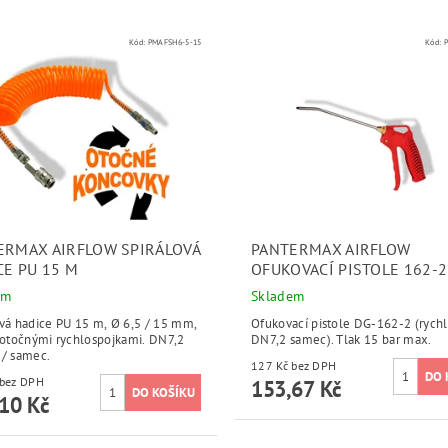
Kód:
PMAFSH6-5-15
Kód:
ERMAX AIRFLOW SPIRÁLOVÁ
PANTERMAX AIRFLOW
CE PU 15 M
OFUKOVACÍ PISTOLE 162-2
em
Skladem
ová hadice PU 15 m, Ø 6,5 / 15 mm,
Ofukovací pistole DG-162-2 (rych
s otočnými rychlospojkami. DN7,2
DN7,2 samec). Tlak 15 bar max.
 / samec.
127 Kč bez DPH
410 Kč bez DPH
153,67 Kč
10 Kč