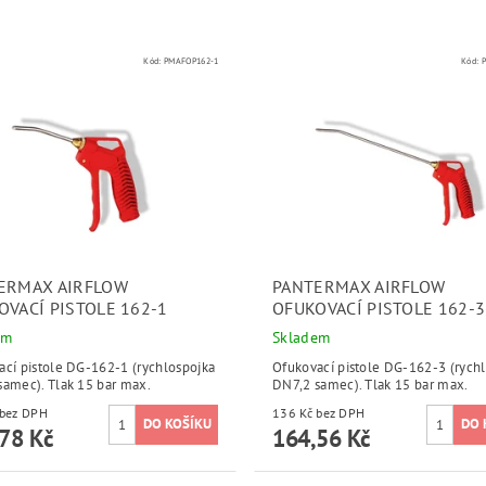
Kód:
PMAFOP162-1
Kód:
ERMAX AIRFLOW
PANTERMAX AIRFLOW
OVACÍ PISTOLE 162-1
OFUKOVACÍ PISTOLE 162-3
em
Skladem
ací pistole DG-162-1 (rychlospojka
Ofukovací pistole DG-162-3 (rych
samec). Tlak 15 bar max.
DN7,2 samec). Tlak 15 bar max.
118 Kč bez DPH
136 Kč bez DPH
78 Kč
164,56 Kč