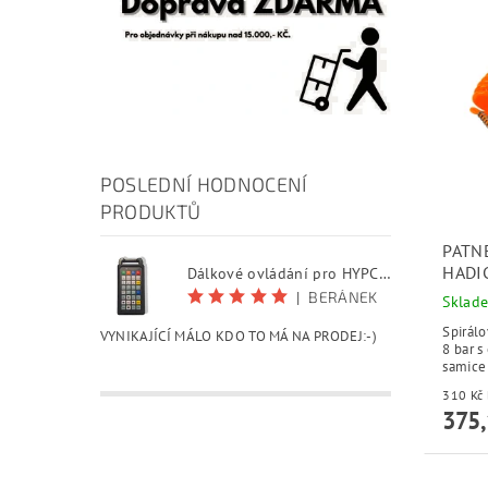
POSLEDNÍ HODNOCENÍ
PRODUKTŮ
PATN
HADI
Dálkové ovládání pro HYPCUT software
|
BERÁNEK
Sklad
Spirál
VYNIKAJÍCÍ MÁLO KDO TO MÁ NA PRODEJ:-)
8 bar 
samice
375,