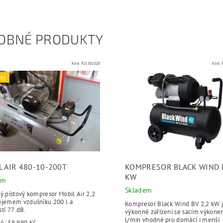
OBNÉ PRODUKTY
Kód:
P21301020
Kód:
ej
L AIR 480-10-200T
KOMPRESOR BLACK WIND B
KW
em
Skladem
ý pístový kompresor Mobil Air 2,2
bjemem vzdušníku 200 l a
Kompresor Black Wind BV 2,2 kW 
tí 77 dB.
výkonné zařízení se sacím výkon
l/min vhodné pro domácí i menší
ně:
38 990 Kč