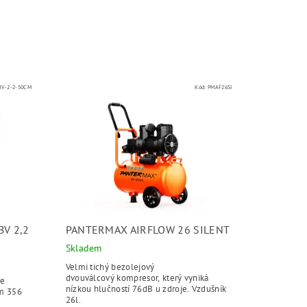
BV-2-2-50CM
Kód:
PMAF26SI
V 2,2
PANTERMAX AIRFLOW 26 SILENT
Skladem
Velmi tichý bezolejový
dvouválcový kompresor, který vyniká
je
nízkou hlučností 76dB u zdroje. Vzdušník
em 356
26l.