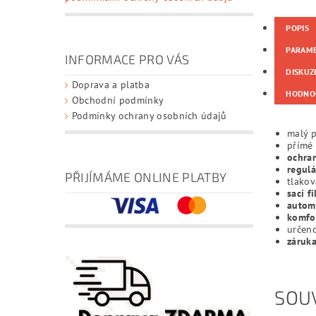
POPIS
PARAM
INFORMACE PRO VÁS
DISKUZ
Doprava a platba
HODNO
Obchodní podmínky
Podmínky ochrany osobních údajů
malý 
přímé
ochra
regulá
PŘIJÍMÁME ONLINE PLATBY
tlako
sací fi
autom
komfo
určen
záruka
SOUV