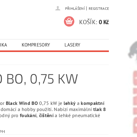
|
PŘIHLÁŠENÍ
REGISTRACE
KOŠÍK:
0 Kč
IKA
KOMPRESORY
LASERY
BO, 0,75 KW
sor
Black Wind BO
0,75 kW je
lehký
a
kompaktní
o domácí a hobby použití. Nabízí maximální
tlak 8
hodný pro
foukání
,
čištění
a lehké pneumatické
6PM