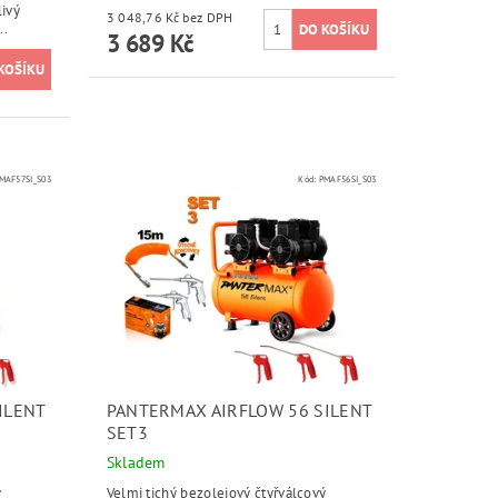
livý
3 048,76 Kč bez DPH
..
3 689 Kč
MAF57SI_S03
Kód:
PMAF56SI_S03
ILENT
PANTERMAX AIRFLOW 56 SILENT
SET3
Skladem
ý
Velmi tichý bezolejový čtyřválcový