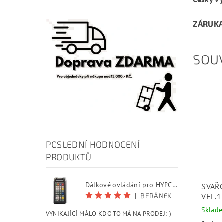
ZÁRUKA
SOUV
POSLEDNÍ HODNOCENÍ
PRODUKTŮ
Dálkové ovládání pro HYPCUT software
SVAŘ
VEL.1
|
BERÁNEK
Sklad
VYNIKAJÍCÍ MÁLO KDO TO MÁ NA PRODEJ:-)