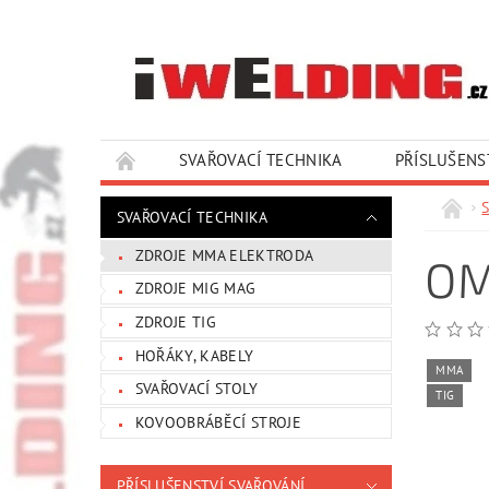
SVAŘOVACÍ TECHNIKA
PŘÍSLUŠENS
SLUŽBY A SERVIS
KONTAKTY
SVAŘOVACÍ TECHNIKA
ZDROJE MMA ELEKTRODA
OM
ZDROJE MIG MAG
ZDROJE TIG
HOŘÁKY, KABELY
MMA
SVAŘOVACÍ STOLY
TIG
KOVOOBRÁBĚCÍ STROJE
PŘÍSLUŠENSTVÍ SVAŘOVÁNÍ