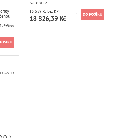
Na dotaz
dráty
15 559 Kč bez DPH
dčenou
18 826,39 Kč
 většiny
ód:
1170/4-5
5/5,5