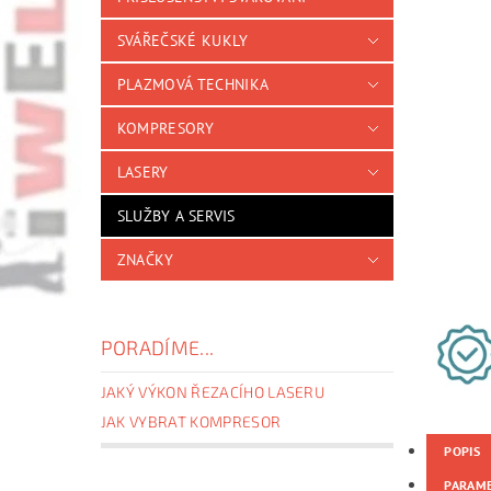
SVÁŘEČSKÉ KUKLY
PLAZMOVÁ TECHNIKA
KOMPRESORY
LASERY
SLUŽBY A SERVIS
ZNAČKY
PORADÍME...
JAKÝ VÝKON ŘEZACÍHO LASERU
JAK VYBRAT KOMPRESOR
POPIS
PARAM