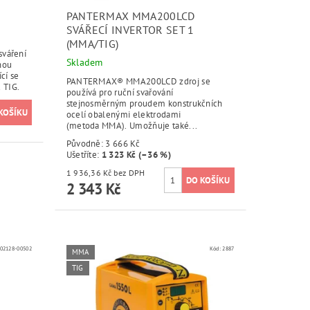
PANTERMAX MMA200LCD
SVÁŘECÍ INVERTOR SET 1
(MMA/TIG)
sváření
Skladem
nou
cí se
PANTERMAX® MMA200LCD zdroj se
 TIG.
používá pro ruční svařování
stejnosměrným proudem konstrukčních
ocelí obalenými elektrodami
(metoda MMA). Umožňuje také...
Původně:
3 666 Kč
Ušetříte
:
1 323 Kč (–36 %)
1 936,36 Kč bez DPH
2 343 Kč
02128-00502
Kód:
2887
MMA
TIG