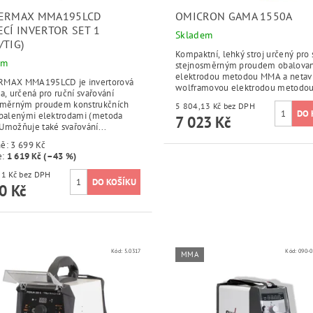
ERMAX MMA195LCD
OMICRON GAMA 1550A
ECÍ INVERTOR SET 1
Skladem
/TIG)
Kompaktní, lehký stroj určený pro 
em
stejnosměrným proudem obalova
elektrodou metodou MMA a netaví
MAX MMA195LCD je invertorová
wolframovou elektrodou metodou
a, určená pro ruční svařování
směrným proudem konstrukčních
5 804,13 Kč bez DPH
obalenými elektrodami (metoda
7 023 Kč
Umožňuje také svařování...
ně:
3 699 Kč
e
:
1 619 Kč (–43 %)
1 719,01 Kč bez DPH
0 Kč
Kód:
5.0317
Kód:
090-0
MMA