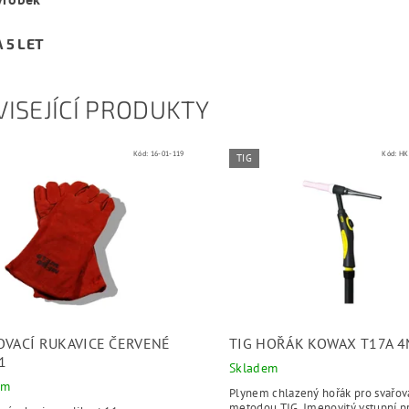
 5 LET
ISEJÍCÍ PRODUKTY
Kód:
16-01-119
Kód:
HK
TIG
OVACÍ RUKAVICE ČERVENÉ
TIG HOŘÁK KOWAX T17A 
1
Skladem
em
Plynem chlazený hořák pro svařov
metodou TIG. Jmenovitý vstupní p