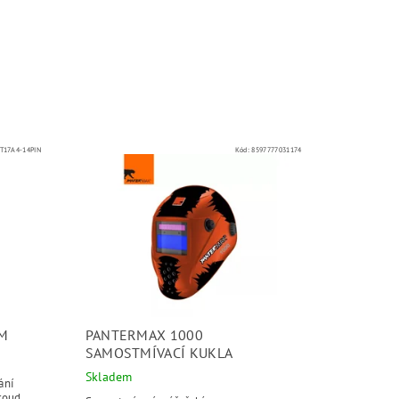
T17A4-14PIN
Kód:
8597777031174
4M
PANTERMAX 1000
SAMOSTMÍVACÍ KUKLA
Skladem
ání
roud