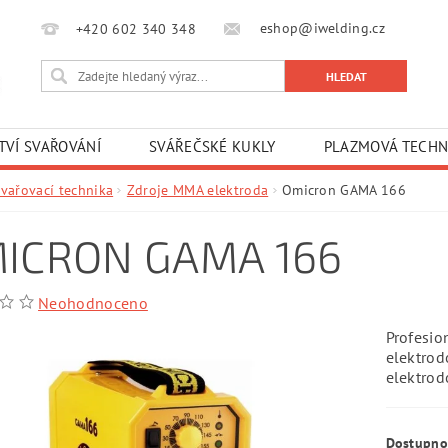
eshop@iwelding.cz
+420 602 340 348‎‎
TVÍ SVAŘOVÁNÍ
SVÁŘEČSKÉ KUKLY
PLAZMOVÁ TECHN
Svařovací technika
Zdroje MMA elektroda
Omicron GAMA 166
ICRON GAMA 166
Neohodnoceno
Profesio
elektrod
elektrod
Dostupno