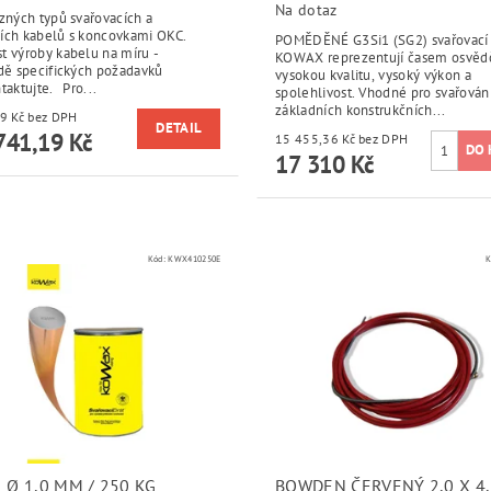
Na dotaz
zných typů svařovacích a
ích kabelů s koncovkami OKC.
POMĚDĚNÉ G3Si1 (SG2) svařovací 
t výroby kabelu na míru -
KOWAX reprezentují časem osvě
adě specifických požadavků
vysokou kvalitu, vysoký výkon a
taktujte. Pro...
spolehlivost. Vhodné pro svařování
základních konstrukčních...
od 1 439 Kč bez DPH
DETAIL
741,19 Kč
15 455,36 Kč bez DPH
17 310 Kč
Kód:
KWX410250E
K
 Ø 1,0 MM / 250 KG
BOWDEN ČERVENÝ 2,0 X 4,