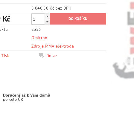
5 040,50 Kč bez DPH
 Kč
uktu
2355
Omicron
e
Zdroje MMA elektroda
Tisk
Dotaz
Doručení až k Vám domů
po celé ČR