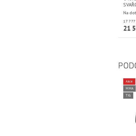
SVAŘ
Na do
21 5
POD
Akce
MMA
TIG