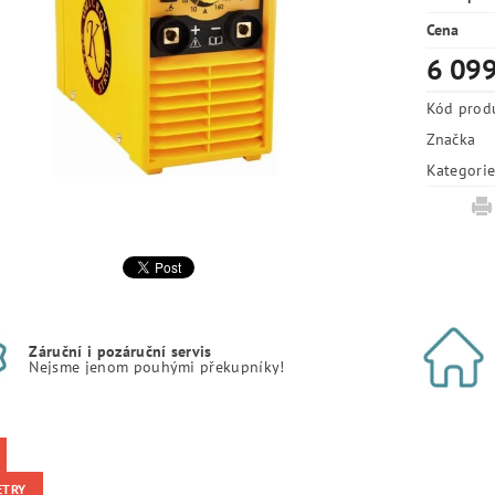
Cena
6 099
Kód prod
Značka
Kategori
Záruční i pozáruční servis
Nejsme jenom pouhými překupníky!
ETRY