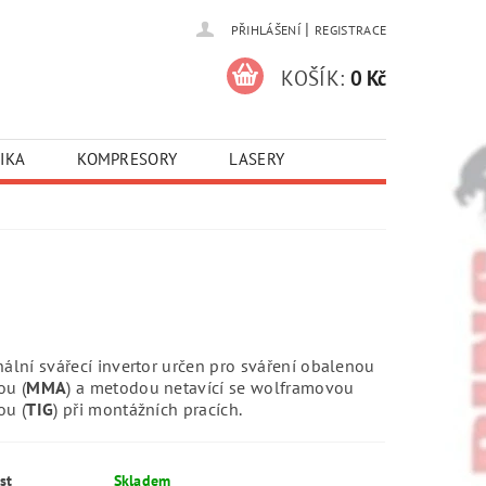
|
PŘIHLÁŠENÍ
REGISTRACE
KOŠÍK:
0 Kč
IKA
KOMPRESORY
LASERY
nální svářecí invertor určen pro sváření obalenou
ou (
MMA
) a metodou netavící se wolframovou
ou (
TIG
) při montážních pracích.
st
Skladem