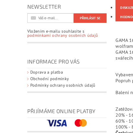
NEWSLETTER
DISKUZ
HODNO
Vložením e-mailu souhlasíte s
podmínkami ochrany osobních údajů
GAMA 166
wolfram
GAMA 16
svářecíh
INFORMACE PRO VÁS
Doprava a platba
Vybaven
Obchodní podmínky
Popruh p
Podmínky ochrany osobních údajů
Balení 
Zatěžov
PŘIJÍMÁME ONLINE PLATBY
20% - 1
60% - 1
100% - 
Český v