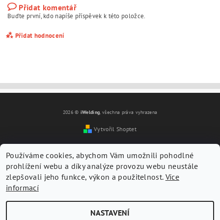
Přidat komentář
Buďte první, kdo napíše příspěvek k této položce.
Přidat hodnocení
2026 ©
iWelding
, všechna práva vyhrazena
Vytvořil Shoptet
Používáme cookies, abychom Vám umožnili pohodlné
prohlížení webu a díky analýze provozu webu neustále
zlepšovali jeho funkce, výkon a použitelnost.
Více
informací
Vložením hodnocení souhlasíte s
podmínkami ochrany
osobních údajů
NASTAVENÍ