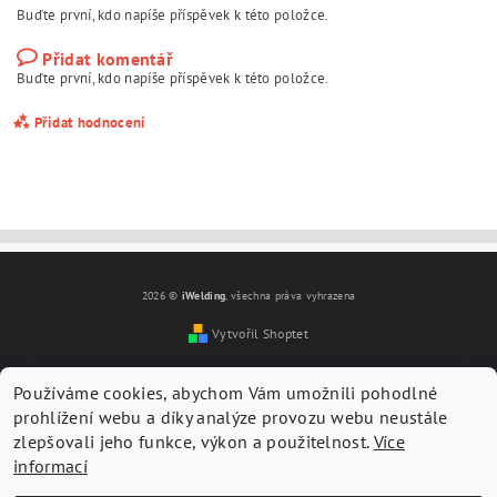
Buďte první, kdo napíše příspěvek k této položce.
Přidat komentář
Buďte první, kdo napíše příspěvek k této položce.
Přidat hodnocení
2026 ©
iWelding
, všechna práva vyhrazena
Vytvořil Shoptet
Používáme cookies, abychom Vám umožnili pohodlné
prohlížení webu a díky analýze provozu webu neustále
zlepšovali jeho funkce, výkon a použitelnost.
Více
informací
Vložením hodnocení souhlasíte s
podmínkami ochrany
osobních údajů