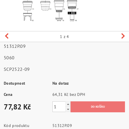
1
z 4
51312P.09
5060
SCP2522-09
Dostupnost
Na dotaz
Cena
64,31 Kč bez DPH
77,82 Kč
Kód produktu
51312P.09