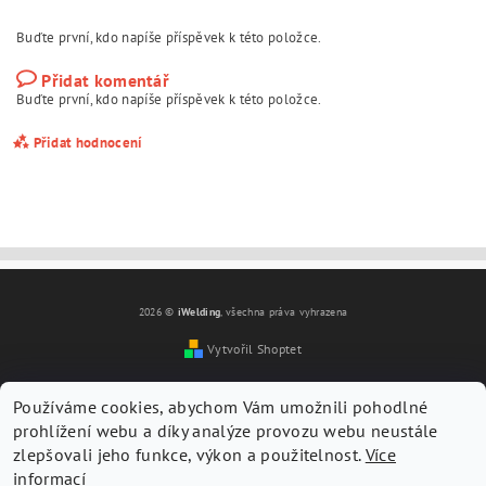
Buďte první, kdo napíše příspěvek k této položce.
Přidat komentář
Buďte první, kdo napíše příspěvek k této položce.
Přidat hodnocení
2026 ©
iWelding
, všechna práva vyhrazena
Vytvořil Shoptet
Používáme cookies, abychom Vám umožnili pohodlné
prohlížení webu a díky analýze provozu webu neustále
zlepšovali jeho funkce, výkon a použitelnost.
Více
informací
Vložením hodnocení souhlasíte s
podmínkami ochrany