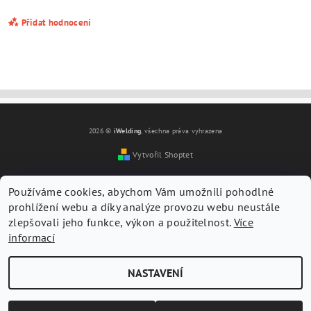
Přidat hodnocení
2026 ©
iWelding
, všechna práva vyhrazena
Vytvořil Shoptet
Používáme cookies, abychom Vám umožnili pohodlné
prohlížení webu a díky analýze provozu webu neustále
zlepšovali jeho funkce, výkon a použitelnost.
Více
informací
Vložením hodnocení souhlasíte s
podmínkami ochrany
osobních údajů
NASTAVENÍ