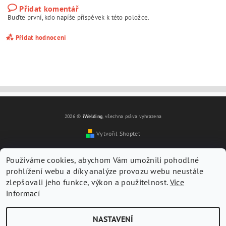
Přidat komentář
Buďte první, kdo napíše příspěvek k této položce.
Přidat hodnocení
2026 ©
iWelding
, všechna práva vyhrazena
Vytvořil Shoptet
Používáme cookies, abychom Vám umožnili pohodlné
prohlížení webu a díky analýze provozu webu neustále
zlepšovali jeho funkce, výkon a použitelnost.
Více
informací
Vložením hodnocení souhlasíte s
podmínkami ochrany
osobních údajů
NASTAVENÍ