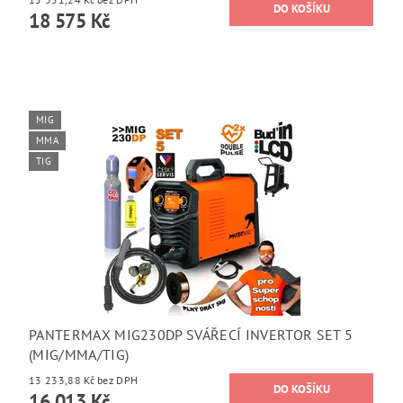
18 575 Kč
MIG
MMA
TIG
PANTERMAX MIG230DP SVÁŘECÍ INVERTOR SET 5
(MIG/MMA/TIG)
13 233,88 Kč bez DPH
16 013 Kč