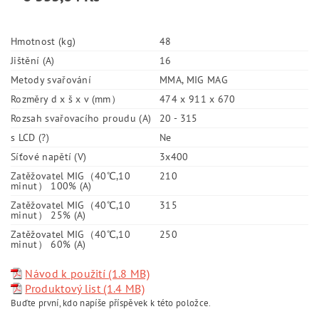
Hmotnost (kg)
48
Jištění (A)
16
Metody svařování
MMA, MIG MAG
Rozměry d x š x v (mm）
474 x 911 x 670
Rozsah svařovacího proudu (A)
20 - 315
s LCD (?)
Ne
Síťové napětí (V)
3x400
Zatěžovatel MIG（40℃,10
210
minut） 100% (A)
Zatěžovatel MIG（40℃,10
315
minut） 25% (A)
Zatěžovatel MIG（40℃,10
250
minut） 60% (A)
Návod k použití (1.8 MB)
Produktový list (1.4 MB)
Buďte první, kdo napíše příspěvek k této položce.