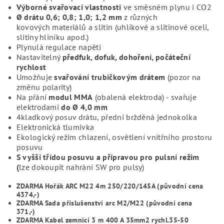
Výborné svařovací vlastnosti
ve směsném plynu i CO2
Ø drátu 0,6; 0,8; 1,0; 1,2 mm
z různých
kovových
materiálů a slitin (uhlíkové a slitinové oceli,
slitiny hliníku apod.)
Plynulá regulace napětí
Nastavitelný
předfuk, dofuk, dohoření, počáteční
rychlost
Umožňuje
svařování trubičkovým drátem
(pozor na
změnu polarity)
Na přání
modul MMA
(obalená elektroda) - svařuje
elektrodami
do Ø 4,0 mm
4kladkový posuv drátu, přední bržděná jednokolka
Elektronická tlumivka
Ekologický režim chlazení, osvětlení vnitřního prostoru
posuvu
S vyšší třídou posuvu a přípravou pro pulsní režim
(
lze dokoupit nahrání SW pro pulsy)
ZDARMA Hořák ARC M22 4m 250/220/145A (původní cena
4374
,-)
ZDARMA Sada příslušenství arc M2/M22 (původní cena
371
,-)
ZDARMA Kabel zemnící 3 m 400 A 35mm2 rychl.35-50