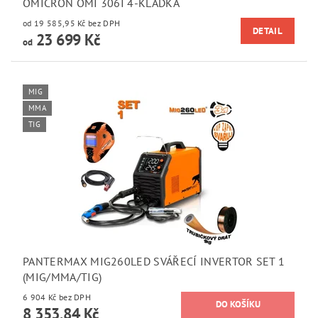
OMICRON OMI 306I 4-KLADKA
od 19 585,95 Kč bez DPH
DETAIL
23 699 Kč
od
MIG
MMA
TIG
PANTERMAX MIG260LED SVÁŘECÍ INVERTOR SET 1
(MIG/MMA/TIG)
6 904 Kč bez DPH
8 353,84 Kč