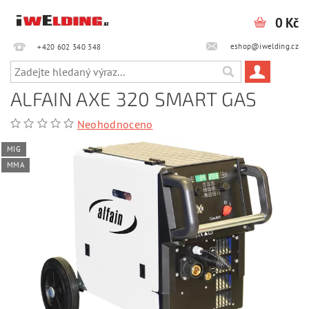
0 Kč
eshop@iwelding.cz
+420 602 340 348‎‎
ALFAIN AXE 320 SMART GAS
Neohodnoceno
MIG
MMA