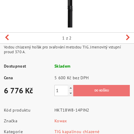
1
z 2
Vodou chlazený hořák pro svařování metodou TIG.
Jmenovitý vstupní
proud 370 A.
Dostupnost
Skladem
Cena
5 600 Kč bez DPH
6 776 Kč
Kód produktu
HKT18W8-14PIN2
Značka
Kowax
Kategorie
TIG kapalinou chlazené