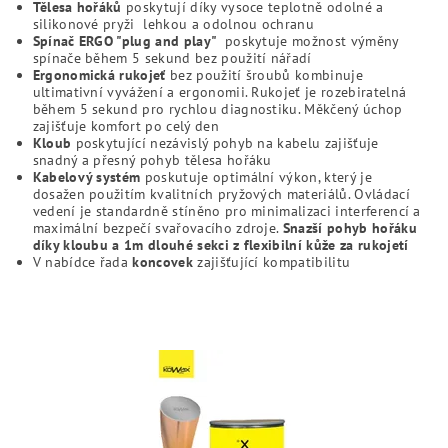
Tělesa hořáků
poskytují díky vysoce teplotně odolné a
silikonové pryži lehkou a odolnou ochranu
Spínač ERGO "plug and play"
poskytuje možnost výměny
spínače během 5 sekund bez použití nářadí
Ergonomická rukojeť
bez použití šroubů kombinuje
ultimativní vyvážení a ergonomii. Rukojeť je rozebiratelná
během 5 sekund pro rychlou diagnostiku. Měkčený úchop
zajišťuje komfort po celý den
Kloub
poskytující nezávislý pohyb na kabelu zajišťuje
snadný a přesný pohyb tělesa hořáku
Kabelový systém
poskutuje optimální výkon, který je
dosažen použitím kvalitních pryžových materiálů. Ovládací
vedení je standardně stíněno pro minimalizaci interferencí a
maximální bezpečí svařovacího zdroje.
Snazší pohyb hořáku
díky kloubu a 1m dlouhé sekci z flexibilní kůže za rukojetí
V nabídce řada
koncovek
zajišťující kompatibilitu