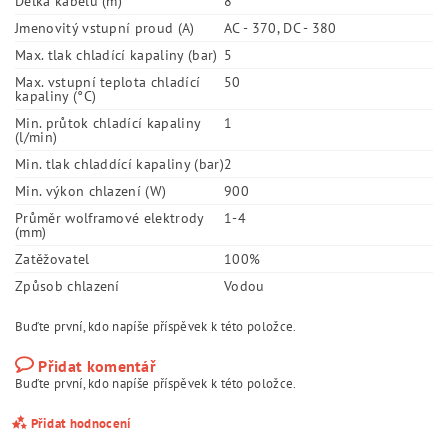
Délka kabelu (m)
8
Jmenovitý vstupní proud (A)
AC - 370, DC - 380
Max. tlak chladící kapaliny (bar)
5
Max. vstupní teplota chladící
50
kapaliny (°C)
Min. průtok chladící kapaliny
1
(l/min)
Min. tlak chladdící kapaliny (bar)
2
Min. výkon chlazení (W)
900
Průměr wolframové elektrody
1-4
(mm)
Zatěžovatel
100%
Způsob chlazení
Vodou
Buďte první, kdo napíše příspěvek k této položce.
Přidat komentář
Buďte první, kdo napíše příspěvek k této položce.
Přidat hodnocení