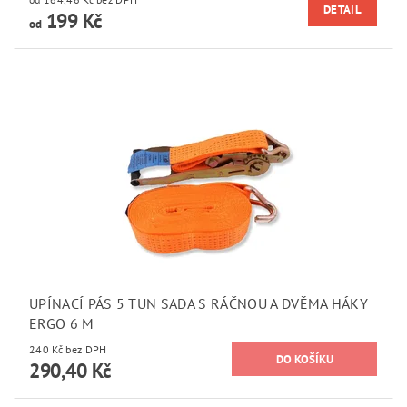
DETAIL
199 Kč
od
UPÍNACÍ PÁS 5 TUN SADA S RÁČNOU A DVĚMA HÁKY
ERGO 6 M
240 Kč bez DPH
290,40 Kč