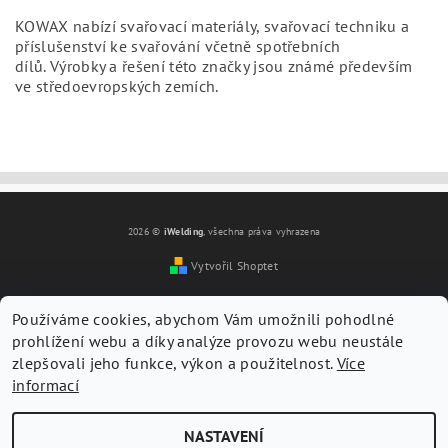
KOWAX nabízí svařovací materiály, svařovací techniku a
příslušenství ke svařování včetně spotřebních
dílů.
Výrobky a řešení této značky jsou známé především
ve středoevropských zemích.
2026 ©
iWelding
, všechna práva vyhrazena
Vytvořil Shoptet
Vložením hodnocení souhlasíte s
podmínkami ochrany
osobních údajů
Používáme cookies, abychom Vám umožnili pohodlné
prohlížení webu a díky analýze provozu webu neustále
zlepšovali jeho funkce, výkon a použitelnost.
Více
informací
NASTAVENÍ