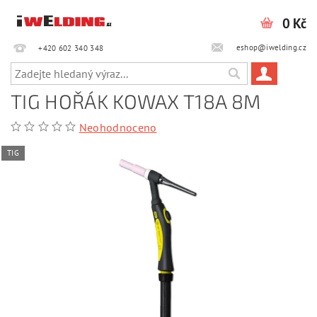
0 Kč
eshop@iwelding.cz
+420 602 340 348‎‎
TIG HOŘÁK KOWAX T18A 8M
Neohodnoceno
TIG